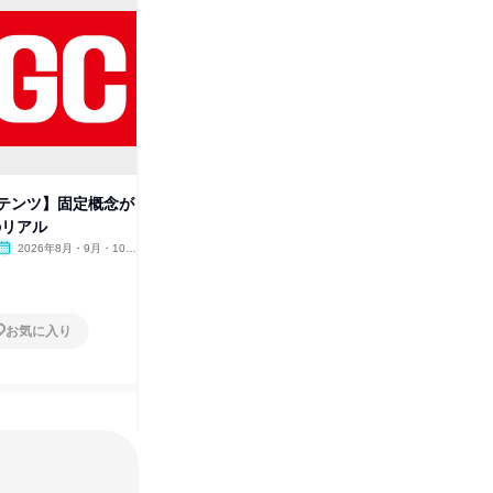
テンツ】固定概念が
【日揮//文系向け】文系1Dayイ
【動画コ
のリアル
ベントのご案内!(対面)
人と地球
業
2026年8月・9月・10
神奈川県
2026年8月・9月
オンラ
月・11月・12月
1日
1日
お気に入り
お気に入り