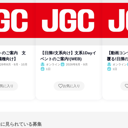
トのご案内 文
【日揮//文系向け】文系1Dayイ
【動画コン
職種向け】
ベントのご案内!(WEB)
覆る!日揮
026年8月・9月・10月
オンライン
2026年8月・9月
オンライン
1日
1日
気に入り
お気に入り
緒に見られている募集