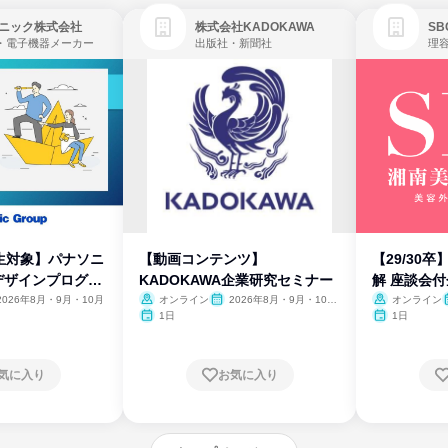
ニック株式会社
株式会社KADOKAWA
・電子機器メーカー
出版社・新聞社
生対象】パナソニ
【動画コンテンツ】
【29/30
デザインプログラ
KADOKAWA企業研究セミナー
解 座談会
2026年8月・9月・10月
オンライン
2026年8月・9月・10
オンライン
月・11月・12月
1日
1日
気に入り
お気に入り