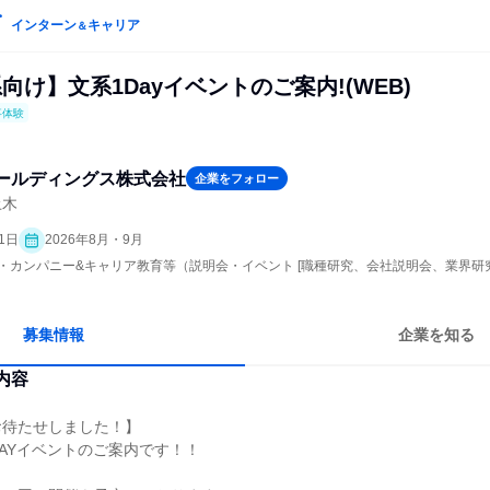
インターン
キャリア
＆
系向け】文系1Dayイベントのご案内!(WEB)
事体験
ールディングス株式会社
企業をフォロー
土木
1日
2026年8月・9月
ープン・カンパニー&キャリア教育等（説明会・イベント [職種研究、会社説明会、業界研
募集情報
企業を知る
内容
お待たせしました！】
AYイベントのご案内です！！