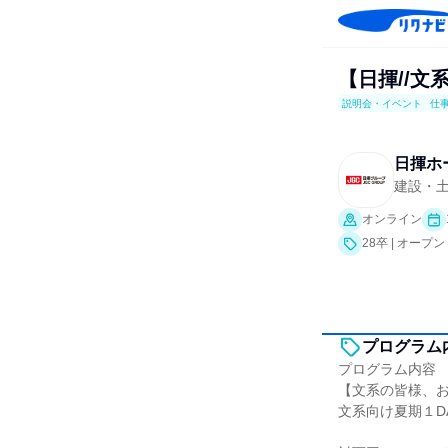
【日揮//文
説明会・イベント
仕
日揮ホ
建設・
オンライン
28卒 | オ
プログラム
プログラム内容
【文系の皆様、
文系向け夏期１D