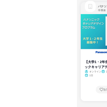
パナソ
半導体
【大学1・2年
ックキャリア
ム
オンライン
1日
お