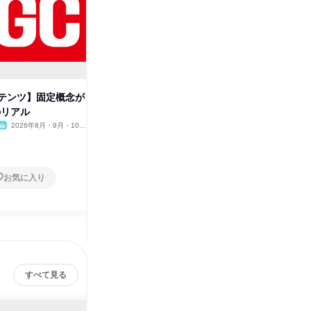
テンツ】固定概念が
【日揮//文系向け】文系1Dayイ
日揮 イ
のリアル
ベントのご案内!(対面)
系・理系
2026年8月・9月・10
神奈川県
2026年8月・9月
神奈川
月・11月・12月
1日
2日～4
お気に入り
お気に入り
すべて見る