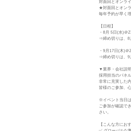
対面回とオンラ
★対面回とオン
毎年予約が早く
【日程】
・8月 5日(水)
⇒締め切りは、8月 3
・9月17日(木)
⇒締め切りは、9月1
▼業界・会社説
採用担当のパネ
非常に充実した
皆様のご参加、
※イベント当日
ご参加が確認で
さい。
【こんな方にお
✅ グローバルな