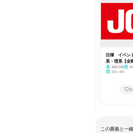
日揮 イベン
系・理系【全
神奈川県
2
2日～4日
お
この募集と一