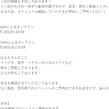
イン回の開催を予定しております！
ライン回それぞれ一回ずつ参加可能ですので、是非！両方ご参加くださ
埋まるため、スケジュール確認していただきお早めにご予約ください！
＠Zoomによるオンライン
日(月) 23:59
＠Zoomによるオンライン
5日(火) 23:59
明はもちろんのこと、
ルトークや、若手・ベテランのパネルトークなど、
内容をご用意しております。
心よりお待ちしております！
は出欠を確認させていただいております。
きない場合、別日程でのイベントへのご予約ができかねますので、あら
すすめ】
舞台や海外プロジェクトに興味がある方