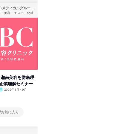
SBCメディカルグループ株式会社
株式会社バンダイ
理容・美容・エステ、化粧品・理美容用品小売、医療・病院
アパレル・繊維・スポーツメーカー、製造・メーカー、ゲーム制作・販売
卒】湘南美容を徹底理
人事の心を動かす「自己表現」
タカラト
付企業理解セミナー
の極意/選考官の本音を動画で公
ビ」を学
開
2026年8月・9月
オンライン
2026年8月・9月・10
オンラ
月・11月・12月
1日
1日
お気に入り
お気に入り