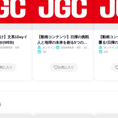
向け】文系1Dayイ
【動画コンテンツ】日揮の挑戦
【動画コン
(WEB)
人と地球の未来を創る5つの事
覆る!日揮
業
2026年8月・9月
オンライン
2026年8月・9月・10
オンライン
月・11月・12月
1日
1日
気に入り
お気に入り
集