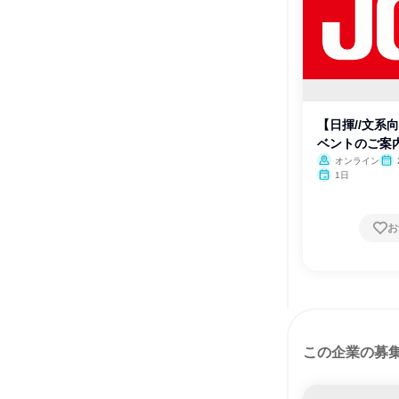
【日揮//文系
ベントのご案内!
オンライン
1日
お
この企業の募