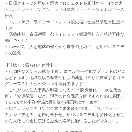
・日揮グループの歴史と巨大プロジェクトを牽引する「4つの力」
・エネルギートランジション（脱炭素化・クリーンエネルギーの
普及）
・ヘルスケア・ライフサイエンス（最先端の医薬品製造と医療の
未来）
・高機能材・資源循環・都市インフラ（循環型社会と持続可能な
都市づくり）
・パーパス「人と地球の健やかな未来のために」とビジネスモデ
ルの進化
【視聴して得られる体験】
・圧倒的なスケール感を体感： エネルギーや化学プラントの枠に
とどまらず、地球規模で産業や社会の基盤づくりに貢献する日揮
グループの壮大なビジョンを理解できます。
・これからの注力事業が明確になる： 「脱炭素化」「次世代医
療」「資源循環」など、現代の社会課題を解決するために展開し
ている5つの事業領域の最前線を網羅的に学べます。
・総合エンジニアリング企業の未来像を把握： 「マネジメント
力」や「技術力」を掛け合わせ、ビジネスモデルを多様化させな
がら果敢に前進し続ける企業の姿勢に触れることができます。