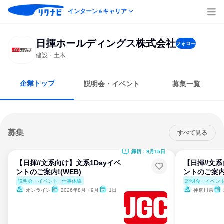
インターン
キャリア
＆
日揮ホールディングス株式会社
フォロー
建設・土木
企業トップ
説明会・イベント
募集一覧
募集
すべて見る
締切：9月15日
【日揮//文系向け】文系1Dayイベ
【日揮//文
ントのご案内!(WEB)
ントのご案内!
説明会・イベント
仕事体験
説明会・イベン
オンライン
2026年8月・9月
1日
神奈川県