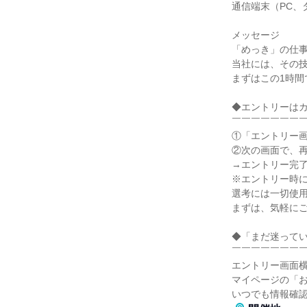
通信端末（PC、
メッセージ
「めっき」の仕
当社には、その
まずはこの1時
◆エントリーはカ
￣￣￣￣￣￣￣
①「エントリー
②次の画面で、
→エントリー完
※エントリー時
選考には一切使
まずは、気軽に
◆「まだ迷って
￣￣￣￣￣￣￣
エントリー画面
マイページの「
いつでも情報確