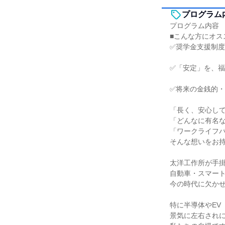
プログラム
プログラム内容
■こんな方にオス
✅奨学金支援制
✅「安定」を、
✅将来の金銭的
「長く、安心し
「どんなに有名
「ワークライフ
そんな想いをお
太洋工作所が手
自動車・スマー
今の時代に欠か
特に半導体やEV
景気に左右され