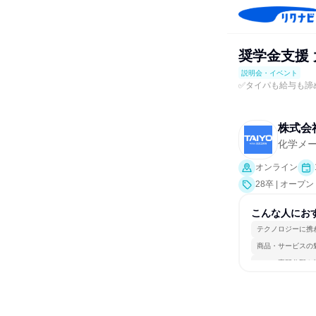
奨学金支援
説明会・イベント
✅タイパも給与も諦め
株式会
化学メ
オンライン
28卒 | オー
こんな人にお
テクノロジーに携
商品・サービスの
一つの専門分野を