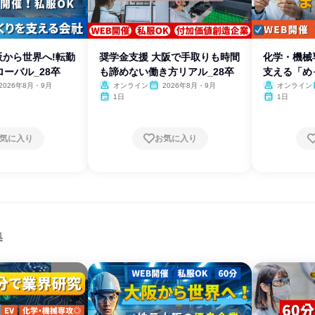
阪から世界へ!転勤
奨学金支援 大阪で手取りも時間
化学・機械
ーバル_28卒
も諦めない働き方リアル_28卒
支える「め
2026年8月・9月
オンライン
2026年8月・9月
オンライン
1日
1日
気に入り
お気に入り
集