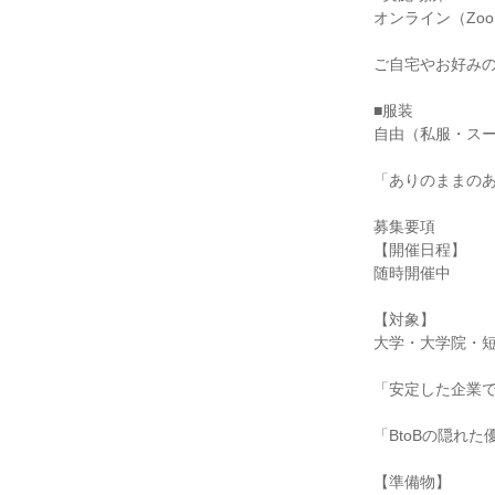
オンライン（Zo
ご自宅やお好み
■服装
自由（私服・ス
「ありのままの
募集要項
【開催日程】
随時開催中
【対象】
大学・大学院・
「安定した企業
「BtoBの隠れ
【準備物】