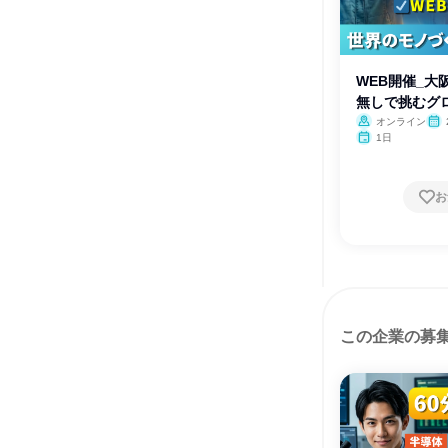
WEB開催_大
無しで挑むグロ
オンライン
1日
お
この企業の募