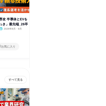
専攻 半導体とEVを
化学・電気電子専攻 半導体を支
【大阪】
っき」最先端_28卒
える表面処理の現場潜入✨28卒
業界研究
2026年8月・9月
大阪府
2026年8月・9月
大阪府
1日
1日
お気に入り
お気に入り
すべて見る