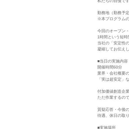
私たちの自慢で
勤務地（勤務予
※本プログラム
今回のオープン
1時間という短時
当社の「安定性
凝縮してお伝え
■当日の実施内容
開催時間60分
業界・会社概要
「実は超安定」
付加価値創造企
ただ作業するの
質疑応答・今後
待遇、休日の取
■実施場所