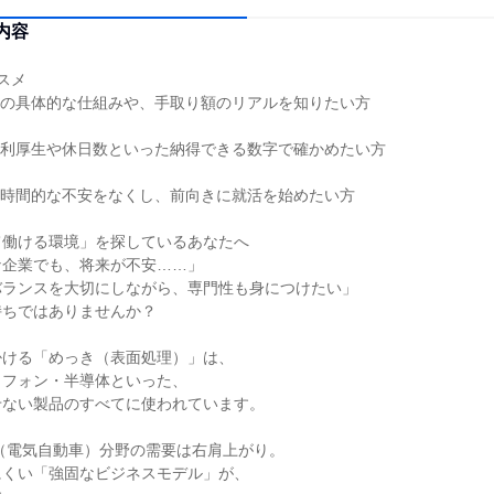
内容
スメ
度の具体的な仕組みや、手取り額のリアルを知りたい方
福利厚生や休日数といった納得できる数字で確かめたい方
・時間的な不安をなくし、前向きに就活を始めたい方
て働ける環境」を探しているあなたへ
な企業でも、将来が不安……」
バランスを大切にしながら、専門性も身につけたい」
持ちではありませんか？
掛ける「めっき（表面処理）」は、
トフォン・半導体といった、
せない製品のすべてに使われています。
（電気自動車）分野の需要は右肩上がり。
にくい「強固なビジネスモデル」が、