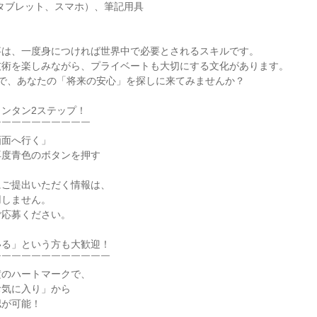
タブレット、スマホ）、筆記用具
事は、一度身につければ世界中で必要とされるスキルです。
技術を楽しみながら、プライベートも大切にする文化があります。
間で、あなたの「将来の安心」を探しに来てみませんか？
ンタン2ステップ！
￣￣￣￣￣￣￣￣￣￣
画面へ行く」
再度青色のボタンを押す
了
にご提出いただく情報は、
用しません。
ご応募ください。
いる」という方も大歓迎！
￣￣￣￣￣￣￣￣￣￣￣￣
横のハートマークで、
お気に入り」から
認が可能！