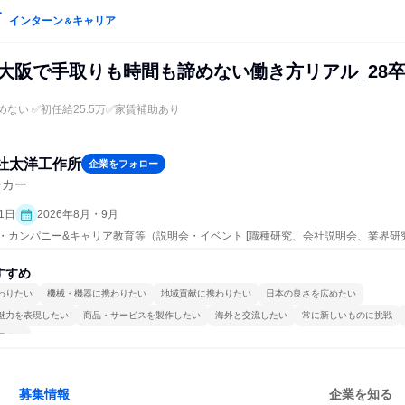
インターン
キャリア
＆
 大阪で手取りも時間も諦めない働き方リアル_28
ない ✅初任給25.5万✅家賃補助あり
社太洋工作所
企業をフォロー
ーカー
1日
2026年8月・9月
プン・カンパニー&キャリア教育等（説明会・イベント [職種研究、会社説明会、業界研
すすめ
わりたい
機械・機器に携わりたい
地域貢献に携わりたい
日本の良さを広めたい
魅力を表現したい
商品・サービスを製作したい
海外と交流したい
常に新しいものに挑戦
極める
募集情報
企業を知る