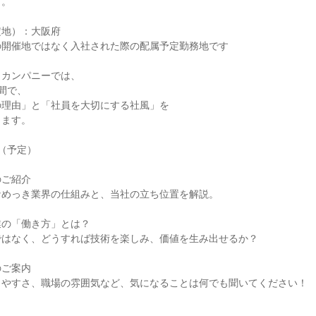
す。
定地）：大阪府
の開催地ではなく入社された際の配属予定勤務地です
・カンパニーでは、
間で、
の理由」と「社員を大切にする社風」を
します。
（予定）
のご紹介
なめっき業界の仕組みと、当社の立ち位置を解説。
業の「働き方」とは？
ではなく、どうすれば技術を楽しみ、価値を生み出せるか？
のご案内
りやすさ、職場の雰囲気など、気になることは何でも聞いてください！