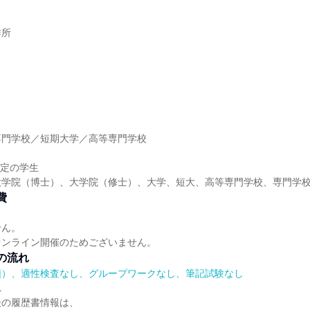
作所
】
専門学校／短期大学／高等専門学校
】
予定の学生
大学院（博士）、大学院（修士）、大学、短大、高等専門学校、専門学
費
せん。
オンライン開催のためございません。
の流れ
順）、適性検査なし、グループワークなし、筆記試験なし
れ
後の履歴書情報は、