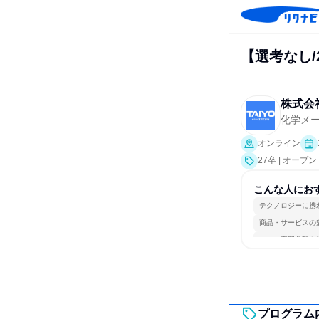
【選考なし/
株式会
化学メ
オンライン
27卒 | オー
こんな人にお
テクノロジーに携
商品・サービスの
一つの専門分野を
プログラム