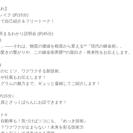
流れ】
イク (約15分)
ドで自己紹介＆フリートーク！
まるわかり説明会 (約45分)
:
」――それは、物質の価値を根底から変える**『現代の錬金術』。
驚きの繋がりや、この錬金術界隈**の面白さ・将来性をお伝えします。
:
定のヒミツ、ワクワクする新技術、
生や社風もお伝えします！
ログラムの魅力まで、ギュッと凝縮してご紹介します！
約15分）
社員とざっくばらんにお話できます！
ト✫
も自動車も！気づけばソコにも、『めっき技術』
！？ワクワクが止まらない！未来を彩る技術力