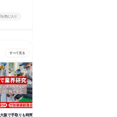
2日～4日
1日
お気に入り
お気に入り
すべて見る
 大阪で手取りも時間
27卒|安定×挑戦!ワクワクできる
【27卒