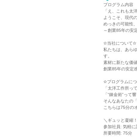
プログラム内容
「え、これも太
ようこそ、現代
めっきの可能性
～創業85年の安
✫当社について✫
私たちは、あら
す。
素材に新たな価
創業85年の安定
✫プログラムにつ
「太洋工作所っ
「“錬金術”って
そんなあなたの
こちらは75分の
＼ギュッと凝縮！
参加社員: 気軽
所要時間: 75分