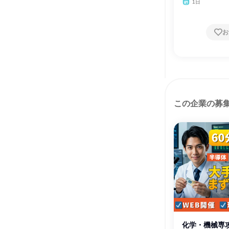
1日
お
この企業の募
化学・機械専攻