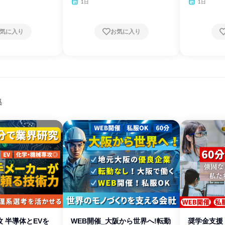
1日
1日
気に入り
お気に入り
集
 半導体とEVを
WEB開催_大阪から世界へ!転勤
奨学金支援