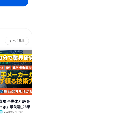
すべて見る
専攻 半導体とEVを
【大阪】手厚い待遇を支える技
【大阪】
っき」最先端_28卒
術体験!3日間の仕事体験_28卒
業界研究
2026年8月・9月
大阪府
2026年8月
大阪府