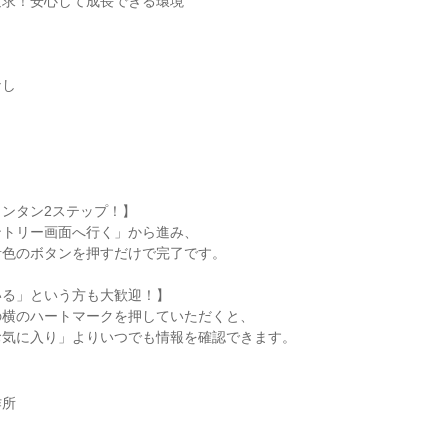
追求！安心して成長できる環境
なし
ンタン2ステップ！】
ントリー画面へ行く」から進み、
青色のボタンを押すだけで完了です。
いる」という方も大歓迎！】
の横のハートマークを押していただくと、
お気に入り」よりいつでも情報を確認できます。
作所