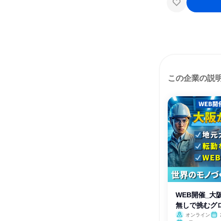
この企業の説
WEB開催_大
無しで挑むグロ
オンライン