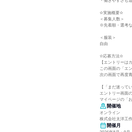
・働きやすさも
✫実施概要✫
＜募集人数＞
※先着順・選考
＜服装＞
自由
✫応募方法✫
【エントリーはカ
この画面の「エ
次の画面で再度
【「まだ迷って
エントリー画面
マイページの「
開催地
オンライン
株式会社太洋工
開催月