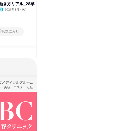
働き方リアル_28卒
化学メーカーの総合職
定性 未
2026年8月・9月
オンライン
2026年8月・9月
オンラ
1日
1日
お気に入り
お気に入り
SBCメディカルグループ株式会社
株式会社バンダイ
理容・美容・エステ、化粧品・理美容用品小売、医療・病院
アパレル・繊維・スポーツメーカー、製造・メーカー、ゲーム制作・販売