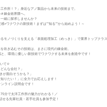
洋工作所！？」身近なアノ製品から未来の技術まで。
の＃錬金術界隈へ。
、一緒に探求しませんか？
定感×ワクワクの新技術！まずは""知る""から始めよう！～
ゆるモノづくりを支える「表面処理加工（めっき）」で業界トップクラ
値を吹き込むその技術は、まさに現代の錬金術。
感と、環境に優しい新技術でワクワクする未来を創造中です！
いて✫
てどんな会社？」
響きが面白そうかも？」
「知りたい！」に全力でお応えします！
オンライン説明会です！
75分で太洋工作所の魅力がわかる！／
に話せる先輩社員・若手社員も参加予定！