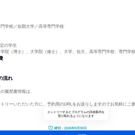
】
専門学校／短期大学／高等専門学校
】
予定の学生
大学院（博士）、大学院（修士）、大学、短大、高等専門学校、専門学
費
の流れ
れ
後の履歴書情報は、
トリーいただいた方に、予約用のURLをお送りしますのでお気軽にご
エントリーするとプログラムの詳細案内を
受け取れるようになります
締切：2026年9月30日