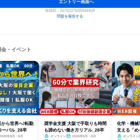
エントリー画面へ
原稿ID：
2b78227b050d49d9
問題を報告する
明会・イベント
阪から世界へ!転勤
奨学金支援 大阪で手取りも時間
化学・機械
ーバル_28卒
も諦めない働き方リアル_28卒
支える「め
2026年8月・9月
オンライン
2026年8月・9月
オンライン