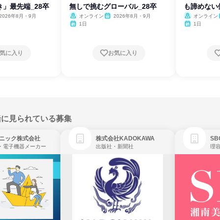
」最先端_28卒
無しで挑むグローバル_28卒
も諦めない
2026年8月・9月
オンライン
2026年8月・9月
オンライン
1日
1日
気に入り
お気に入り
緒に見られている募集
ニック株式会社
株式会社KADOKAWA
・電子機器メーカー
出版社・新聞社