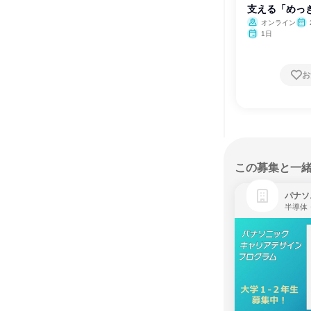
支える「めっき
オンライン
1日
お
この募集と一
パナソ
半導体