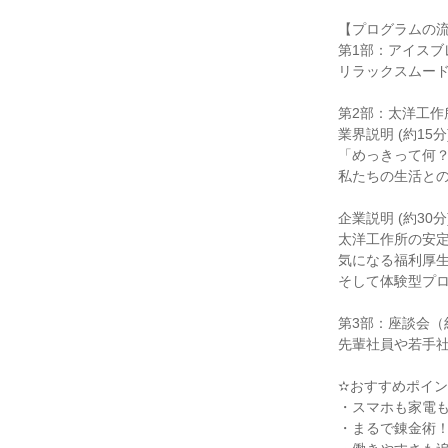
【プログラムの
第1部：アイスブレ
リラックスムー
第2部：太洋工作所
業界説明 (約15分)
「めっきって何？
私たちの生活との
企業説明 (約30分)
太洋工作所の安
気になる福利厚
そして体験型プ
第3部：座談会（
先輩社員や若手
✫おすすめポイン
・スマホも家電
・まるで錬金術