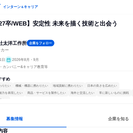
インターン
キャリア
＆
27卒/WEB】安定性 未来を描く技術と出会う
社太洋工作所
企業をフォロー
ーカー
1日
2026年8月・9月
プン・カンパニー&キャリア教育等
すすめ
わりたい
機械・機器に携わりたい
地域貢献に携わりたい
日本の良さを広めたい
魅力を表現したい
商品・サービスを製作したい
海外と交流したい
常に新しいものに挑戦
極める
募集情報
企業を知る
内容