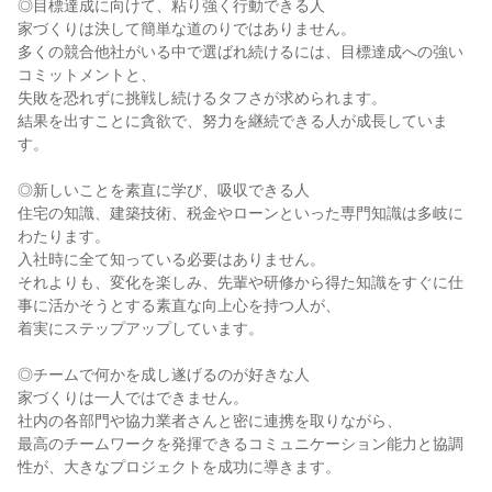
◎目標達成に向けて、粘り強く行動できる人
家づくりは決して簡単な道のりではありません。
多くの競合他社がいる中で選ばれ続けるには、目標達成への強い
コミットメントと、
失敗を恐れずに挑戦し続けるタフさが求められます。
結果を出すことに貪欲で、努力を継続できる人が成長していま
す。
◎新しいことを素直に学び、吸収できる人
住宅の知識、建築技術、税金やローンといった専門知識は多岐に
わたります。
入社時に全て知っている必要はありません。
それよりも、変化を楽しみ、先輩や研修から得た知識をすぐに仕
事に活かそうとする素直な向上心を持つ人が、
着実にステップアップしています。
◎チームで何かを成し遂げるのが好きな人
家づくりは一人ではできません。
社内の各部門や協力業者さんと密に連携を取りながら、
最高のチームワークを発揮できるコミュニケーション能力と協調
性が、大きなプロジェクトを成功に導きます。