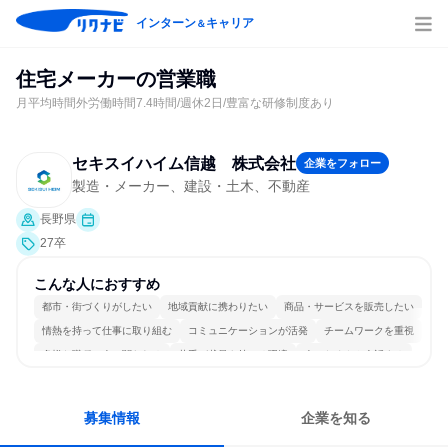
インターン
キャリア
＆
住宅メーカーの営業職
月平均時間外労働時間7.4時間/週休2日/豊富な研修制度あり
セキスイハイム信越 株式会社
企業をフォロー
製造・メーカー、建設・土木、不動産
長野県
27卒
こんな人におすすめ
都市・街づくりがしたい
地域貢献に携わりたい
商品・サービスを販売したい
情熱を持って仕事に取り組む
コミュニケーションが活発
チームワークを重視
多様な職種の人と関われる
若手が裁量を持てる環境
人とたくさん会話する
募集情報
企業を知る