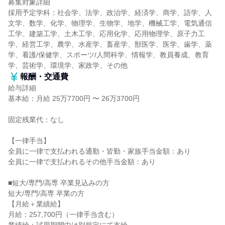
募集対象詳細
採用予定学科：社会学、法学、政治学、経済学、商学、語学、人
文学、数学、化学、物理学、生物学、地学、機械工学、電気通信
工学、建築工学、土木工学、応用化学、応用物理学、原子力工
学、経営工学、農学、水産学、畜産学、獣医学、医学、歯学、薬
学、看護/保健学、スポーツ/人間科学、情報学、教員養成、教育
学、芸術学、環境学、家政学、その他
報酬・交通費
給与詳細
基本給：月給 25万7700円 〜 26万3700円
固定残業代：なし
【一律手当】
全員に一律で支払われる通勤・皆勤・家族手当金額：あり
全員に一律で支払われるその他手当金額：あり
■短大/専門/高専 卒業見込みの方
短大/専門/高専 卒業の方
【月給＋業績給】
月給：257,700円（一律手当含む）