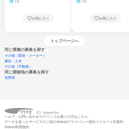
月・11月・12月
1日
1日
お気に入り
お気に入り
トップページへ
同じ業種の募集を探す
その他（製造・メーカー）
建設・土木
その他（不動産）
同じ開催地の募集を探す
長野県
エントリーするとプログラムの詳細案内を
ヘルプ・お問い合わせ
ログインでお困りの方はこちら
受け取れるようになります
データを使ったサービスのご紹介
Indeedプライバシー規約
リクルートID規約
Indeed利用規約
締切：なし