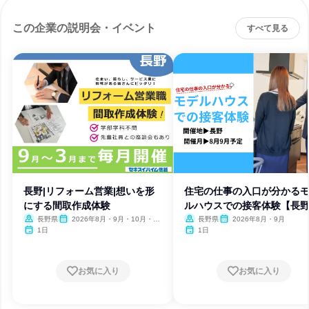
この企業の説明会・イベント
すべて見る
長野|リフォーム営業|想いを形
住宅の仕事の入口が分かる
にする間取作成体験
ルハウスでの接客体験【長
長野県
2026年8月・9月・10月・11
長野県
2026年8月・9月
月・12月
1日
1日
お気に入り
お気に入り