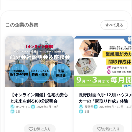
この企業の募集
すべて見る
【オンライン開催】住宅の安心
長野|対面|9月~12月|ハウス
と未来を創る!60分説明会
カーの「間取り作成」体験
オンライン
2026年8月・9月
長野県
2026年9月・10月・11
2月
1日
1日
お気に入り
お気に入り