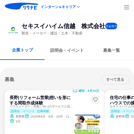
インターン
キャリア
＆
セキスイハイム信越 株式会社
フォロー
製造・メーカー・建設・土木・不動産
企業トップ
説明会・イベント
募集一覧
募集
すべて見る
締切：9月15日
長野|リフォーム営業|想いを形に
住宅の仕事
する間取作成体験
ハウスでの
ハウスメーカー｜対面｜No.1のサービスと品質で暮らしを創る
説明会・イベント
仕事体験
説明会・イベン
長野県
2026年8月・9月・10月・11月・12月
長野県
2
1日