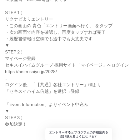
STEP１）
リクナビよりエントリー
・この画面の 青色「エントリー画面へ行く」 をタップ
・次の画面で内容を確認し、再度タップすれば完了
・履歴書情報は空欄でも途中でも大丈夫です
▼
STEP２）
マイページ登録
セキスイハイムグループ 採用サイト「マイページ」へログイン
https://heim.saiyo.jp/2028/
↓
ログイン後、「【共通】各社エントリー」欄より
「セキスイハイム信越」を選択→登録
↓
「Event Information」よりイベント申込み
▼
STEP３）
参加決定！
エントリーするとプログラムの詳細案内を
受け取れるようになります