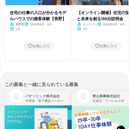
住宅の仕事の入口が分かるモデ
【オンライン開催】住宅の
ルハウスでの接客体験【長野】
と未来を創る!60分説明会
長野県
2026年8月・9月
オンライン
2026年8月・9月
1日
1日
お気に入り
お気に入り
この募集と一緒に見られている募集
パナソニック株式会社
青山商事株式会社
半導体・電子機器メーカー
百貨店・アパレル小売