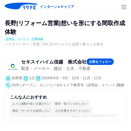
インターン
キャリア
＆
長野|リフォーム営業|想いを形にする間取作成
体験
説明会・イベント
仕事体験
ハウスメーカー｜対面｜No.1のサービスと品質で暮らしを創る
セキスイハイム信越 株式会社
企業をフォロー
製造・メーカー、建設・土木、不動産
長野県
1日
2026年8月・9月・10月・11月・12月
28卒 | オープン・カンパニー&キャリア教育等（説明会・イベント [職種
研究、社員交流会、会社説明会、業界研究]、仕事体験）
こんな人におすすめ
人々に感動や笑いを届けたい
都市・街づくりがしたい
商品・サービスを販売したい
人の仕事をサポートしたい
コミュニケーションが活発
チームワークを重視
明確な目標を追いかける
一つの専門分野を極める
若手が裁量を持てる環境
人とたくさん会話する