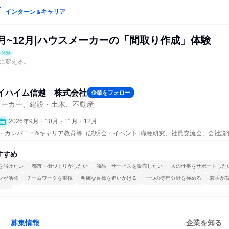
インターン
キャリア
＆
9月~12月|ハウスメーカーの「間取り作成」体験
事体験
に変える。
イハイム信越 株式会社
企業をフォロー
メーカー、建設・土木、不動産
2026年9月・10月・11月・12月
ープン・カンパニー&キャリア教育等（説明会・イベント [職種研究、社員交流会、会社説
すすめ
を届けたい
都市・街づくりがしたい
商品・サービスを販売したい
人の仕事をサポートした
ンが活発
チームワークを重視
明確な目標を追いかける
一つの専門分野を極める
若手が
する
募集情報
企業を知る