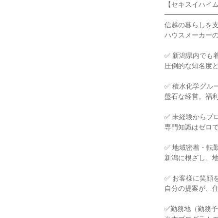
【セキスイハイ
━━━━━━━
信越の暮らしを
ハウスメーカー
✅ 新潟県内でも
圧倒的な知名度
✅ 積水化学グル
盤石な経営。福
✅ 未経験からプ
専門知識はゼロで
✅ 地域密着・転
新潟に根ざし、
✅ お客様に笑顔
自分の提案が、
✅勤務地（勤務