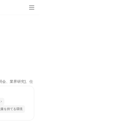
明会、業界研究]、仕
い
裁量を持てる環境