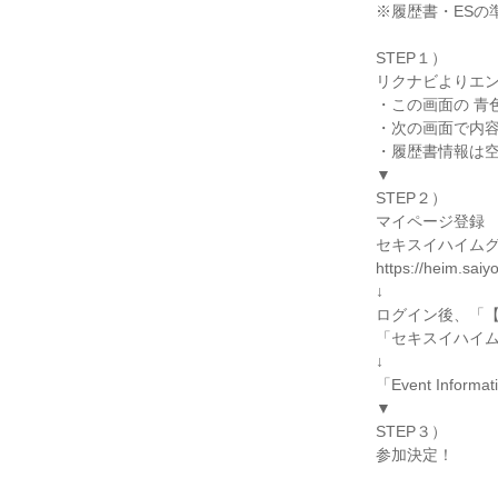
※履歴書・ESの
STEP１）
リクナビよりエ
・この画面の 青
・次の画面で内
・履歴書情報は
▼
STEP２）
マイページ登録
セキスイハイムグ
https://heim.saiy
↓
ログイン後、「
「セキスイハイ
↓
「Event Info
▼
STEP３）
参加決定！