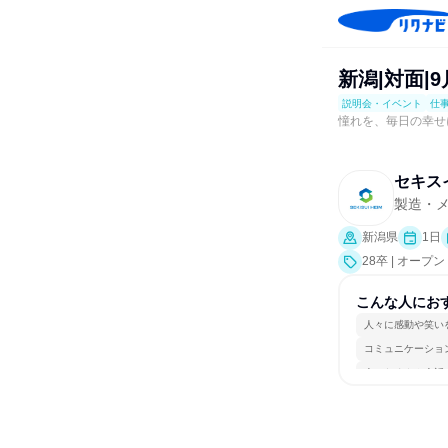
新潟|対面|
説明会・イベント
仕
憧れを、毎日の幸せ
セキス
製造・
新潟県
1日
28卒 | オ
事体験）
こんな人にお
人々に感動や笑い
コミュニケーショ
人とたくさん会話