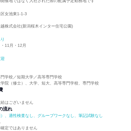
の開催地ではなく入社された際の配属予定勤務地です
女池東1-1-3
越株式会社(新潟桜木インター住宅公園)
あり
月・11月・12月
歓迎
】
専門学校／短期大学／高等専門学校
大学院（修士）、大学、短大、高等専門学校、専門学校
費
支給はございません
の流れ
順）、適性検査なし、グループワークなし、筆記試験なし
れ
加確定ではありません