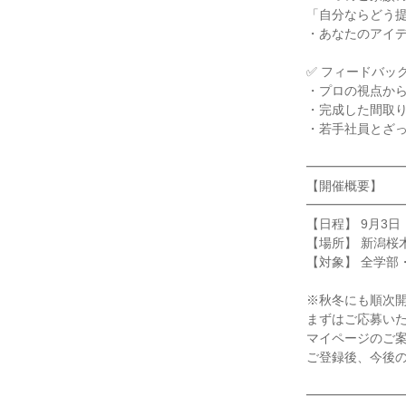
「自分ならどう
・あなたのアイ
✅ フィードバッ
・プロの視点か
・完成した間取
・若手社員とざ
━━━━━━━
【開催概要】
━━━━━━━
【日程】 9月3
【場所】 新潟桜
【対象】 全学部
※秋冬にも順次
まずはご応募い
マイページのご
ご登録後、今後
━━━━━━━