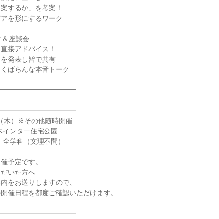
提案するか」を考案！
デアを形にするワーク
ク＆座談会
ら直接アドバイス！
りを発表し皆で共有
っくばらんな本音トーク
━━━━━━━━━━━━
━━━━━━━━━━━━
日（木）※その他随時開催
木インター住宅公園
・全学科（文理不問）
開催予定です。
ただいた方へ
案内をお送りしますので、
の開催日程を都度ご確認いただけます。
━━━━━━━━━━━━