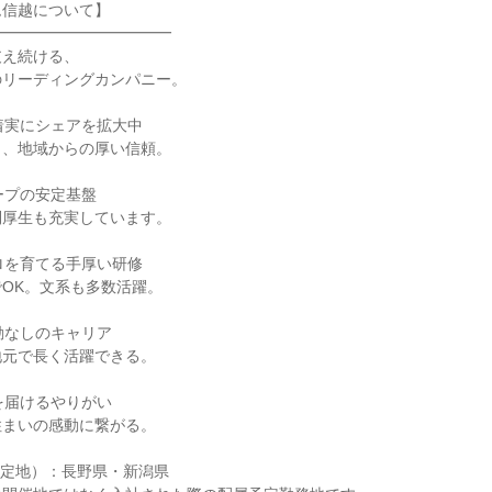
ム信越について】
━━━━━━━━━━━━
支え続ける、
のリーディングカンパニー。
着実にシェアを拡大中
と、地域からの厚い信頼。
ープの安定基盤
利厚生も充実しています。
ロを育てる手厚い研修
OK。文系も多数活躍。
勤なしのキャリア
地元で長く活躍できる。
を届けるやりがい
住まいの感動に繋がる。
予定地）：長野県・新潟県