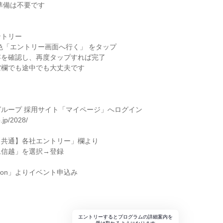
準備は不要です
ントリー
色「エントリー画面へ行く」 をタップ
容を確認し、再度タップすれば完了
空欄でも途中でも大丈夫です
ループ 採用サイト「マイページ」へログイン
o.jp/2028/
【共通】各社エントリー」欄より
ム信越」を選択→登録
rmation」よりイベント申込み
エントリーするとプログラムの詳細案内を