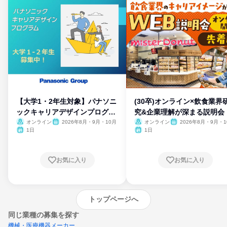
【大学1・2年生対象】パナソニ
(30卒)オンライン×飲食業界
ックキャリアデザインプログラ
究&企業理解が深まる説明会
ム
オンライン
2026年8月・9月・10月
オンライン
2026年8月・9月・1
月・11月・12月
1日
1日
お気に入り
お気に入り
トップページへ
同じ業種の募集を探す
機械・医療機器メーカー