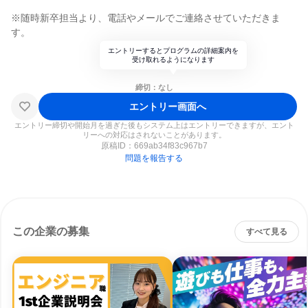
※随時新卒担当より、電話やメールでご連絡させていただきま
す。
エントリーするとプログラムの詳細案内を
受け取れるようになります
締切：なし
エントリー画面へ
エントリー締切や開始月を過ぎた後もシステム上はエントリーできますが、エント
リーへの対応はされないことがあります。
原稿ID：
669ab34f83c967b7
問題を報告する
この企業の募集
すべて見る