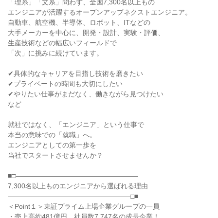
「理系」「文系」問わず、全国7,300名以上もの
エンジニアが活躍するオープンアップネクストエンジニア。
自動車、航空機、半導体、ロボット、ITなどの
大手メーカーを中心に、開発・設計、実験・評価、
生産技術などの幅広いフィールドで
「次」に挑みに続けています。
✔具体的なキャリアを目指し技術を磨きたい
✔プライベートの時間も大切にしたい
✔やりたい仕事がまだなく、働きながら見つけたい
など
就社ではなく、「エンジニア」という仕事で
本当の意味での「就職」へ。
エンジニアとしての第一歩を
当社でスタートさせませんか？
■□――――――――――――――――――
7,300名以上ものエンジニアから選ばれる理由
――――――――――――――――――□■
＜Point１＞東証プライム上場企業グループの一員
・売上高約481億円、社員数7,747名の成長企業！