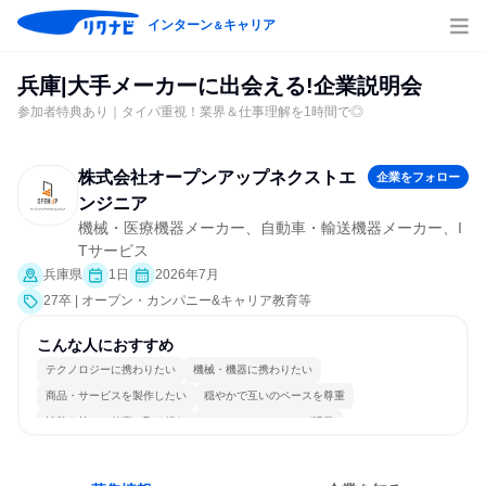
インターン
キャリア
＆
兵庫|大手メーカーに出会える!企業説明会
参加者特典あり｜タイパ重視！業界＆仕事理解を1時間で◎
株式会社オープンアップネクストエ
企業をフォロー
ンジニア
機械・医療機器メーカー、自動車・輸送機器メーカー、I
Tサービス
兵庫県
1日
2026年7月
27卒 | オープン・カンパニー&キャリア教育等
こんな人におすすめ
テクノロジーに携わりたい
機械・機器に携わりたい
商品・サービスを製作したい
穏やかで互いのペースを尊重
情熱を持って仕事に取り組む
コミュニケーションが活発
冷静に仕事に取り組む
常に新しいものに挑戦
多様な職種の人と関われる
一つの専門分野を極める