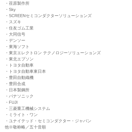
・荏原製作所
・Sky
・SCREENセミコンダクターソリューションズ
・スズキ
・住友ゴム工業
・大同信号
・デンソー
・東海ソフト
・東京エレクトロン テクノロジーソリューションズ
・東北エプソン
・トヨタ自動車
・トヨタ自動車東日本
・豊田自動織機
・豊田合成
・日本製鋼所
・パナソニック
・FUJI
・三菱重工機械システム
・ミライト・ワン
・ユナイテッド・セミコンダクター・ジャパン
他※敬称略／五十音順