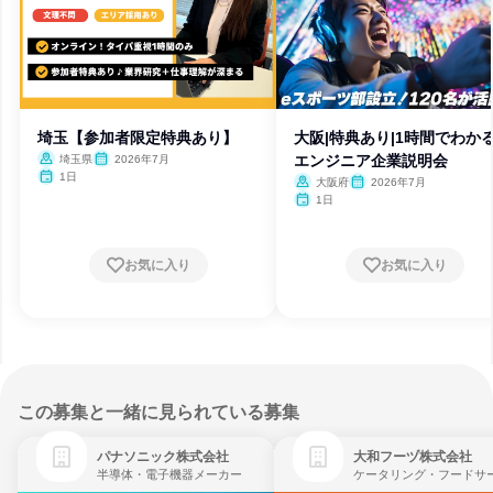
埼玉【参加者限定特典あり】
大阪|特典あり|1時間でわかる
エンジニア企業説明会
埼玉県
2026年7月
1日
大阪府
2026年7月
1日
お気に入り
お気に入り
この募集と一緒に見られている募集
パナソニック株式会社
大和フーヅ株式会社
半導体・電子機器メーカー