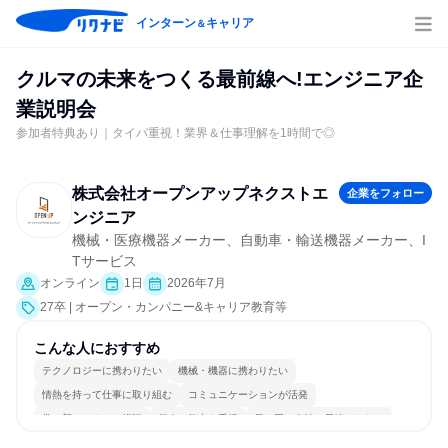
インターン
キャリア
＆
クルマの未来をつくる最前線へ!エンジニア企
業説明会
参加者特典あり｜タイパ重視！業界＆仕事理解を1時間で◎
株式会社オープンアップネクストエ
企業をフォロー
ンジニア
機械・医療機器メーカー、自動車・輸送機器メーカー、I
Tサービス
オンライン
1日
2026年7月
27卒 | オープン・カンパニー&キャリア教育等
こんな人におすすめ
テクノロジーに携わりたい
機械・機器に携わりたい
情熱を持って仕事に取り組む
コミュニケーションが活発
常に新しいものに挑戦
個人の能力を重視
長く同じ会社に居続けられる
多様な職種の人と関われる
一つの専門分野を極める
若手が裁量を持てる環境