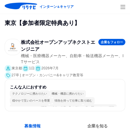
インターン
キャリア
＆
東京【参加者限定特典あり】
株式会社オープンアップネクストエ
企業をフォロー
ンジニア
機械・医療機器メーカー、自動車・輸送機器メーカー、I
Tサービス
東京都
1日
2026年7月
27卒 | オープン・カンパニー&キャリア教育等
こんな人におすすめ
テクノロジーに携わりたい
機械・機器に携わりたい
穏やかで互いのペースを尊重
情熱を持って仕事に取り組む
コミュニケーションが活発
冷静に仕事に取り組む
常に新しいものに挑戦
女性が働きやすい環境で働ける
一つの専門分野を極める
目標に追われず働ける
募集情報
企業を知る