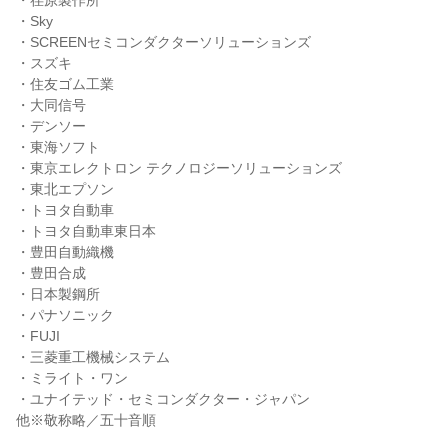
・荏原製作所
・Sky
・SCREENセミコンダクターソリューションズ
・スズキ
・住友ゴム工業
・大同信号
・デンソー
・東海ソフト
・東京エレクトロン テクノロジーソリューションズ
・東北エプソン
・トヨタ自動車
・トヨタ自動車東日本
・豊田自動織機
・豊田合成
・日本製鋼所
・パナソニック
・FUJI
・三菱重工機械システム
・ミライト・ワン
・ユナイテッド・セミコンダクター・ジャパン
他※敬称略／五十音順