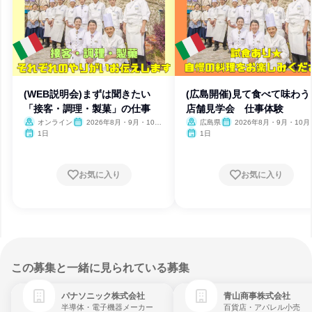
(WEB説明会)まずは聞きたい
(広島開催)見て食べて味わ
「接客・調理・製菓」の仕事
店舗見学会 仕事体験
オンライン
2026年8月・9月・10
広島県
2026年8月・9月・10月
月・11月・12月
月・12月
1日
1日
お気に入り
お気に入り
この募集と一緒に見られている募集
パナソニック株式会社
青山商事株式会社
半導体・電子機器メーカー
百貨店・アパレル小売