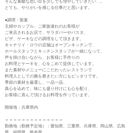
そんな素敵な思い出を少しでも増やしていきたい…。
とても、やりがいを感じる仕事だと思います。
●調理・製菓
主婦やカップル、ご家族連れのお客様が
ご来店されるお店で、サラダバーやパスタ、
ピザ、ケーキなどの調理をして頂きます。
キャナリイ・ロウの店舗はオープンキッチンで、
ホールスタッフとキッチンスタッフが一緒になって、
声を掛け合いながら、お客様に手作りの
お料理とケーキを、心をこめて提供しています。
また素材やメニューにこだわったレストランで
料理人としての腕を磨きたい方にもピッタリです。
季節の素材を厳選し、一品一品、
真心を込めて、味にも盛り付けにも心を配り、
お客様に喜んで頂けるお料理を作っています。
開催地：兵庫県内
＝＝＝＝＝＝＝＝＝＝＝＝＝＝
勤務地（勤務予定地）：愛知県、三重県、兵庫県、岡山県、広島
県、福岡県、熊本県