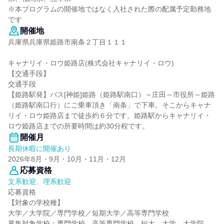
※本プログラムの開催地ではなく入社された際の配属予定勤務地
です
開催地
兵庫県兵庫県姫路市南条２丁目１１１
キャナリイ・ロウ姫路店(株式会社キャナリイ・ロウ)
【交通手段】
交通手段
【姫路駅発】バス[神姫]姫路（姫路駅南口）～庄田～市役所～姫路
（姫路駅南口行）にご乗車頂き「南条」で下車。そこからキャナ
リイ・ロウ姫路店まで徒歩約６分です。姫路駅からキャナリイ・
ロウ姫路店までの所要時間は約30分程です。
開催月
長期休暇に開催あり
2026年8月・9月・10月・11月・12月
応募資格
文系歓迎、理系歓迎
応募資格
【対象の学校種】
大学／大学院／専門学校／短期大学／高等専門学校
募集対象学校：専門学校、高等専門学校、短大、大学、大学院