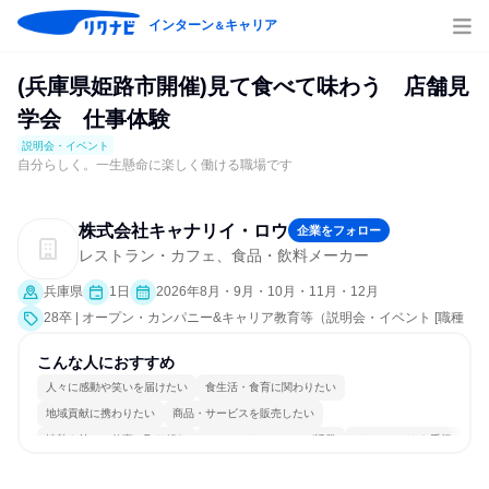
インターン
キャリア
＆
(兵庫県姫路市開催)見て食べて味わう 店舗見
学会 仕事体験
説明会・イベント
自分らしく。一生懸命に楽しく働ける職場です
株式会社キャナリイ・ロウ
企業をフォロー
レストラン・カフェ、食品・飲料メーカー
兵庫県
1日
2026年8月・9月・10月・11月・12月
28卒 | オープン・カンパニー&キャリア教育等（説明会・イベント [職種
研究、課題解決プログラム、職場見学会、社員交流会、会社説明会、業
界研究]）
こんな人におすすめ
人々に感動や笑いを届けたい
食生活・食育に関わりたい
地域貢献に携わりたい
商品・サービスを販売したい
情熱を持って仕事に取り組む
コミュニケーションが活発
チームワークを重視
女性が働きやすい環境で働ける
一つの専門分野を極める