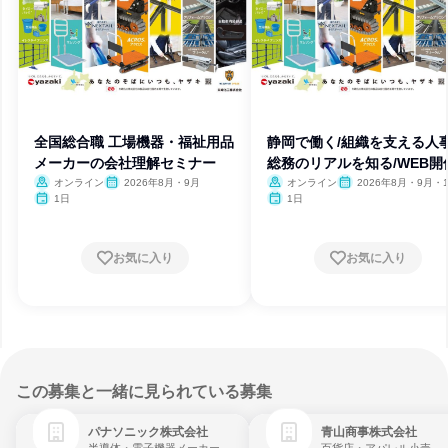
全国総合職 工場機器・福祉用品
静岡で働く/組織を支える人
メーカーの会社理解セミナー
総務のリアルを知る/WEB開
オンライン
2026年8月・9月
オンライン
2026年8月・9月・1
月・11月・12月
1日
1日
お気に入り
お気に入り
この募集と一緒に見られている募集
パナソニック株式会社
青山商事株式会社
半導体・電子機器メーカー
百貨店・アパレル小売