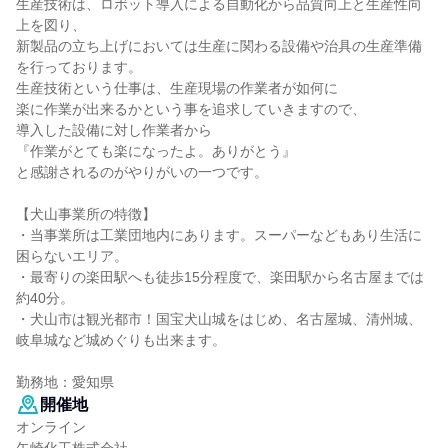
生産技術は、ロボット導入による自動化から品質向上と生産性向
上を図り、
新製品の立ち上げにおいては生産に関わる設備や治具の生産準備
を行っております。
生産技術という仕事は、生産現場の作業者が如何に
楽に作業が出来るかという事を追求していきますので、
導入した設備に対し作業者から
『作業がとても楽になったよ。ありがとう』
と感謝されるのがやりがいの一つです。
【犬山事業所の特徴】
・当事業所は工業団地内にあります。スーパーなどもあり生活に
困らないエリア。
・最寄りの楽田駅へも徒歩15分程度で、楽田駅から名古屋までは
約40分。
・犬山市は観光都市！国宝犬山城をはじめ、名古屋城、清州城、
岐阜城など城めぐりも出来ます。
勤務地：愛知県
開催地
オンライン