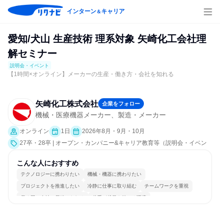
インターン
キャリア
＆
愛知/犬山 生産技術 理系対象 矢崎化工会社理
解セミナー
説明会・イベント
【1時間×オンライン】メーカーの生産・働き方・会社を知れる
矢崎化工株式会社
企業をフォロー
機械・医療機器メーカー、製造・メーカー
オンライン
1日
2026年8月・9月・10月
27卒・28卒 | オープン・カンパニー&キャリア教育等（説明会・イベン
ト [職種研究、会社説明会、業界研究]）
こんな人におすすめ
テクノロジーに携わりたい
機械・機器に携わりたい
プロジェクトを推進したい
冷静に仕事に取り組む
チームワークを重視
長く同じ会社に居続けられる
若手が裁量を持てる環境