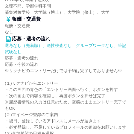
文理不問、学部学科不問
募集対象学校：大学院（博士）、大学院（修士）、大学
報酬・交通費
報酬・交通費
なし
応募・選考の流れ
選考なし（先着順）、適性検査なし、グループワークなし、筆記
試験なし
応募・選考の流れ
応募・今後の流れ
※リクナビのエントリーだけでは予約は完了しておりません※
(１)リクナビからエントリー
・この画面の青色の「エントリー画面へ行く」ボタンを押す
・次の画面で内容を確認し、再度ボタンを押せば完了
※履歴書情報の入力は任意のため、空欄のままエントリー完了で
もOK！
(２)マイページ登録のご案内
・後日、登録しているアドレスにメールが届きます
・必ず登録し、不足しているプロフィールの追加をお願いします
(３)参加希望の日程を選択