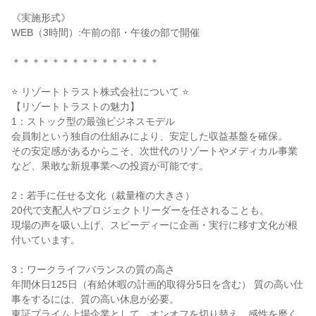
《実施形式》
WEB（3時間）:午前の部・午後の部で開催
＊＊＊＊＊＊＊＊＊＊＊＊＊＊＊
⭐ リゾートトラスト株式会社について ⭐
【リゾートトラストの魅力】
1：ストック型の最強ビジネスモデル
会員制という独自の仕組みにより、安定した収益基盤を確保。
その安定感があるからこそ、次世代のリゾートやメディカル事業
など、果敢な新規事業への投資が可能です。
2：若手に任せる文化（裁量権の大きさ）
20代で支配人やプロジェクトリーダーを任されることも。
現場の声を吸い上げ、スピーディーに企画・実行に移す文化が根
付いています。
3：ワークライフバランスの質の高さ
年間休日125日（有給休暇の計画的取得分5日を含む） 質の高い仕
事をするには、質の高い休息が必要。
東証プライム上場企業として、オンオフを切り替え、感性を磨く