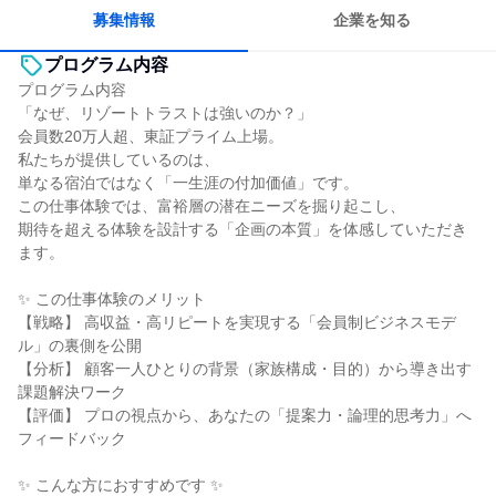
募集情報
企業を知る
プログラム内容
プログラム内容
「なぜ、リゾートトラストは強いのか？」
会員数20万人超、東証プライム上場。
私たちが提供しているのは、
単なる宿泊ではなく「一生涯の付加価値」です。
この仕事体験では、富裕層の潜在ニーズを掘り起こし、
期待を超える体験を設計する「企画の本質」を体感していただき
ます。
✨ この仕事体験のメリット
【戦略】 高収益・高リピートを実現する「会員制ビジネスモデ
ル」の裏側を公開
【分析】 顧客一人ひとりの背景（家族構成・目的）から導き出す
課題解決ワーク
【評価】 プロの視点から、あなたの「提案力・論理的思考力」へ
フィードバック
✨ こんな方におすすめです ✨