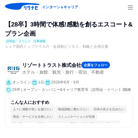
インターン
キャリア
＆
【28卒】3時間で体感!感動を創るエスコート&
プラン企画
説明会・イベント
仕事体験
シェア国内トップクラスの「会員制ビジネス」戦略と企画立案
リゾートトラスト株式会社
企業をフォロー
ホテル・旅館、観光・旅行・宿泊、不動産
オンライン
1日
2026年8月・9月
28卒 | オープン・カンパニー&キャリア教育等（説明会・イベント [職種
研究、課題解決プログラム、会社説明会、業界研究]、仕事体験）
こんな人におすすめ
人々に感動や笑いを届けたい
地域貢献に携わりたい
日本の良さを広めたい
商品・サービスを企画したい
コミュニケーションが活発
常に新しいものに挑戦
チームワークを重視
多様な職種の人と関われる
若手が裁量を持てる環境
人とたくさん会話する