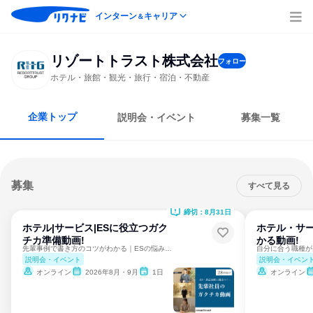
インターン
キャリア
＆
リゾートトラスト株式会社
フォロー
ホテル・旅館・観光・旅行・宿泊・不動産
企業トップ
説明会・イベント
募集一覧
募集
すべて見る
締切：8月31日
ホテル|サービス|ESに役立つガク
ホテル・サ
チカ準備動画!
かる動画!
先輩事例で書き方のコツがわかる｜ESの悩み解決！｜28卒
説明会・イベント
説明会・イベン
オンライン
2026年8月・9月
1日
オンライン