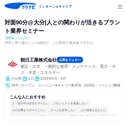
インターン
キャリア
＆
対面90分@大分|人との関わりが活きるプラン
ト業界セミナー
説明会・イベント
仲間と乗り越えたその経験が、この業界の最前線で活きる。
朝日工業株式会社
企業をフォロー
建設・土木、一般的な修理・メンテナンス、電力・ガ
ス・水道・エネルギー
大分県
1日
2026年8月・9月
28卒 | オープン・カンパニー&キャリア教育等（説明会・イベント [職種
研究、職場見学会、会社説明会、業界研究]）
こんな人におすすめ
人・世の中の安全を守りたい
プロジェクトを推進したい
人の仕事をサポートしたい
チームを統率したい
人の成長を支えたい
コミュニケーションが活発
チームワークを重視
長く同じ会社に居続けられる
多様な職種の人と関われる
明確な目標を追いかける