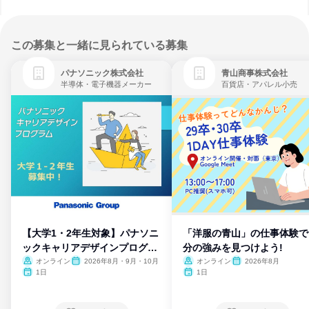
この募集と一緒に見られている募集
パナソニック株式会社
青山商事株式会社
半導体・電子機器メーカー
百貨店・アパレル小売
【大学1・2年生対象】パナソニ
「洋服の青山」の仕事体験で
ックキャリアデザインプログラ
分の強みを見つけよう!
ム
オンライン
2026年8月・9月・10月
オンライン
2026年8月
1日
1日