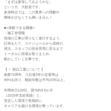
「まずは参加してみようかな」
という方、大歓迎です。
参加時点では、この業界への理解や
興味が少なくても構いません！
■⭐体験できる職種⭐
・施工管理職
現場の工事が滞りなく進行するよう、
計画をたて、スケジュールから資材の
発注、スタッフの安全管理に至るまで
トータルに現場を取りまとめ、
動かしていく仕事です。
【 ✨ 朝日工業について 】
創業76周年、入社後3年の定着率は
90%を誇り、勤続年数は平均15年以上。
年間休日128日、賞与約9.6か月
（2025年支給実績）と、
安定した環境で長期的に
キャリアを築ける環境が整っています。