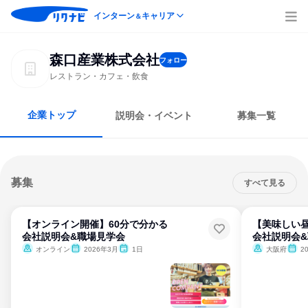
インターン
キャリア
＆
森口産業株式会社
フォロー
レストラン・カフェ・飲食
企業トップ
説明会・イベント
募集一覧
募集
すべて見る
【オンライン開催】60分で分かる
【美味しい昼
会社説明会&職場見学会
会社説明会
オンライン
2026年3月
1日
大阪府
2