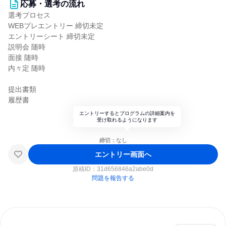
応募・選考の流れ
選考プロセス
WEBプレエントリー 締切未定
エントリーシート 締切未定
説明会 随時
面接 随時
内々定 随時
提出書類
履歴書
エントリーするとプログラムの詳細案内を
受け取れるようになります
締切：なし
エントリー画面へ
原稿ID：
31d656846a2abe0d
問題を報告する