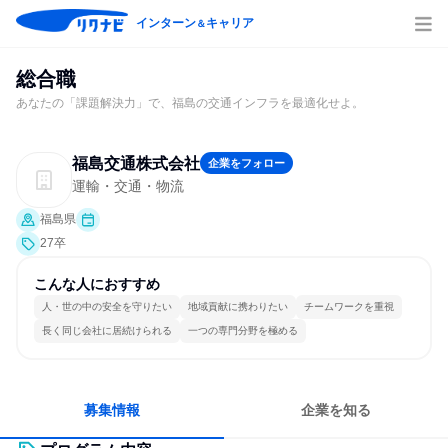
インターン
キャリア
＆
総合職
あなたの「課題解決力」で、福島の交通インフラを最適化せよ。
福島交通株式会社
企業をフォロー
運輸・交通・物流
福島県
27卒
こんな人におすすめ
人・世の中の安全を守りたい
地域貢献に携わりたい
チームワークを重視
長く同じ会社に居続けられる
一つの専門分野を極める
募集情報
企業を知る