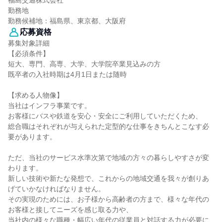
福島交通株式会社
勤務地
勤務候補地：福島県、東京都、大阪府
応募資格
募集対象詳細
【必須条件】
短大、専門、高専、大学、大学院卒業見込みの方
既卒者の入社時期は4月1日または随時
【求める人物像】
当社はインフラ事業です。
お客様にバスや鉄道を安心・安全にご利用していただくため、
総合職はそれぞれが与えられた定型的な仕事をきちんとこなす必
要があります。
ただ、当社のサービス水準次第で地域の方々の暮らしやすさが変
わります。
新しい技術や新たな発想で、これからの地域交通を我々が創りあ
げていかなければなりません。
その実現のためには、お子様から高齢者の方まで、様々な年代の
お客様と接してニーズを感じ取る力や、
当社内の様々な職種・幅広い年代の従業員と対話する力が必要に