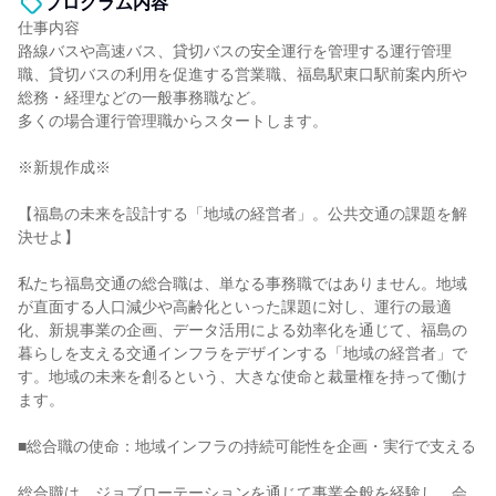
プログラム内容
仕事内容
路線バスや高速バス、貸切バスの安全運行を管理する運行管理
職、貸切バスの利用を促進する営業職、福島駅東口駅前案内所や
総務・経理などの一般事務職など。
多くの場合運行管理職からスタートします。
※新規作成※
【福島の未来を設計する「地域の経営者」。公共交通の課題を解
決せよ】
私たち福島交通の総合職は、単なる事務職ではありません。地域
が直面する人口減少や高齢化といった課題に対し、運行の最適
化、新規事業の企画、データ活用による効率化を通じて、福島の
暮らしを支える交通インフラをデザインする「地域の経営者」で
す。地域の未来を創るという、大きな使命と裁量権を持って働け
ます。
■総合職の使命：地域インフラの持続可能性を企画・実行で支える
総合職は、ジョブローテーションを通じて事業全般を経験し、会