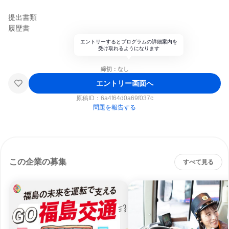
提出書類
履歴書
エントリーするとプログラムの詳細案内を
受け取れるようになります
締切：なし
エントリー画面へ
原稿ID：
6a4f64d0a69f037c
問題を報告する
この企業の募集
すべて見る