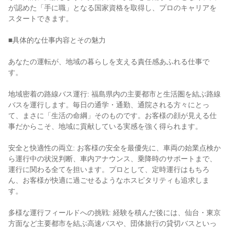
が認めた「手に職」となる国家資格を取得し、プロのキャリアを
スタートできます。
■具体的な仕事内容とその魅力
あなたの運転が、地域の暮らしを支える責任感あふれる仕事で
す。
地域密着の路線バス運行: 福島県内の主要都市と生活圏を結ぶ路線
バスを運行します。毎日の通学・通勤、通院される方々にとっ
て、まさに「生活の命綱」そのものです。お客様の顔が見える仕
事だからこそ、地域に貢献している実感を強く得られます。
安全と快適性の両立: お客様の安全を最優先に、車両の始業点検か
ら運行中の状況判断、車内アナウンス、乗降時のサポートまで、
運行に関わる全てを担います。プロとして、定時運行はもちろ
ん、お客様が快適に過ごせるようなホスピタリティも追求しま
す。
多様な運行フィールドへの挑戦: 経験を積んだ後には、仙台・東京
方面など主要都市を結ぶ高速バスや、団体旅行の貸切バスといっ