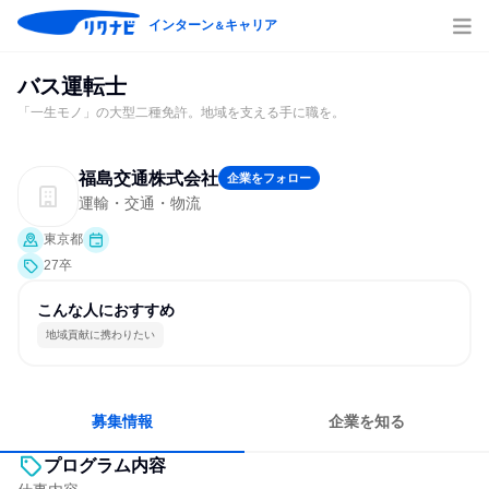
インターン
キャリア
＆
バス運転士
「一生モノ」の大型二種免許。地域を支える手に職を。
福島交通株式会社
企業をフォロー
運輸・交通・物流
東京都
27卒
こんな人におすすめ
地域貢献に携わりたい
募集情報
企業を知る
プログラム内容