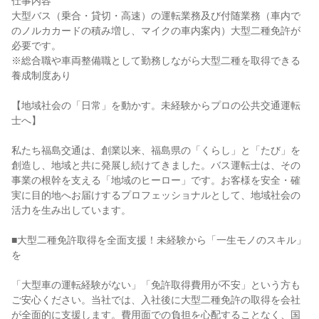
仕事内容
大型バス（乗合・貸切・高速）の運転業務及び付随業務（車内で
のノルカカードの積み増し、マイクの車内案内）大型二種免許が
必要です。
※総合職や車両整備職として勤務しながら大型二種を取得できる
養成制度あり
【地域社会の「日常」を動かす。未経験からプロの公共交通運転
士へ】
私たち福島交通は、創業以来、福島県の「くらし」と「たび」を
創造し、地域と共に発展し続けてきました。バス運転士は、その
事業の根幹を支える「地域のヒーロー」です。お客様を安全・確
実に目的地へお届けするプロフェッショナルとして、地域社会の
活力を生み出しています。
■大型二種免許取得を全面支援！未経験から「一生モノのスキル」
を
「大型車の運転経験がない」「免許取得費用が不安」という方も
ご安心ください。当社では、入社後に大型二種免許の取得を会社
が全面的に支援します。費用面での負担を心配することなく、国