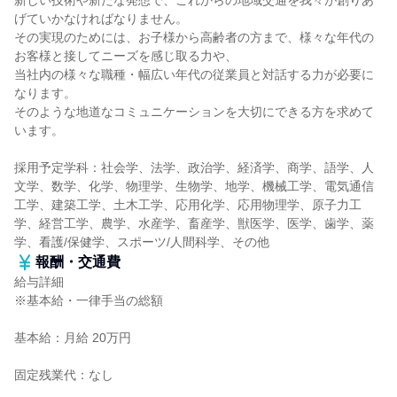
新しい技術や新たな発想で、これからの地域交通を我々が創りあ
げていかなければなりません。
その実現のためには、お子様から高齢者の方まで、様々な年代の
お客様と接してニーズを感じ取る力や、
当社内の様々な職種・幅広い年代の従業員と対話する力が必要に
なります。
そのような地道なコミュニケーションを大切にできる方を求めて
います。
採用予定学科：社会学、法学、政治学、経済学、商学、語学、人
文学、数学、化学、物理学、生物学、地学、機械工学、電気通信
工学、建築工学、土木工学、応用化学、応用物理学、原子力工
学、経営工学、農学、水産学、畜産学、獣医学、医学、歯学、薬
学、看護/保健学、スポーツ/人間科学、その他
報酬・交通費
給与詳細
※基本給・一律手当の総額
基本給：月給 20万円
固定残業代：なし