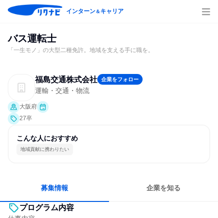
インターン
キャリア
＆
バス運転士
「一生モノ」の大型二種免許。地域を支える手に職を。
福島交通株式会社
企業をフォロー
運輸・交通・物流
大阪府
27卒
こんな人におすすめ
地域貢献に携わりたい
募集情報
企業を知る
プログラム内容