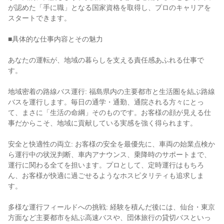
が認めた「手に職」となる国家資格を取得し、プロのキャリアを
スタートできます。
■具体的な仕事内容とその魅力
あなたの運転が、地域の暮らしを支える責任感あふれる仕事で
す。
地域密着の路線バス運行: 福島県内の主要都市と生活圏を結ぶ路線
バスを運行します。毎日の通学・通勤、通院される方々にとっ
て、まさに「生活の命綱」そのものです。お客様の顔が見える仕
事だからこそ、地域に貢献している実感を強く得られます。
安全と快適性の両立: お客様の安全を最優先に、車両の始業点検か
ら運行中の状況判断、車内アナウンス、乗降時のサポートまで、
運行に関わる全てを担います。プロとして、定時運行はもちろ
ん、お客様が快適に過ごせるようなホスピタリティも追求しま
す。
多様な運行フィールドへの挑戦: 経験を積んだ後には、仙台・東京
方面など主要都市を結ぶ高速バスや、団体旅行の貸切バスといっ