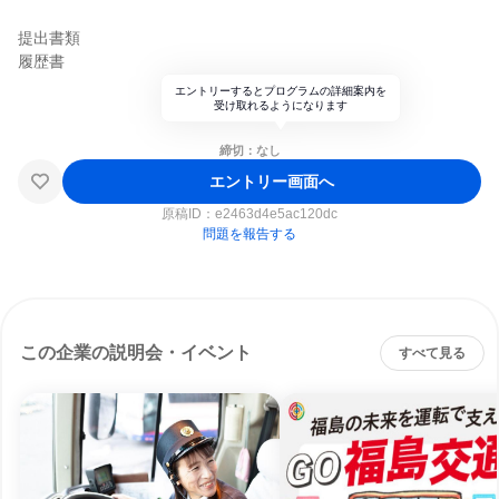
提出書類
履歴書
エントリーするとプログラムの詳細案内を
受け取れるようになります
締切：なし
エントリー画面へ
原稿ID：
e2463d4e5ac120dc
問題を報告する
この企業の説明会・イベント
すべて見る