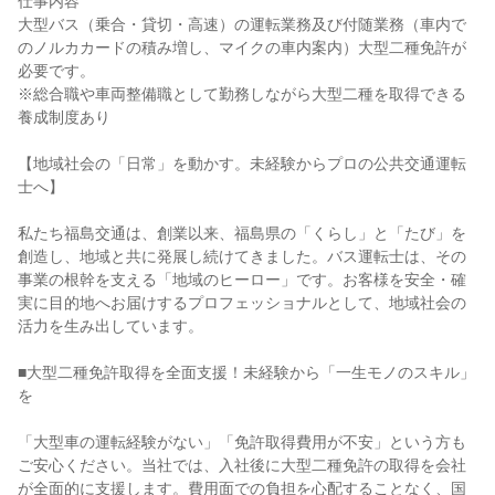
仕事内容
大型バス（乗合・貸切・高速）の運転業務及び付随業務（車内で
のノルカカードの積み増し、マイクの車内案内）大型二種免許が
必要です。
※総合職や車両整備職として勤務しながら大型二種を取得できる
養成制度あり
【地域社会の「日常」を動かす。未経験からプロの公共交通運転
士へ】
私たち福島交通は、創業以来、福島県の「くらし」と「たび」を
創造し、地域と共に発展し続けてきました。バス運転士は、その
事業の根幹を支える「地域のヒーロー」です。お客様を安全・確
実に目的地へお届けするプロフェッショナルとして、地域社会の
活力を生み出しています。
■大型二種免許取得を全面支援！未経験から「一生モノのスキル」
を
「大型車の運転経験がない」「免許取得費用が不安」という方も
ご安心ください。当社では、入社後に大型二種免許の取得を会社
が全面的に支援します。費用面での負担を心配することなく、国