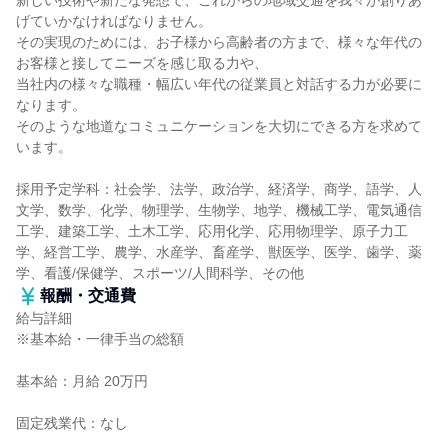
新しい技術や新たな発想で、これからの地域交通を我々が創りあ
げていかなければなりません。
その実現のためには、お子様から高齢者の方まで、様々な年代の
お客様と接してニーズを感じ取る力や、
当社内の様々な職種・幅広い年代の従業員と対話する力が必要に
なります。
そのような地道なコミュニケーションを大切にできる方を求めて
います。
採用予定学科：社会学、法学、政治学、経済学、商学、語学、人
文学、数学、化学、物理学、生物学、地学、機械工学、電気通信
工学、建築工学、土木工学、応用化学、応用物理学、原子力工
学、経営工学、農学、水産学、畜産学、獣医学、医学、歯学、薬
学、看護/保健学、スポーツ/人間科学、その他
報酬・交通費
給与詳細
※基本給・一律手当の総額
基本給：月給 20万円
固定残業代：なし