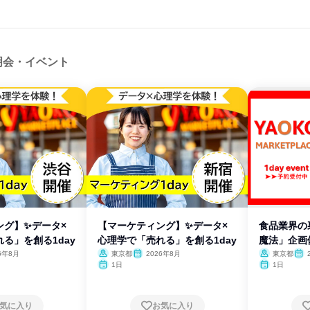
明会・イベント
ング】✨データ×
【マーケティング】✨データ×
食品業界の
る」を創る1day
心理学で「売れる」を創る1day
魔法」企画
6年8月
東京都
2026年8月
東京都
1日
1日
気に入り
お気に入り