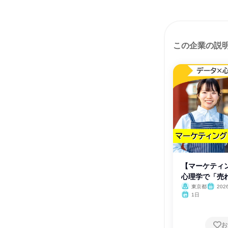
この企業の説
【マーケティ
心理学で「売れ
東京都
202
1日
お