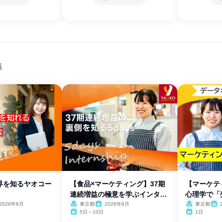
集
界を知るヤオコー
【食品×マーケティング】37期
【マーケテ
連続増益の極意を学ぶインター
心理学で「
ン
2026年8月
東京都
2026年8月
東京都
5日～10日
1日