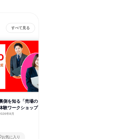
すべて見る
裏側を知る「売場の
食品業界の裏側を知る「売場の
食品・小
体験ワークショップ
魔法」企画体験ワークショップ
会社説明
2026年8月
東京都
2026年8月
オンラ
1日
1日
お気に入り
お気に入り