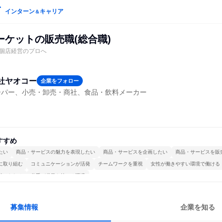
インターン
キャリア
＆
ーケットの販売職(総合職)
個店経営のプロへ
社ヤオコー
企業をフォロー
ーパー、小売・卸売・商社、食品・飲料メーカー
すすめ
たい
商品・サービスの魅力を表現したい
商品・サービスを企画したい
商品・サービスを販
に取り組む
コミュニケーションが活発
チームワークを重視
女性が働きやすい環境で働ける
続けられる
若手が裁量を持てる環境
募集情報
企業を知る