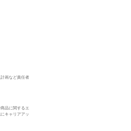
員計画など責任者
や商品に関するエ
職にキャリアアッ