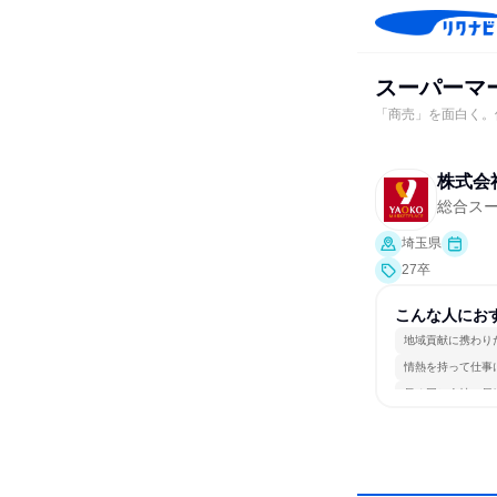
スーパーマ
「商売」を面白く。
株式会
総合ス
埼玉県
27卒
こんな人にお
地域貢献に携わり
情熱を持って仕事
長く同じ会社に居