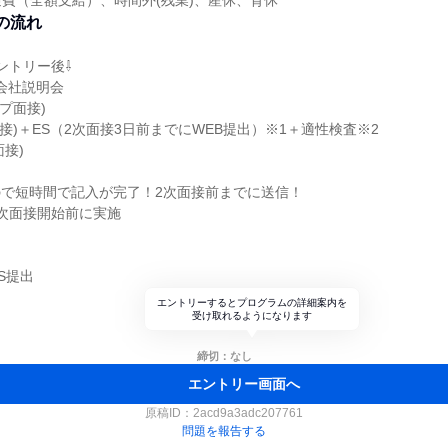
費（全額支給）、時間外(残業)、産休、育休
の流れ
ントリー後⇩
、会社説明会
ープ面接)
面接)＋ES（2次面接3日前までにWEB提出）※1＋適性検査※2
面接)
ので短時間で記入が完了！2次面接前までに送信！
2次面接開始前に実施
S提出
エントリーするとプログラムの詳細案内を
受け取れるようになります
締切：なし
エントリー画面へ
原稿ID：
2acd9a3adc207761
問題を報告する