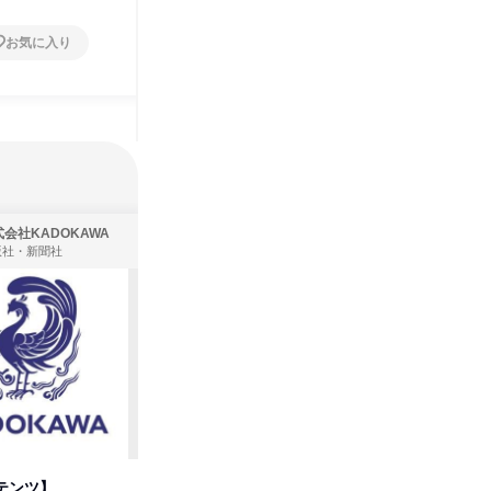
お気に入り
お気に入り
会社KADOKAWA
株式会社住まいず
版社・新聞社
製造・メーカー、建築設計
テンツ】
先着順・選考なし|注文住宅の総
タカラト