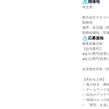
開催地
埼玉県
株式会社ヤオコ
勤務地
備考：各店舗（
勤務候補地：茨
応募資格
募集対象詳細
【必須要件】
●短大/専門/高専
●短大/専門/高専/
全学部全学科（
【求める人材】
✅ 食が好き・興
✅ チームワーク
✅ 自分のアイデ
✅ 地域の人々の
✅ 「商売」を楽