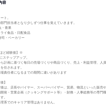
内容
タート。
の部門担当者となり少しずつ仕事を覚えていきます。
魚・青果
ドライ食品・日配食品
寿司・ベーカリー
年ほど経験後】※
)にステップアップ。
から計画に基づく毎日の売場づくりや商品づくり、売上・利益管理、人
てを任されます。
売場責任者になるまでの期間に違いがあります
験後】
だ後は、店長やバイヤー、スーパーバイザー、貿易、物流といった販売
舗開発・営業企画（クッキングサポート等）・財務・人事総務等の専門
ます。
系理系でのキャリア管理はありません。