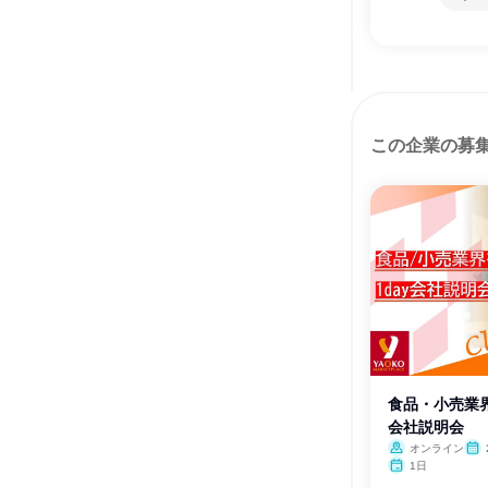
この企業の募
食品・小売業
会社説明会
オンライン
1日