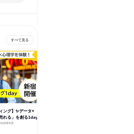
すべて見る
ィング】✨データ×
食品業界の裏側を知る「売場の
【マーケ
売れる」を創る1day
魔法」企画体験ワークショップ
心理学で
2026年8月
東京都
2026年8月
東京都
1日
1日