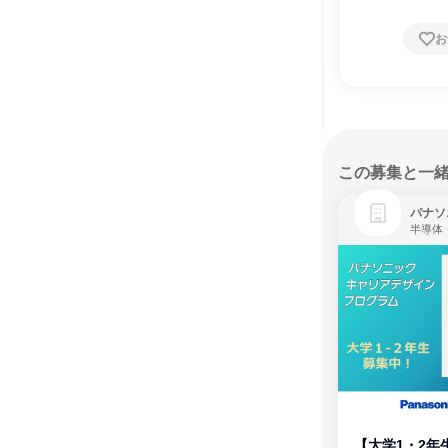
お
この募集と一
パナソ
半導体
【大学1・2年