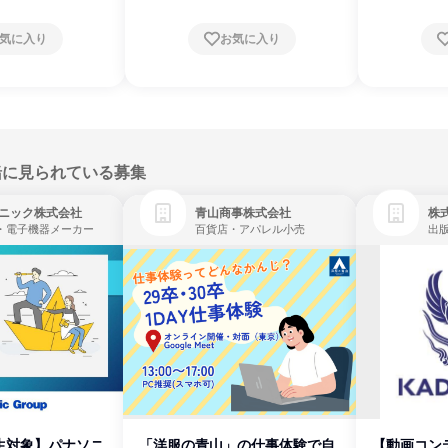
気に入り
お気に入り
緒に見られている募集
ニック株式会社
青山商事株式会社
株式
・電子機器メーカー
百貨店・アパレル小売
出
生対象】パナソニ
「洋服の青山」の仕事体験で自
【動画コン