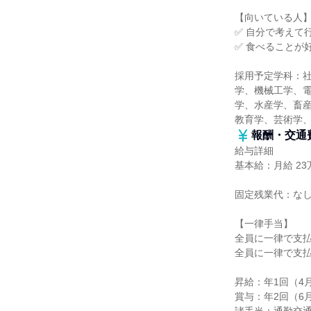
【向いている人
✅ 自分で考えて
✅ 食べることが
採用予定学科：
学、機械工学、
学、水産学、畜産
教育学、芸術学
報酬・交通
給与詳細
基本給：月給 23万
固定残業代：な
【一律手当】
全員に一律で支
全員に一律で支
昇給：年1回（4月
賞与：年2回（6