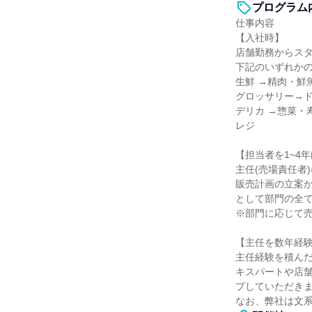
プログラム
仕事内容
【入社時】
店舗勤務からス
下記のいずれか
生鮮 →精肉・鮮
グロッサリー→
デリカ →惣菜・
レジ
【担当者を1~4
主任(売場責任者
販売計画の立案
として部門の全
※部門に応じて
【主任を数年経
主任経験を積ん
キスパートや店
プしていただき
なお、弊社は文