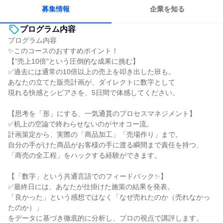
自分の好きな場所で働ける
募集情報
企業を知る
プログラム内容
プログラム内容
✨このコースのおすすめポイント！
【"売上10倍"という圧倒的な成果に挑む】
✅過去には通常の10倍以上の売上を叩き出した班も。
あなたの立てた販売計画が、ダイレクトに数字として
現れる快感とシビアさを、5日間で体感してください。
【思考を「形」にする、一気通貫のプロセスマネジメント】
✅机上の空論で終わらせないのがヤオコー流。
計画策定から、実際の「商品加工」「売場作り」まで。
自分の手がけた商品がお客様の手に渡る瞬間まで責任を持つ、
「商売の全工程」をハックする経験ができます。
【「数字」という共通言語でのフィードバック✨】
✅最終日には、あなたが仕掛けた施策の結果を発表。
「良かった」という感想ではなく「なぜ売れたのか（売れなかっ
たのか）」
をデータに基づき徹底的に分析し、プロの視点で講評します。