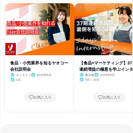
食品・小売業界を知るヤオコー
【食品×マーケティング】37
会社説明会
連続増益の極意を学ぶイン
ン
オンライン
2026年8月
東京都
2026年8月
1日
5日～10日
お気に入り
お気に入り