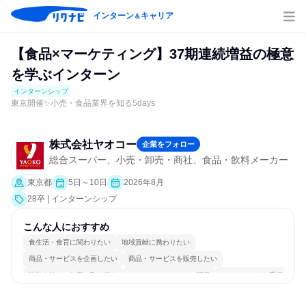
インターン
キャリア
＆
【食品×マーケティング】37期連続増益の極意
を学ぶインターン
インターンシップ
東京開催✨小売・食品業界を知る5days
株式会社ヤオコー
企業をフォロー
総合スーパー、小売・卸売・商社、食品・飲料メーカー
東京都
5日～10日
2026年8月
28卒 | インターンシップ
こんな人におすすめ
食生活・食育に関わりたい
地域貢献に携わりたい
商品・サービスを企画したい
商品・サービスを販売したい
情熱を持って仕事に取り組む
コミュニケーションが活発
チームワークを重視
女性が働きやすい環境で働ける
長く同じ会社に居続けられる