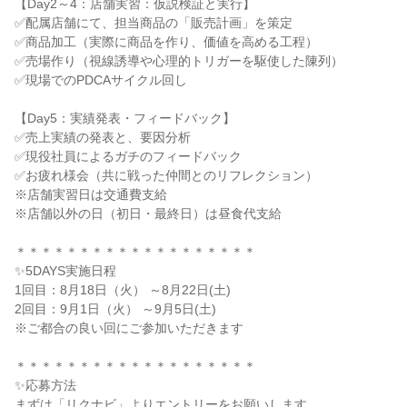
【Day2～4：店舗実習：仮説検証と実行】
✅配属店舗にて、担当商品の「販売計画」を策定
✅商品加工（実際に商品を作り、価値を高める工程）
✅売場作り（視線誘導や心理的トリガーを駆使した陳列）
✅現場でのPDCAサイクル回し
【Day5：実績発表・フィードバック】
✅売上実績の発表と、要因分析
✅現役社員によるガチのフィードバック
✅お疲れ様会（共に戦った仲間とのリフレクション）
※店舗実習日は交通費支給
※店舗以外の日（初日・最終日）は昼食代支給
＊＊＊＊＊＊＊＊＊＊＊＊＊＊＊＊＊＊＊
✨5DAYS実施日程
1回目：8月18日（火） ～8月22日(土)
2回目：9月1日（火） ～9月5日(土)
※ご都合の良い回にご参加いただきます
＊＊＊＊＊＊＊＊＊＊＊＊＊＊＊＊＊＊＊
✨応募方法
まずは「リクナビ」よりエントリーをお願いします。