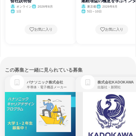
会社説明会
連続増益の極意を学ぶイン
ン
オンライン
2026年8月
東京都
2026年8月
1日
5日～10日
お気に入り
お気に入り
この募集と一緒に見られている募集
パナソニック株式会社
株式会社KADOKAWA
半導体・電子機器メーカー
出版社・新聞社