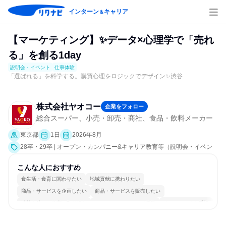
インターン
キャリア
＆
【マーケティング】✨データ×心理学で「売れ
る」を創る1day
説明会・イベント
仕事体験
「選ばれる」を科学する。購買心理をロジックでデザイン✨渋谷
株式会社ヤオコー
企業をフォロー
総合スーパー、小売・卸売・商社、食品・飲料メーカー
東京都
1日
2026年8月
28卒・29卒 | オープン・カンパニー&キャリア教育等（説明会・イベン
ト [課題解決プログラム、職場見学会、会社説明会]、仕事体験）
こんな人におすすめ
食生活・食育に関わりたい
地域貢献に携わりたい
商品・サービスを企画したい
商品・サービスを販売したい
情熱を持って仕事に取り組む
コミュニケーションが活発
チームワークを重視
女性が働きやすい環境で働ける
長く同じ会社に居続けられる