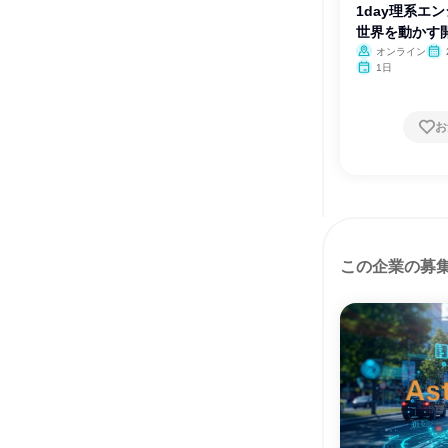
1day理系エ
世界を動かす
オンライン
1日
お
この企業の募