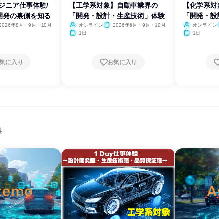
ンジニア仕事体験/
【工学系対象】自動車業界の
【化学系対
開発の裏側を知る
「開発・設計・生産技術」体験
「開発・設
2026年8月・9月・10月
オンライン
2026年8月・9月・10月
オンライン
1日
1日
気に入り
お気に入り
集