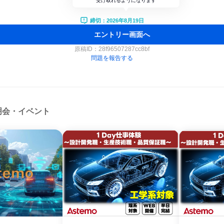
受け取れるようになります
締切：2026年8月19日
エントリー画面へ
原稿ID：
28f96507287cc8bf
問題を報告する
明会・イベント