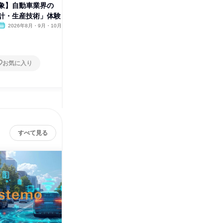
象】自動車業界の
【物理系対象】自動車業界の
8/27|
計・生産技術」体験
「開発・設計・生産技術」体験
を動かす
2026年8月・9月・10月
オンライン
2026年8月・9月・10月
オンラ
1日
1日
お気に入り
お気に入り
すべて見る