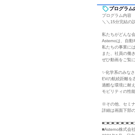
プログラム
プログラム内容
＼＼15分完結の
私たちがどんな
Astemoは、
私たちの事業に
また、社員の働
ぜひ動画をご覧に
✨化学系のみなさ
EVの航続距離を
過酷な環境に耐
モビリティの性
※その他、セミ
詳細は画面下部
■□■□■□■□■□■□■
■Astemo株式会