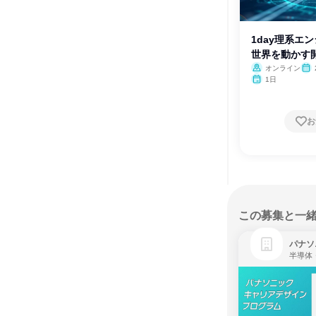
1day理系エ
世界を動かす
オンライン
1日
お
この募集と一
パナソ
半導体