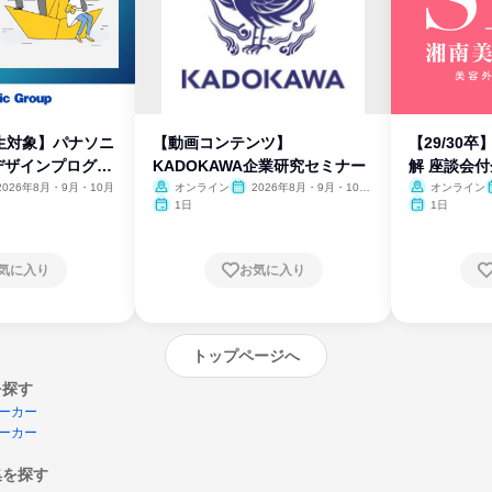
生対象】パナソニ
【動画コンテンツ】
【29/30
デザインプログラ
KADOKAWA企業研究セミナー
解 座談会
2026年8月・9月・10月
オンライン
2026年8月・9月・10
オンライン
月・11月・12月
1日
1日
気に入り
お気に入り
トップページへ
を探す
ーカー
ーカー
集を探す