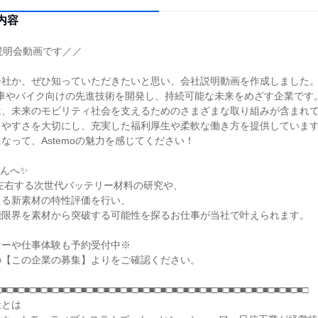
内容
説明会動画です／／
会社か、ぜひ知っていただきたいと思い、会社説明動画を作成しました
自動車やバイク向けの先進技術を開発し、持続可能な未来をめざす企業です
は、未来のモビリティ社会を支えるためのさまざまな取り組みが含まれ
きやすさを大切にし、充実した福利厚生や柔軟な働き方を提供していま
なって、Astemoの魅力を感じてください！
んへ✨
左右する次世代バッテリー材料の研究や、
える新素材の特性評価を行い、
能限界を素材から突破する可能性を探るお仕事が当社で叶えられます。
ナーや仕事体験も予約受付中※
の【この企業の募集】よりをご確認ください。
□■□■□■□■□■□■□■□■□■□■□■□■□■□■□■□■□■□■□■□■□■□■□■□■□■□■□■□
社とは