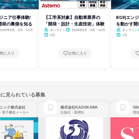
ンジニア仕事体験/
【工学系対象】自動車業界の
8/19|エ
開発の裏側を知る
「開発・設計・生産技術」体験
を動かす開
2026年8月・9月・10月
オンライン
2026年8月・9月・10月
オンライン
1日
1日
気に入り
お気に入り
緒に見られている募集
ニック株式会社
株式会社KADOKAWA
・電子機器メーカー
出版社・新聞社