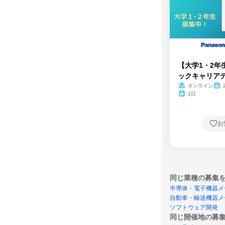
【大学1・2年
ックキャリア
ム
オンライン
1日
お
同じ業種の募集
半導体・電子機器メ
自動車・輸送機器メ
ソフトウェア開発
同じ開催地の募