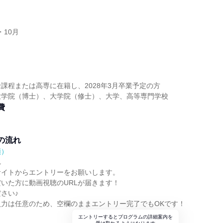
・10月
】
課程または高専に在籍し、2028年3月卒業予定の方
大学院（博士）、大学院（修士）、大学、高等専門学校
費
の流れ
順）
れ
サイトからエントリーをお願いします。
いた方に動画視聴のURLが届きます！
さい♪
入力は任意のため、空欄のままエントリー完了でもOKです！
エントリーするとプログラムの詳細案内を