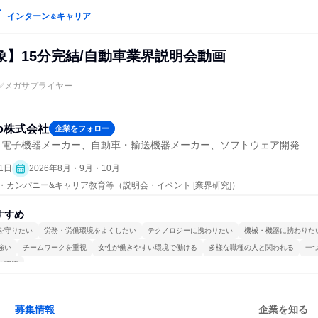
インターン
キャリア
＆
象】15分完結/自動車業界説明会動画
ル✅メガサプライヤー
mo株式会社
企業をフォロー
・電子機器メーカー、自動車・輸送機器メーカー、ソフトウェア開発
1日
2026年8月・9月・10月
プン・カンパニー&キャリア教育等（説明会・イベント [業界研究]）
すすめ
を守りたい
労務・労働環境をよくしたい
テクノロジーに携わりたい
機械・機器に携わりた
強い
チームワークを重視
女性が働きやすい環境で働ける
多様な職種の人と関われる
一
る環境
募集情報
企業を知る