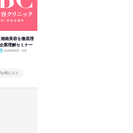
卒】湘南美容を徹底理
人事の心を動かす「自己表現」
「洋服の
付企業理解セミナー
の極意/選考官の本音を動画で公
分の強み
開
2026年8月・9月
オンライン
2026年8月・9月・10
オンラ
月・11月・12月
1日
1日
お気に入り
お気に入り