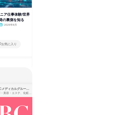
ンジニア仕事体験/世界
9/10|エンジニア仕事体験/世界
8/27|
発の裏側を知る
を動かす開発の裏側を知る
を動かす
2026年8月
オンライン
2026年9月
オンラ
1日
1日
お気に入り
お気に入り
SBCメディカルグループ株式会社
株式会社バンダイ
理容・美容・エステ、化粧品・理美容用品小売、医療・病院
アパレル・繊維・スポーツメーカー、製造・メーカー、ゲーム制作・販売