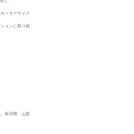
統合し、
代モーターサイク
ーションに取り組
県、新潟県、山梨