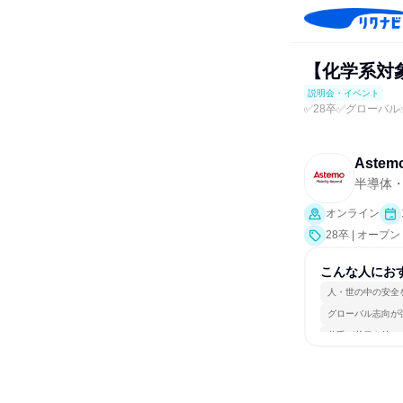
【化学系対
説明会・イベント
✅28卒✅グローバ
Aste
半導体
オンライン
28卒 | オー
こんな人にお
人・世の中の安全
グローバル志向が
若手が裁量を持て