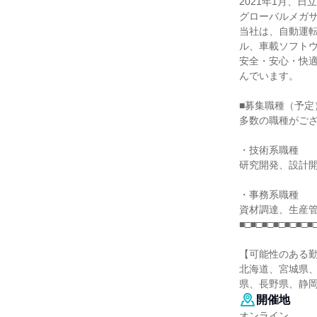
2021年1月、
グローバルメガ
当社は、自動運
ル、車載ソフト
安全・安心・快
んでいます。
■募集職種（予定
多数の職種がご
・技術系職種
研究開発、設計
・事務系職種
資材調達、生産
■□■□■□■□■□■□■
【可能性のある
北海道、宮城県
県、長野県、静
開催地
オンライン