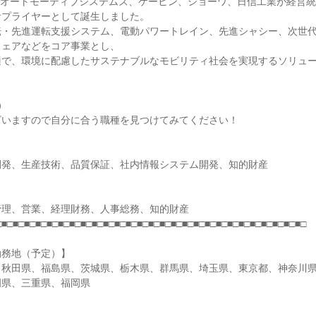
日立オートモーティブシステムズ、ケーヒン、ショーワ、日信工業が経営
サプライヤーとして誕生しました。
転・先進運転支援システム、電動パワートレイン、先進シャシー、次世
ウェアなどをコア事業とし、
適で、環境に配慮したサステナブルなモビリティ社会を実現するソリュ
）
ざいますので自分に合う職種を見つけてみてください！
開発、生産技術、品質保証、社内情報システム開発、知的財産
管理、営業、経理財務、人事総務、知的財産
□■□■□■□■□■□■□■□■□■□■□■□■□■□■□■□■□■□■□■□■□■□■□■□■□■□■□■□
勤務地（予定）】
、秋田県、福島県、茨城県、栃木県、群馬県、埼玉県、東京都、神奈川
岡県、三重県、福岡県