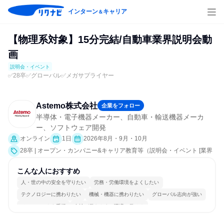
インターン
キャリア
＆
【物理系対象】15分完結/自動車業界説明会動
画
説明会・イベント
✅28卒✅グローバル✅メガサプライヤー
Astemo株式会社
企業をフォロー
半導体・電子機器メーカー、自動車・輸送機器メーカ
ー、ソフトウェア開発
オンライン
1日
2026年8月・9月・10月
28卒 | オープン・カンパニー&キャリア教育等（説明会・イベント [業界
研究]）
こんな人におすすめ
人・世の中の安全を守りたい
労務・労働環境をよくしたい
テクノロジーに携わりたい
機械・機器に携わりたい
グローバル志向が強い
チームワークを重視
女性が働きやすい環境で働ける
多様な職種の人と関われる
一つの専門分野を極める
若手が裁量を持てる環境