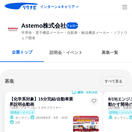
インターン
キャリア
＆
Astemo株式会社
フォロー
半導体・電子機器メーカー・自動車・輸送機器メーカー・ソフトウ
ェア開発
企業トップ
説明会・イベント
募集一覧
募集
すべて見る
締切：8月19日
【化学系対象】15分完結/自動車業
8/19|エン
界説明会動画
動かす開発
✅28卒✅グローバル✅メガサプライヤー
説明会・イベント
説明会・イベン
オンライン
2026年8月・9月・10月
オンライン
1日