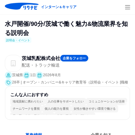
インターン
キャリア
＆
水戸開催/90分/茨城で働く魅力&物流業界を知
る説明会
説明会・イベント
茨城乳配株式会社
企業をフォロー
配送・トラック輸送
茨城県
1日
2026年8月
28卒 | オープン・カンパニー&キャリア教育等（説明会・イベント [職種
研究、職場見学会、社員交流会、会社説明会、業界研究]）
こんな人におすすめ
地域貢献に携わりたい
人の仕事をサポートしたい
コミュニケーションが活発
チームワークを重視
個人の能力を重視
女性が働きやすい環境で働ける
長く同じ会社に居続けられる
多様な職種の人と関われる
若手が裁量を持てる環境