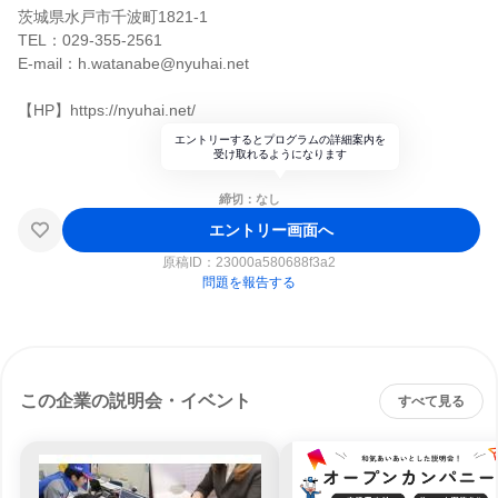
茨城県水戸市千波町1821-1
TEL：029-355-2561
E-mail：h.watanabe@nyuhai.net
【HP】https://nyuhai.net/
エントリーするとプログラムの詳細案内を
受け取れるようになります
締切：なし
エントリー画面へ
原稿ID：
23000a580688f3a2
問題を報告する
この企業の説明会・イベント
すべて見る