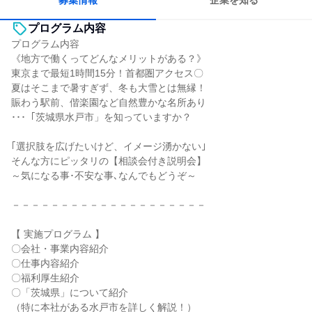
募集情報
企業を知る
プログラム内容
プログラム内容
《地方で働くってどんなメリットがある？》
東京まで最短1時間15分！首都圏アクセス〇
夏はそこまで暑すぎず、冬も大雪とは無縁！
賑わう駅前、偕楽園など自然豊かな名所あり
･･･「茨城県水戸市」を知っていますか？
｢選択肢を広げたいけど、イメージ湧かない｣
そんな方にピッタリの【相談会付き説明会】
～気になる事･不安な事､なんでもどうぞ～
－－－－－－－－－－－－－－－－－－－－
【 実施プログラム 】
〇会社・事業内容紹介
〇仕事内容紹介
〇福利厚生紹介
〇「茨城県」について紹介
（特に本社がある水戸市を詳しく解説！）