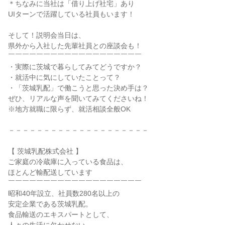
＊ちなみに当社は「借り上げ社宅」あり
UIターンで活躍している社員もいます！
そして！説明会当日は、
県外から入社した先輩社員との座談会も！
￣￣￣￣￣￣￣￣￣￣￣￣￣￣￣￣￣￣￣
・実際に茨城で暮らしてみてどうですか？
・就活中に気にしていたことって？
・「茨城乳配」で働こうと思った決め手は？
ぜひ、リアルな声を聞いてみてくださいね！
※地方就職に限らず、就活相談全般OK
－－－－－－－－－－－－－－－－－－－－
【 茨城乳配株式会社 】
ご家庭の冷蔵庫に入っている食品は、
ほとんど輸配送しています
￣￣￣￣￣￣￣￣￣￣￣￣￣￣￣￣￣￣￣
昭和40年設立、社員数280名以上の
安定企業である茨城乳配。
食品輸送のエキスパートとして、