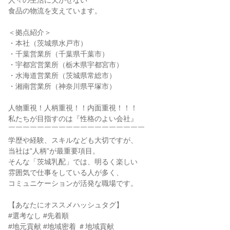
人々の生活に欠かせない
食品の物流を支えています。
＜拠点紹介＞
・本社（茨城県水戸市）
・千葉営業所（千葉県千葉市）
・宇都宮営業所（栃木県宇都宮市）
・水海道営業所（茨城県常総市）
・湘南営業所（神奈川県平塚市）
人物重視！人柄重視！！内面重視！！！
私たちが目指すのは『性格のよい会社』
￣￣￣￣￣￣￣￣￣￣￣￣￣￣￣￣￣￣￣
学歴や経験、スキルなども大切ですが、
当社は”人柄”が最重要項目。
そんな「茨城乳配」では、明るく楽しい
雰囲気で仕事をしている人が多く、
コミュニケーションが活発な職場です。
【あなたにオススメハッシュタグ】
#選考なし #先着順
#地元貢献 #地域密着 ＃地域貢献