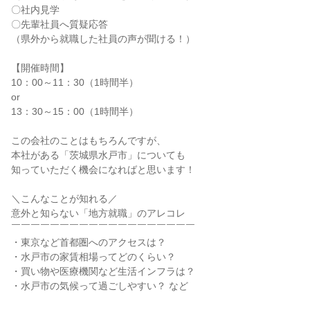
〇社内見学
〇先輩社員へ質疑応答
（県外から就職した社員の声が聞ける！）
【開催時間】
10：00～11：30（1時間半）
or
13：30～15：00（1時間半）
この会社のことはもちろんですが、
本社がある「茨城県水戸市」についても
知っていただく機会になればと思います！
＼こんなことが知れる／
意外と知らない「地方就職」のアレコレ
￣￣￣￣￣￣￣￣￣￣￣￣￣￣￣￣￣￣￣
・東京など首都圏へのアクセスは？
・水戸市の家賃相場ってどのくらい？
・買い物や医療機関など生活インフラは？
・水戸市の気候って過ごしやすい？ など