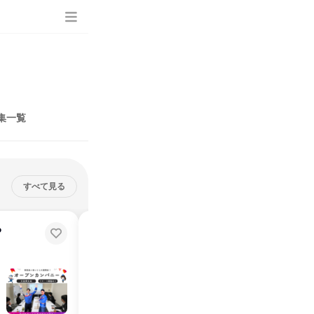
集一覧
すべて見る
る
水戸開催/90分/茨城で働く魅力&物
流業界を知る説明会
説明会・イベント
仕事体験
茨城県
2026年8月
1日