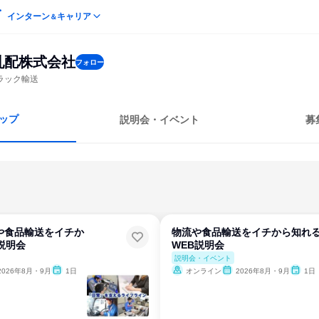
インターン
キャリア
＆
乳配株式会社
フォロー
ラック輸送
ップ
説明会・イベント
募
や食品輸送をイチか
物流や食品輸送をイチから知れ
説明会
WEB説明会
説明会・イベント
2026年8月・9月
1日
オンライン
2026年8月・9月
1日