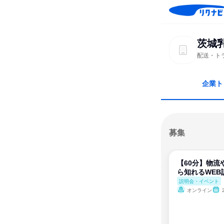
茨城
配送・ト
企業ト
募集
【60分】物流
ら知れるWEB
説明会・イベント
オンライン