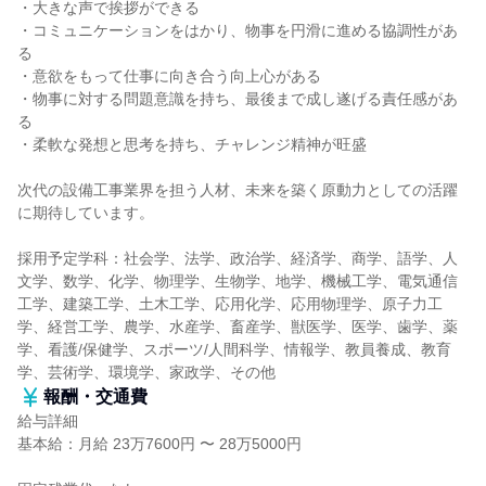
・大きな声で挨拶ができる
・コミュニケーションをはかり、物事を円滑に進める協調性があ
る
・意欲をもって仕事に向き合う向上心がある
・物事に対する問題意識を持ち、最後まで成し遂げる責任感があ
る
・柔軟な発想と思考を持ち、チャレンジ精神が旺盛
次代の設備工事業界を担う人材、未来を築く原動力としての活躍
に期待しています。
採用予定学科：社会学、法学、政治学、経済学、商学、語学、人
文学、数学、化学、物理学、生物学、地学、機械工学、電気通信
工学、建築工学、土木工学、応用化学、応用物理学、原子力工
学、経営工学、農学、水産学、畜産学、獣医学、医学、歯学、薬
学、看護/保健学、スポーツ/人間科学、情報学、教員養成、教育
学、芸術学、環境学、家政学、その他
報酬・交通費
給与詳細
基本給：月給 23万7600円 〜 28万5000円