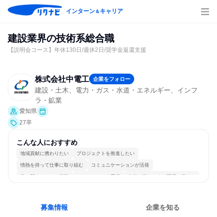
インターン
キャリア
＆
建設業界の技術系総合職
【説明会コース】年休130日/週休2日/奨学金返還支援
株式会社中電工
企業をフォロー
建設・土木、電力・ガス・水道・エネルギー、インフ
ラ・鉱業
愛知県
27卒
こんな人におすすめ
地域貢献に携わりたい
プロジェクトを推進したい
情熱を持って仕事に取り組む
コミュニケーションが活発
常に新しいものに挑戦
チームワークを重視
女性が働きやすい環境で働ける
長く同じ会社に居続けられる
多様な職種の人と関われる
人とたくさん会話する
募集情報
企業を知る