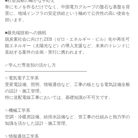
■社会貢献の確かな手応え
単にモノを作るだけでなく、中国電力グループの盤石な基盤を背
景に、地域インフラの安定供給という極めて公共性の高い使命を
担います。
■最先端技術への挑戦
脱炭素社会に向けたZEB（ゼロ・エネルギー・ビル）化や再生可
能エネルギー（太陽光など）の導入支援など、未来のトレンドに
直結する案件の企画・実行に携われます。
✅学んだ専攻別の活かし方
━━━━━━━━━━━━━━━━━━━
✨電気電子工学系
受変電設備、照明、情報通信など、工事の核となる電気設備全般
の設計・施工管理。
特に送配電線工事においては、基礎知識が不可欠です。
✨機械工学系
空調・冷暖房設備、給排水設備など、管工事の仕組みと熱力学の
知識を活かした設計・施工管理。
✨情報通信工学系