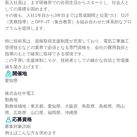
新入社員は、まず研修所での合宿生活からスタートし、社会人と
しての基礎を固めます。
その後も、入社1年目から3年目までは育成期間と位置づけ、OJT
（実務指導）とOFF-JT（集合教育）を組み合わせた体系的なプロ
グラムを提供します。
特に技術系は、資格取得支援制度が充実しており、電気工事施工
管理技士などの業界で必須となる専門資格を、会社の費用負担と
指導のもとで確実に取得できる環境です。
この手厚い支援体制こそが、技術者としての確かな自信と市場価
値を築き上げます。
開催地
愛知県
株式会社中電工
勤務地
勤務候補地：東京都、愛知県、大阪府、鳥取県、島根県、岡山
県、広島県、山口県、福岡県、沖縄県
応募資格
募集対象詳細
例えばこんな方を求めます