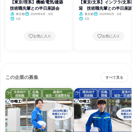
【東京/理系】機械/電気/建築
【東京/文系】インフラ/文系
技術職先輩との半日座談会
迎 技術職先輩との半日座
東京都
2026年8月・9月
東京都
2026年8月・9月
1日
1日
お気に入り
お気に入り
この企業の募集
すべて見る