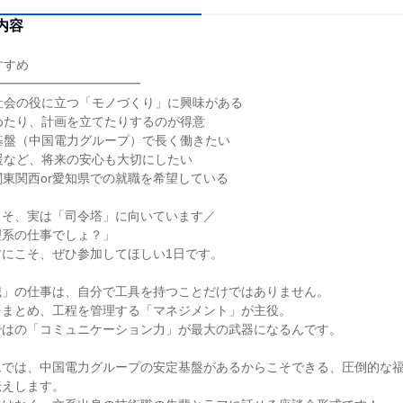
内容
すすめ
━━━━━━━━━━━━
社会の役に立つ「モノづくり」に興味がある
めたり、計画を立てたりするのが得意
基盤（中国電力グループ）で長く働きたい
援など、将来の安心も大切にしたい
r関東関西or愛知県での就職を希望している
こそ、実は「司令塔」に向いています／
理系の仕事でしょ？」
方にこそ、ぜひ参加してほしい1日です。
職」の仕事は、自分で工具を持つことだけではありません。
をまとめ、工程を管理する「マネジメント」が主役。
ではの「コミュニケーション力」が最大の武器になるんです。
ムでは、中国電力グループの安定基盤があるからこそできる、圧倒的な
伝えします。