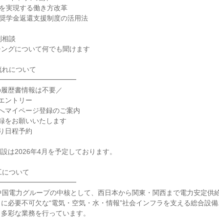
日を実現する働き方改革
の奨学金返還支援制度の活用法
別相談
チングについて何でも聞けます
流れについて
━━━━━━━━━━━━
の履歴書情報は不要／
エントリー
へマイページ登録のご案内
録をお願いいたします
り日程予約
設は2026年4月を予定しております。
工について
━━━━━━━━━━━━
中国電力グループの中核として、西日本から関東・関西まで電力安定供
に必要不可欠な“電気・空気・水・情報”社会インフラを支える総合設
々多彩な業務を行っています。