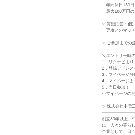
・年間休日130
・最大180万円
✅ 質疑応答・個
・専攻とのマッ
✨ ご参加までの
━━━━━━━
＼エントリー時
1．リクナビより
2．登録アドレス
3．マイページ登
4．マイページよ
5．当日参加！
※マイページの開
✨ 株式会社中電
━━━━━━━
創立80年以上、
に、人々の暮らし
企業として、日