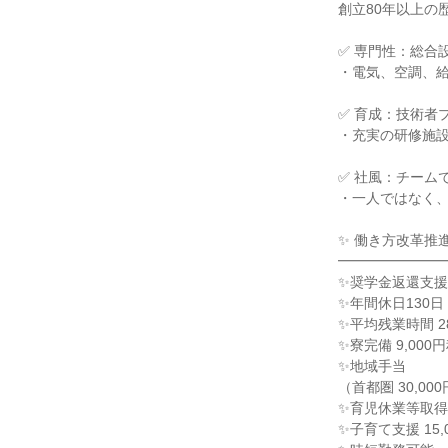
創立80年以上の
✅ 専門性：総合
・電気、空調、
✅ 育成：技術者
・充実の研修施
✅ 社風：チーム
・一人ではなく
✨ 働き方改革推
━━━━━━━
✨奨学金返還支援
✨年間休日130日
✨平均残業時間 2
✨寮完備 9,000
✨地域手当
（首都圏 30,00
✨育児休業等取得率
✨子育て支援 15