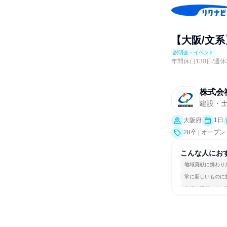
【大阪/文
説明会・イベント
年間休日130日/週
株式会
建設・
大阪府
1日
28卒 | オ
こんな人にお
地域貢献に携わり
常に新しいものに
多様な職種の人と