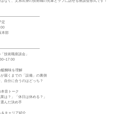
ではなく、文系出身の技術職の先輩とラフに話せる座談会形式です！
━━━━━━━━━━━━
予定
00
阪本部
━━━━━━━━━━━━
の「技術職座談会」
0~17:00
の醍醐味を理解
水が届くまでの「設備」の裏側
計、自分に合うのはどっち？
の本音トーク
残業は？」「休日は休める？」
を選んだ決め手
ル＆キャリア紹介