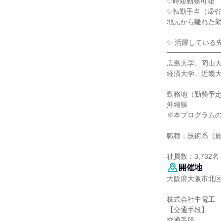
✨時短勤務可能
✨転勤手当（帰
地元から離れた
✨ 活躍している
━━━━━━━
広島大学、岡山
経済大学、近畿
勤務地（勤務予
沖縄県
※本プログラム
職種：技術系（
社員数：3,732名
開催地
大阪府大阪市北区
株式会社中電工
【交通手段】
交通手段