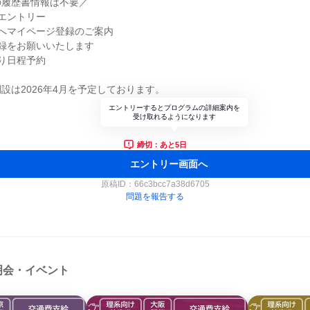
の履歴書情報は不要／
エントリー
へマイページ登録のご案内
録をお願いいたします
り日程予約
設は2026年4月を予定しております。
エントリーするとプログラムの詳細案内を
受け取れるようになります
締切：あと5日
エントリー画面へ
原稿ID：
66c3bcc7a38d6705
問題を報告する
明会・イベント