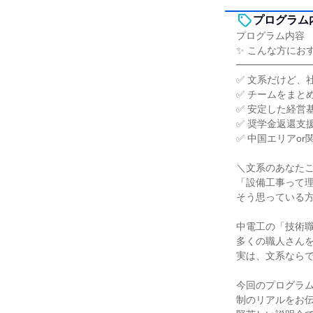
プログラム
プログラム内容
✨ こんな方にお
━━━━━━━
✅ 文系だけど、
✅ チームをまと
✅ 安定した経営
✅ 奨学金返還支
✅ 中国エリアo
＼文系のあなた
「設備工事って
そう思っている
中電工の「技術
多くの職人さん
実は、文系なら
今回のプログラ
制のリアルをお