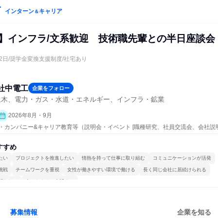
インターン
キャリア
＆
系】インフラ/文系歓迎 技術職先輩との半日座談会
休2日/奨学金変換支援制度/社宅あり
社中電工
企業をフォロー
土木、電力・ガス・水道・エネルギー、インフラ・鉱業
2026年8月・9月
ープン・カンパニー&キャリア教育等（説明会・イベント [職種研究、社員交流会、会社説
すすめ
たい
プロジェクトを推進したい
情熱を持って仕事に取り組む
コミュニケーションが活発
挑戦
チームワークを重視
女性が働きやすい環境で働ける
長く同じ会社に居続けられる
関われる
人とたくさん会話する
募集情報
企業を知る