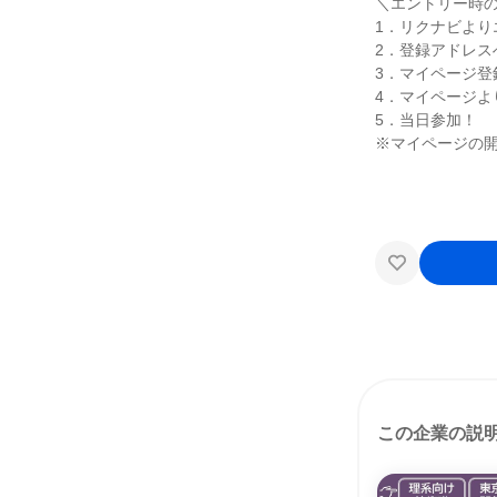
＼エントリー時
1．リクナビより
2．登録アドレス
3．マイページ登
4．マイページよ
5．当日参加！
※マイページの開
この企業の説