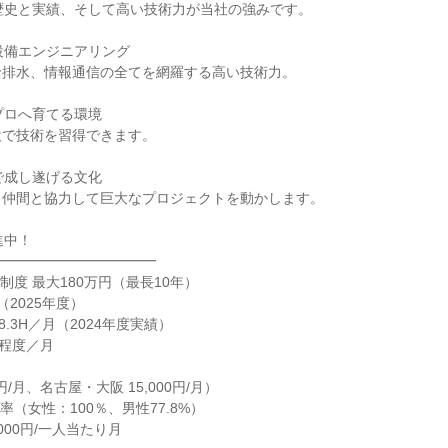
歴史と実績、そして高い技術力が当社の強みです。
設備エンジニアリング
給排水、情報通信の全てを網羅する高い技術力。
プロへ育てる環境
設で技術を習得できます。
で成し遂げる文化
、仲間と協力して巨大なプロジェクトを動かします。
進中！
━━━━━━━━━━━━
制度 最大180万円（最長10年）
（2025年度）
8.3H／月（2024年度実績）
円程度／月
0円/月、名古屋・大阪 15,000円/月）
（女性：100％、男性77.8%）
,000円/一人当たり月