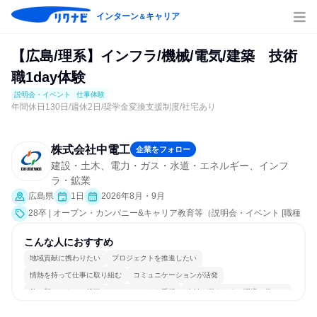
インターン
キャリア
＆
【広島/理系】インフラ/機械/電気/建築 技術
職1day体験
説明会・イベント
仕事体験
年間休日130日/週休2日/奨学金変換支援制度/社宅あり
株式会社中電工
企業をフォロー
建設・土木、電力・ガス・水道・エネルギー、インフ
ラ・鉱業
広島県
1日
2026年8月・9月
28卒 | オープン・カンパニー&キャリア教育等（説明会・イベント [職種
研究、課題解決プログラム、職場見学会、社員交流会、会社説明会、業
界研究]、仕事体験）
こんな人におすすめ
地域貢献に携わりたい
プロジェクトを推進したい
情熱を持って仕事に取り組む
コミュニケーションが活発
常に新しいものに挑戦
チームワークを重視
女性が働きやすい環境で働ける
長く同じ会社に居続けられる
多様な職種の人と関われる