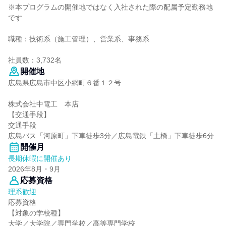
※本プログラムの開催地ではなく入社された際の配属予定勤務地
です
職種：技術系（施工管理）、営業系、事務系
社員数：3,732名
開催地
広島県広島市中区小網町６番１２号
株式会社中電工 本店
【交通手段】
交通手段
広島バス「河原町」下車徒歩3分／広島電鉄「土橋」下車徒歩6分
開催月
長期休暇に開催あり
2026年8月・9月
応募資格
理系歓迎
応募資格
【対象の学校種】
大学／大学院／専門学校／高等専門学校