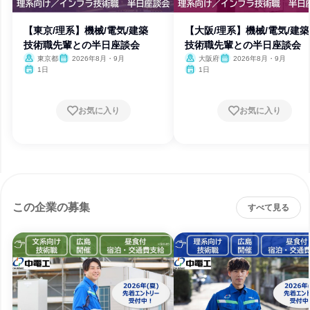
【東京/理系】機械/電気/建築
【大阪/理系】機械/電気/
技術職先輩との半日座談会
技術職先輩との半日座談会
東京都
2026年8月・9月
大阪府
2026年8月・9月
1日
1日
お気に入り
お気に入り
この企業の募集
すべて見る