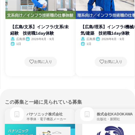
【広島/文系】インフラ/文系/未
【広島/理系】インフラ/機械
経験 技術職1day体験
気/建築 技術職1day体験
広島県
2026年8月・9月
広島県
2026年8月・9月
1日
1日
お気に入り
お気に入り
この募集と一緒に見られている募集
パナソニック株式会社
株式会社KADOKAWA
半導体・電子機器メーカー
出版社・新聞社