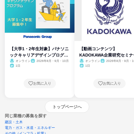
【大学1・2年生対象】パナソニ
【動画コンテンツ】
ックキャリアデザインプログラ
KADOKAWA企業研究セミナ
ム
オンライン
2026年8月・9月・10月
オンライン
2026年8月・9月・1
月・11月・12月
1日
1日
お気に入り
お気に入り
トップページへ
同じ業種の募集を探す
建設・土木
電力・ガス・水道・エネルギー
その他（インフラ・鉱業）