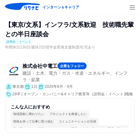
インターン
キャリア
＆
【東京/文系】インフラ/文系歓迎 技術職先輩
との半日座談会
説明会・イベント
年間休日130日/週休2日/奨学金変換支援制度/社宅あり
株式会社中電工
企業をフォロー
建設・土木、電力・ガス・水道・エネルギー、インフ
ラ・鉱業
東京都
1日
2026年8月・9月
28卒 | オープン・カンパニー&キャリア教育等（説明会・イベント [職種
研究、社員交流会、会社説明会、業界研究]）
こんな人におすすめ
地域貢献に携わりたい
プロジェクトを推進したい
情熱を持って仕事に取り組む
コミュニケーションが活発
常に新しいものに挑戦
チームワークを重視
女性が働きやすい環境で働ける
長く同じ会社に居続けられる
多様な職種の人と関われる