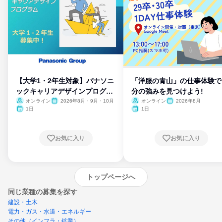
【大学1・2年生対象】パナソニ
「洋服の青山」の仕事体験で
ックキャリアデザインプログラ
分の強みを見つけよう!
ム
オンライン
2026年8月・9月・10月
オンライン
2026年8月
1日
1日
お気に入り
お気に入り
トップページへ
同じ業種の募集を探す
建設・土木
電力・ガス・水道・エネルギー
その他（インフラ・鉱業）