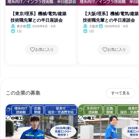
【東京/理系】機械/電気/建築
【大阪/理系】機械/電気/
技術職先輩との半日座談会
技術職先輩との半日座談会
東京都
2026年8月・9月
大阪府
2026年8月・9月
1日
1日
お気に入り
お気に入り
この企業の募集
すべて見る