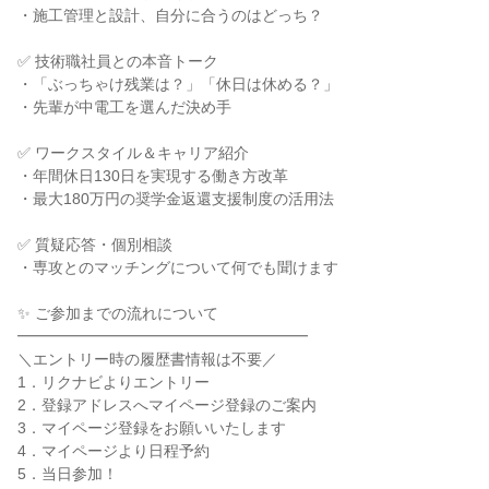
・施工管理と設計、自分に合うのはどっち？
✅ 技術職社員との本音トーク
・「ぶっちゃけ残業は？」「休日は休める？」
・先輩が中電工を選んだ決め手
✅ ワークスタイル＆キャリア紹介
・年間休日130日を実現する働き方改革
・最大180万円の奨学金返還支援制度の活用法
✅ 質疑応答・個別相談
・専攻とのマッチングについて何でも聞けます
✨ ご参加までの流れについて
━━━━━━━━━━━━━━━━━━━
＼エントリー時の履歴書情報は不要／
1．リクナビよりエントリー
2．登録アドレスへマイページ登録のご案内
3．マイページ登録をお願いいたします
4．マイページより日程予約
5．当日参加！