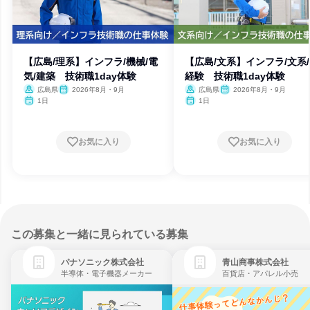
【広島/理系】インフラ/機械/電
【広島/文系】インフラ/文系
気/建築 技術職1day体験
経験 技術職1day体験
広島県
2026年8月・9月
広島県
2026年8月・9月
1日
1日
お気に入り
お気に入り
この募集と一緒に見られている募集
パナソニック株式会社
青山商事株式会社
半導体・電子機器メーカー
百貨店・アパレル小売