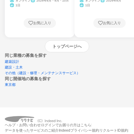
ム
オンライン
2026年8月・9月・10月
オンライン
2026年8月
1日
1日
お気に入り
お気に入り
トップページへ
同じ業種の募集を探す
建築設計
建設・土木
その他（建設・修理・メンテナンスサービス）
同じ開催地の募集を探す
東京都
エントリーするとプログラムの詳細案内を
ヘルプ・お問い合わせ
ログインでお困りの方はこちら
受け取れるようになります
データを使ったサービスのご紹介
Indeedプライバシー規約
リクルートID規約