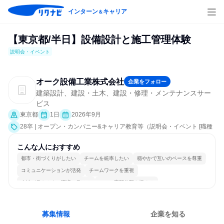
インターン
キャリア
＆
【東京都/半日】設備設計と施工管理体験
説明会・イベント
オーク設備工業株式会社
企業をフォロー
建築設計、建設・土木、建設・修理・メンテナンスサー
ビス
東京都
1日
2026年9月
28卒 | オープン・カンパニー&キャリア教育等（説明会・イベント [職種
研究、職場見学会、社員交流会、会社説明会、業界研究]）
こんな人におすすめ
都市・街づくりがしたい
チームを統率したい
穏やかで互いのペースを尊重
コミュニケーションが活発
チームワークを重視
女性が働きやすい環境で働ける
一つの専門分野を極める
若手が裁量を持てる環境
人とたくさん会話する
募集情報
企業を知る