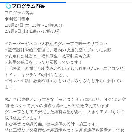
プログラム内容
プログラム内容
◆開催日程◆
1.6月27日(土) 13時～17時30分
2.9月5日(土) 13時～17時30分
✅スーパーゼネコン大林組のグループで唯一のサブコン
✅設備設計や施工管理で、建物の快適な空間づくりに貢献
✅安定した経営と、福利厚生・教育制度も充実
✅若手の成長をしっかり応援しています！
✅「設備」と聞くと馴染みがないかもしれませんが、エアコンや
トイレ、キッチンの水回りなど、、
✅日々の生活に必要不可欠なもので、みなさんも身近に触れてい
ます！
私たちは建物という大きな「モノづくり」に関わり、“心地よい空
間”をつくって人々の快適な暮らしや社会を支えています。
グループとしての安定した経営基盤があり、大きなモノづくりに
取り組んでいます！
主な事業は空調設備、衛生設備の設計・施工です。
特に工場などの高度な生産環境をつくる産業設備を得意としてお