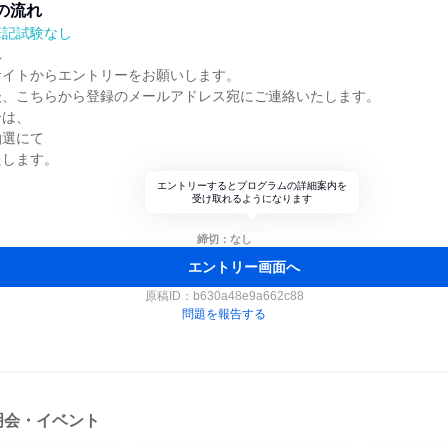
の流れ
筆記試験なし
れ
サイトからエントリーをお願いします。
後、こちらから登録のメールアドレス宛にご連絡いたします。
合は、
抽選にて
たします。
エントリーするとプログラムの詳細案内を
受け取れるようになります
締切：なし
エントリー画面へ
原稿ID：
b630a48e9a662c88
問題を報告する
明会・イベント