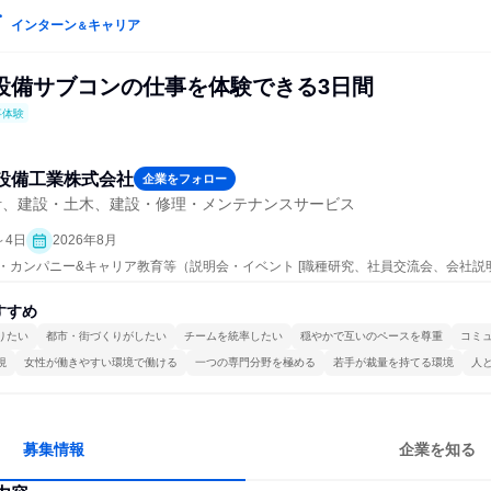
インターン
キャリア
＆
設備サブコンの仕事を体験できる3日間
事体験
設備工業株式会社
企業をフォロー
計、建設・土木、建設・修理・メンテナンスサービス
～4日
2026年8月
ープン・カンパニー&キャリア教育等（説明会・イベント [職種研究、社員交流会、会社説
すすめ
りたい
都市・街づくりがしたい
チームを統率したい
穏やかで互いのペースを尊重
コミ
視
女性が働きやすい環境で働ける
一つの専門分野を極める
若手が裁量を持てる環境
人
募集情報
企業を知る