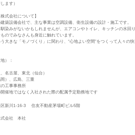
与します）
業株式会社について】
の建築設備会社で、主な事業は空調設備、衛生設備の設計・施工です。
と馴染みがないかもしれませんが、エアコンやトイレ、キッチンの水回
なものでみなさんも身近に触れています。
う大きな「モノづくり」に関わり、“心地よい空間”をつくって人々の
。
定地）：
阪、名古屋、東北（仙台）
福岡）、広島、三重
轄の工事事務所
の開催地ではなく入社された際の配属予定勤務地です
区新川1-16-3 住友不動産茅場町ビル5階
株式会社 本社