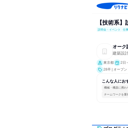
【技術系】
説明会・イベント
仕
オーク
建築設
東京都
2日
28卒 | オ
事体験）
こんな人にお
機械・機器に携わ
チームワークを重