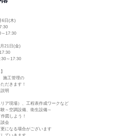
内容
月6日(木)
:30
～17:30
8月21日(金)
7:30
30～17:30
ム】
、施工管理の
いただきます！
社説明
エリア現場）、工程表作成ワークなど
体験～空調設備、衛生設備～
て作図しよう！
座談会
変更になる場合がございます
新していきます