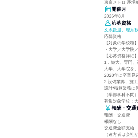
東京メトロ 茅場
開催月
2026年8月
応募資格
文系歓迎、理系
応募資格
【対象の学校種
・大学／大学院
【応募資格詳細
1．短大、専門、
大学、大学院を
2028年に卒業見
2.設備業界、施
設計/積算業務に
（学部学科不問
募集対象学校：
報酬・交通
報酬・交通費
報酬なし
交通費全額支給
（遠方者は会社