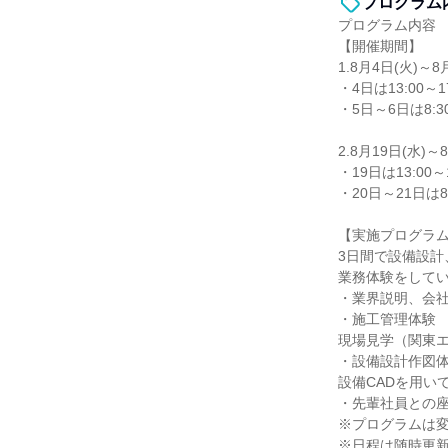
プログラム
プログラム内容
【開催期間】
1.8月4日(火)～8
・4日は13:00～17
・5日～6日は8:30
2.8月19日(水)～
・19日は13:00～1
・20日～21日は8:
【実施プログラ
3日間で設備設計
業務体験をして
・業界説明、会
・施工管理体験
現場見学（関東
・設備設計作図
設備CADを用い
・先輩社員との
※プログラムは
※日程は随時更