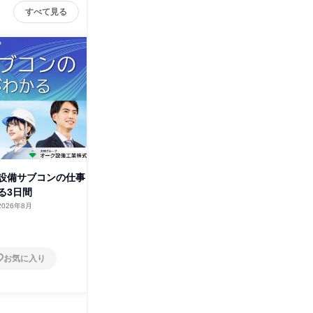
すべて見る
設備サブコンの仕事
【東京都/半日】設備設計と施工
【大阪市
る3日間
管理体験
管理体験
2026年8月
東京都
2026年9月
大阪府
1日
1日
お気に入り
お気に入り