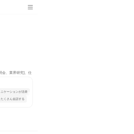
明会、業界研究]、仕
ュニケーションが活発
とたくさん会話する