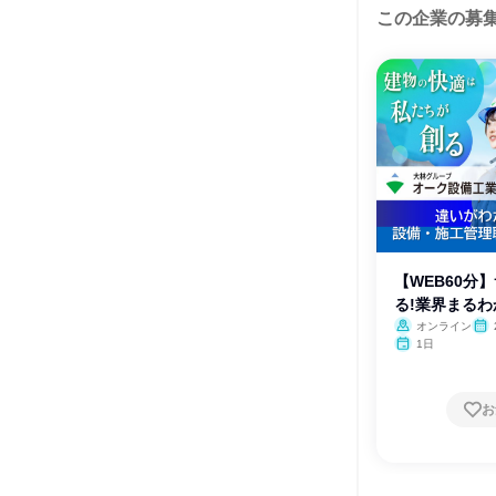
この企業の募
【WEB60分
る!業界まる
オンライン
1日
お