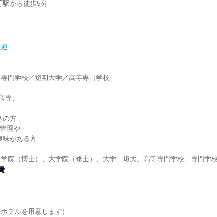
町駅から徒歩5分
歓迎
】
／専門学校／短期大学／高等専門学校
】
高専、
、
込の方
工管理や
興味がある方
）
大学院（博士）、大学院（修士）、大学、短大、高等専門学校、専門学
費
がホテルを用意します）