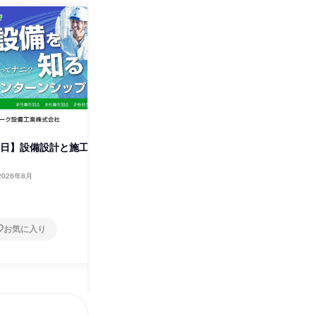
半日】設備設計と施工
【技術系】設備サブコンの仕事
【福岡市
を体験できる3日間
管理体験
2026年8月
東京都
2026年8月
福岡県
2日～4日
1日
お気に入り
お気に入り