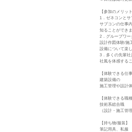
【参加のメリッ
1．ゼネコンとサ
サブコンの仕事
知ることができ
2．グループワー
設計作図体験/施
設備について楽
3．多くの先輩社
社風を体感する
【体験できる仕
建築設備の
施工管理や設計
【体験できる職
技術系総合職
（設計・施工管
【持ち物/服装】
筆記用具、私服