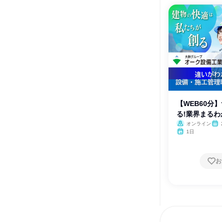
【WEB60分
る!業界まる
オンライン
1日
お