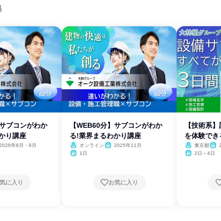
集
】サブコンがわか
【WEB60分】サブコンがわか
【技術系】
わかり講座
る!業界まるわかり講座
を体験でき
2026年8月・9月
オンライン
2025年11月
東京都
1日
2日～4日
気に入り
お気に入り