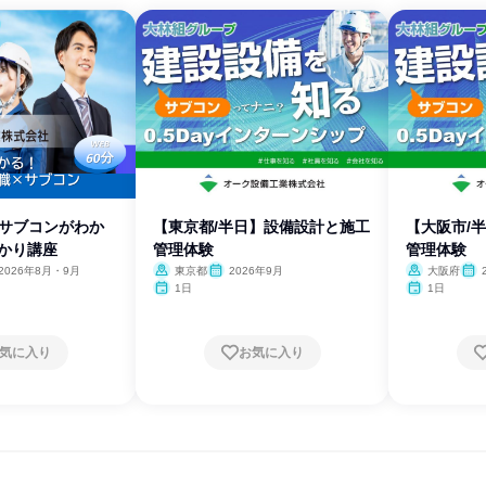
】サブコンがわか
【東京都/半日】設備設計と施工
【大阪市/
わかり講座
管理体験
管理体験
2026年8月・9月
東京都
2026年9月
大阪府
1日
1日
気に入り
お気に入り