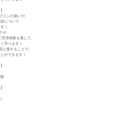
ト】
ブコンの違いや、
内容について
ます！
クや
工管理体験を通して、
しく学べます！
員と接することで、
ことができます！
事】
体験
種】
理）