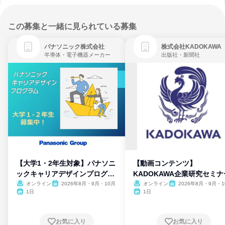
この募集と一緒に見られている募集
パナソニック株式会社
株式会社KADOKAWA
半導体・電子機器メーカー
出版社・新聞社
【大学1・2年生対象】パナソニ
【動画コンテンツ】
ックキャリアデザインプログラ
KADOKAWA企業研究セミナ
ム
オンライン
2026年8月・9月・10月
オンライン
2026年8月・9月・1
月・11月・12月
1日
1日
お気に入り
お気に入り