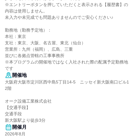
※エントリーボタンを押していただくと表示される【履歴書】の
内容は使用しません。
未入力や未完成でも問題ありませんのでご安心ください♪
勤務地（勤務予定地）：
本社：東京
支社：東京、大阪、名古屋、東北（仙台）
営業所：九州（福岡）、広島、三重
並びに各拠点管轄の工事事務所
※本プログラムの開催地ではなく入社された際の配属予定勤務地
です
開催地
大阪府大阪市淀川区西中島5丁目14-5 ニッセイ新大阪南口ビル1
2階
オーク設備工業株式会社
【交通手段】
交通手段
新大阪駅より徒歩3分
開催月
2026年8月