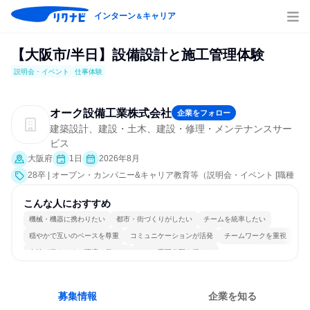
インターン
キャリア
＆
【大阪市/半日】設備設計と施工管理体験
説明会・イベント
仕事体験
オーク設備工業株式会社
企業をフォロー
建築設計、建設・土木、建設・修理・メンテナンスサー
ビス
大阪府
1日
2026年8月
28卒 | オープン・カンパニー&キャリア教育等（説明会・イベント [職種
研究、社員交流会、会社説明会、業界研究]、仕事体験）
こんな人におすすめ
機械・機器に携わりたい
都市・街づくりがしたい
チームを統率したい
穏やかで互いのペースを尊重
コミュニケーションが活発
チームワークを重視
女性が働きやすい環境で働ける
一つの専門分野を極める
若手が裁量を持てる環境
人とたくさん会話する
募集情報
企業を知る