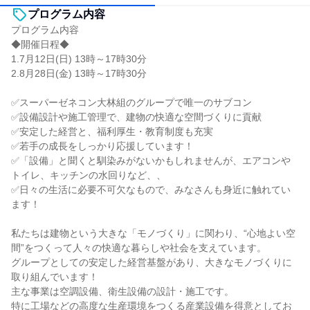
プログラム内容
プログラム内容
◆開催日程◆
1.7月12日(日) 13時～17時30分
2.8月28日(金) 13時～17時30分
✅スーパーゼネコン大林組のグループで唯一のサブコン
✅設備設計や施工管理で、建物の快適な空間づくりに貢献
✅安定した経営と、福利厚生・教育制度も充実
✅若手の成長をしっかり応援しています！
✅「設備」と聞くと馴染みがないかもしれませんが、エアコンや
トイレ、キッチンの水回りなど、、
✅日々の生活に必要不可欠なもので、みなさんも身近に触れてい
ます！
私たちは建物という大きな「モノづくり」に関わり、“心地よい空
間”をつくって人々の快適な暮らしや社会を支えています。
グループとしての安定した経営基盤があり、大きなモノづくりに
取り組んでいます！
主な事業は空調設備、衛生設備の設計・施工です。
特に工場などの高度な生産環境をつくる産業設備を得意としてお