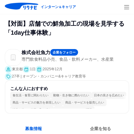
インターン
キャリア
＆
【対面】店舗での鮮魚加工の現場を見学する
「1day仕事体験」
株式会社魚力
企業をフォロー
専門飲食料品小売、食品・飲料メーカー、水産業
東京都
1日
2025年12月
27卒 | オープン・カンパニー&キャリア教育等
こんな人におすすめ
食生活・食育に関わりたい
動物・生き物に携わりたい
日本の良さを広めたい
商品・サービスの魅力を表現したい
商品・サービスを販売したい
情熱を持って仕事に取り組む
コミュニケーションが活発
長く同じ会社に居続けられる
一つの専門分野を極める
人とたくさん会話する
募集情報
企業を知る