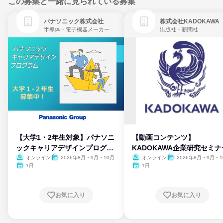
この募集と一緒に見られている募集
パナソニック株式会社
株式会社KADOKAWA
半導体・電子機器メーカー
出版社・新聞社
【大学1・2年生対象】パナソニ
【動画コンテンツ】
ックキャリアデザインプログラ
KADOKAWA企業研究セミナ
ム
オンライン
2026年8月・9月・10月
オンライン
2026年8月・9月・1
月・11月・12月
1日
1日
お気に入り
お気に入り