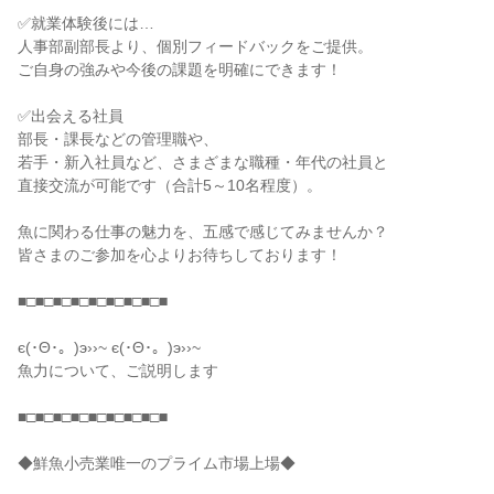
✅就業体験後には…
人事部副部長より、個別フィードバックをご提供。
ご自身の強みや今後の課題を明確にできます！
✅出会える社員
部長・課長などの管理職や、
若手・新入社員など、さまざまな職種・年代の社員と
直接交流が可能です（合計5～10名程度）。
魚に関わる仕事の魅力を、五感で感じてみませんか？
皆さまのご参加を心よりお待ちしております！
■□■□■□■□■□■□■□■□■
є(･Θ･。)э››~ є(･Θ･。)э››~
魚力について、ご説明します
■□■□■□■□■□■□■□■□■
◆鮮魚小売業唯一のプライム市場上場◆