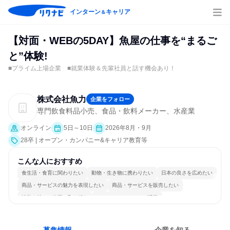
インターン
キャリア
＆
【対面・WEBの5DAY】魚屋の仕事を“まるご
と”体験!
■プライム上場企業 ■就業体験＆先輩社員と話す機会あり！
株式会社魚力
企業をフォロー
専門飲食料品小売、食品・飲料メーカー、水産業
オンライン
5日～10日
2026年8月・9月
28卒 | オープン・カンパニー&キャリア教育等
こんな人におすすめ
食生活・食育に関わりたい
動物・生き物に携わりたい
日本の良さを広めたい
商品・サービスの魅力を表現したい
商品・サービスを販売したい
情熱を持って仕事に取り組む
コミュニケーションが活発
長く同じ会社に居続けられる
一つの専門分野を極める
人とたくさん会話する