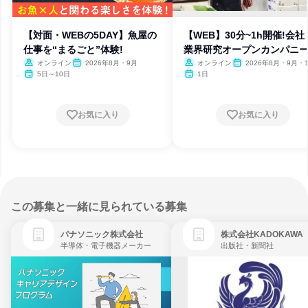
【対面・WEBの5DAY】魚屋の
【WEB】30分~1h開催!会社
仕事を“まるごと”体験!
業界研究オープンカンパニ
オンライン
2026年8月・9月
オンライン
2026年8月・9月・1
月・11月・12月
5日～10日
1日
お気に入り
お気に入り
この募集と一緒に見られている募集
パナソニック株式会社
株式会社KADOKAWA
半導体・電子機器メーカー
出版社・新聞社