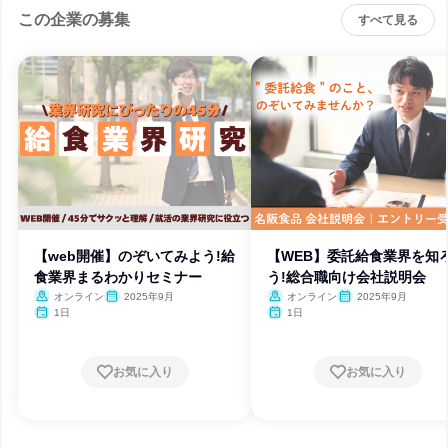
この企業の募集
すべて見る
【web開催】のぞいてみよう!給
【WEB】委託給食業界を知
食業界まるわかりセミナー
う!総合職向け会社説明会
オンライン
2025年9月
オンライン
2025年9月
1日
1日
お気に入り
お気に入り