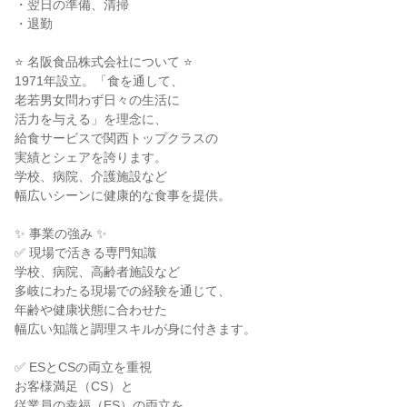
・翌日の準備、清掃
・退勤
⭐ 名阪食品株式会社について ⭐
1971年設立。「食を通して、
老若男女問わず日々の生活に
活力を与える」を理念に、
給食サービスで関西トップクラスの
実績とシェアを誇ります。
学校、病院、介護施設など
幅広いシーンに健康的な食事を提供。
✨ 事業の強み ✨
✅ 現場で活きる専門知識
学校、病院、高齢者施設など
多岐にわたる現場での経験を通じて、
年齢や健康状態に合わせた
幅広い知識と調理スキルが身に付きます。
✅ ESとCSの両立を重視
お客様満足（CS）と
従業員の幸福（ES）の両立を