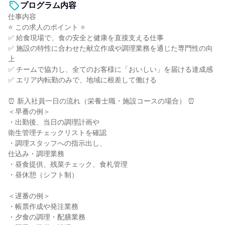
プログラム内容
仕事内容
⭐ この求人のポイント ⭐
✅ 給食現場で、食の安全と健康を直接支える仕事
✅ 施設の特性に合わせた献立作成や調理業務を通じた専門性の向
上
✅ チームで協力し、全てのお客様に「おいしい」を届ける達成感
✅ エリア内転勤のみで、地域に根差して働ける
⏰ 新入社員一日の流れ（栄養士職・施設コースの場合） ⏰
＜早番の例＞
・出勤後、当日の調理計画や
衛生管理チェックリストを確認
・調理スタッフへの指示出し、
仕込み・調理業務
・昼食提供、残菜チェック、食札管理
・昼休憩（シフト制）
＜遅番の例＞
・帳票作成や発注業務
・夕食の調理・配膳業務