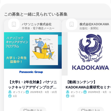
この募集と一緒に見られている募集
パナソニック株式会社
株式会社KADOKAWA
半導体・電子機器メーカー
出版社・新聞社
【大学1・2年生対象】パナソニ
【動画コンテンツ】
ックキャリアデザインプログラ
KADOKAWA企業研究セミナ
ム
オンライン
2026年8月・9月・10月
オンライン
2026年8月・9月・1
月・11月・12月
1日
1日
お気に入り
お気に入り