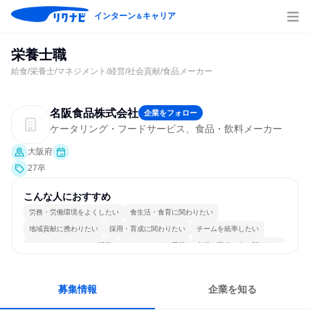
インターン
キャリア
＆
栄養士職
給食/栄養士/マネジメント/経営/社会貢献/食品メーカー
名阪食品株式会社
企業をフォロー
ケータリング・フードサービス、食品・飲料メーカー
大阪府
27卒
こんな人におすすめ
労務・労働環境をよくしたい
食生活・食育に関わりたい
地域貢献に携わりたい
採用・育成に関わりたい
チームを統率したい
コミュニケーションが活発
チームワークを重視
多様な職種の人と関われる
若手が裁量を持てる環境
人とたくさん会話する
募集情報
企業を知る