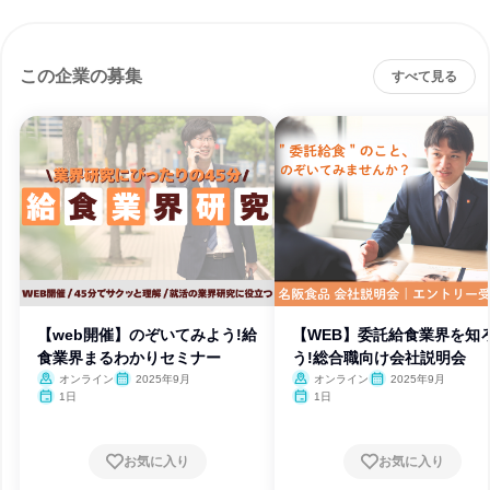
この企業の募集
すべて見る
【web開催】のぞいてみよう!給
【WEB】委託給食業界を知
食業界まるわかりセミナー
う!総合職向け会社説明会
オンライン
2025年9月
オンライン
2025年9月
1日
1日
お気に入り
お気に入り