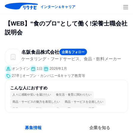
インターン
キャリア
＆
【WEB】“食のプロ”として働く!栄養士職会社
説明会
名阪食品株式会社
企業をフォロー
ケータリング・フードサービス、食品・飲料メーカー
オンライン
1日
2026年1月
27卒 | オープン・カンパニー&キャリア教育等
こんな人におすすめ
人々に感動や笑いを届けたい
食生活・食育に関わりたい
商品・サービスの魅力を表現したい
商品・サービスを企画したい
商品・サービスを製作したい
穏やかで互いのペースを尊重
チームワークを重視
女性が働きやすい環境で働ける
長く同じ会社に居続けられる
若手が裁量を持てる環境
募集情報
企業を知る