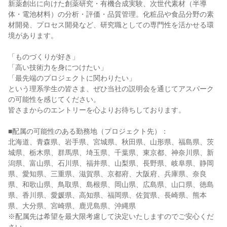
新薬創出に向けた創薬研究・有機合成実験、次世代素材（半導
体・電池材料）の分析・評価・品質管理。化粧品や食品分野の素
材開発、プロセス開発など、研究職としての専門性を活かせる環
境があります。
「ものづくりが好き」
「高い技術力を身につけたい」
「最先端のプロジェクトに関わりたい」
という理系学生の皆さま、ぜひ当社の説明会を通じてアスパーク
の可能性を感じてください。
皆さまからのエントリーを心よりお待ちしております。
■配属の可能性のある勤務地（プロジェクト先）：
北海道、青森県、岩手県、宮城県、秋田県、山形県、福島県、茨
城県、栃木県、群馬県、埼玉県、千葉県、東京都、神奈川県、新
潟県、富山県、石川県、福井県、山梨県、長野県、岐阜県、静岡
県、愛知県、三重県、滋賀県、京都府、大阪府、兵庫県、奈良
県、和歌山県、鳥取県、島根県、岡山県、広島県、山口県、徳島
県、香川県、愛媛県、高知県、福岡県、佐賀県、長崎県、熊本
県、大分県、宮崎県、鹿児島県、沖縄県
※配属先は希望を最大限考慮して決定いたしますのでご安心くだ