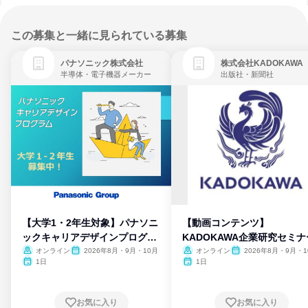
この募集と一緒に見られている募集
パナソニック株式会社
株式会社KADOKAWA
半導体・電子機器メーカー
出版社・新聞社
【大学1・2年生対象】パナソニ
【動画コンテンツ】
ックキャリアデザインプログラ
KADOKAWA企業研究セミナ
ム
オンライン
2026年8月・9月・10月
オンライン
2026年8月・9月・1
月・11月・12月
1日
1日
お気に入り
お気に入り