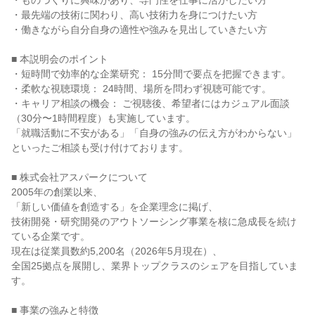
・ものづくりに興味があり、専門性を仕事に活かしたい方
・最先端の技術に関わり、高い技術力を身につけたい方
・働きながら自分自身の適性や強みを見出していきたい方
■ 本説明会のポイント
・短時間で効率的な企業研究： 15分間で要点を把握できます。
・柔軟な視聴環境： 24時間、場所を問わず視聴可能です。
・キャリア相談の機会： ご視聴後、希望者にはカジュアル面談
（30分〜1時間程度）も実施しています。
「就職活動に不安がある」「自身の強みの伝え方がわからない」
といったご相談も受け付けております。
■ 株式会社アスパークについて
2005年の創業以来、
「新しい価値を創造する」を企業理念に掲げ、
技術開発・研究開発のアウトソーシング事業を核に急成長を続け
ている企業です。
現在は従業員数約5,200名（2026年5月現在）、
全国25拠点を展開し、業界トップクラスのシェアを目指していま
す。
■ 事業の強みと特徴