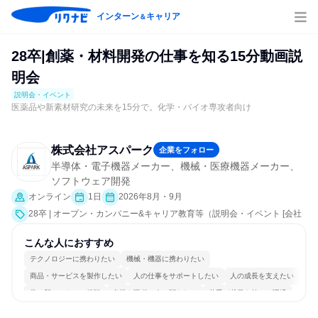
インターン
キャリア
＆
28卒|創薬・材料開発の仕事を知る15分動画説
明会
説明会・イベント
医薬品や新素材研究の未来を15分で。化学・バイオ専攻者向け
株式会社アスパーク
企業をフォロー
半導体・電子機器メーカー、機械・医療機器メーカー、
ソフトウェア開発
オンライン
1日
2026年8月・9月
28卒 | オープン・カンパニー&キャリア教育等（説明会・イベント [会社
説明会]）
こんな人におすすめ
テクノロジーに携わりたい
機械・機器に携わりたい
商品・サービスを製作したい
人の仕事をサポートしたい
人の成長を支えたい
常に新しいものに挑戦
多様な職種の人と関われる
若手が裁量を持てる環境
人とたくさん会話する
目標に追われず働ける