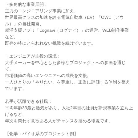
・多角的な事業展開：
主力のエンジニアリング事業に加え、
世界最高クラスの加速を誇る電気自動車（EV）「OWL（アウ
ル）」の自社開発、
就活支援アプリ「Lognavi（ログナビ）」の運営、WEB制作事業
など、
既存の枠にとらわれない挑戦を続けています。
・エンジニアが主役の環境：
大手メーカーを中心とした多様なプロジェクトへの参画を通じ
て、
市場価値の高いエンジニアへの成長を支援。
一人ひとりの「やりたい」を尊重し、正当に評価する体制を整え
ています。
若手が活躍できる社風：
平均年齢33歳と活気があり、入社2年目の社員が新規事業を立ち上
げるなど、
年次を問わず意欲ある人がチャンスを掴める環境です。
【化学・バイオ系のプロジェクト例】