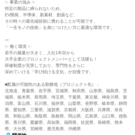
✨ 事業の強み ✨
特定の製品に縛られないため、
EV開発、半導体、新素材、創薬など、
その時々の最先端技術に携わることが可能です。
「一生モノの技術」を身につけたい方に最適な環境です。
ー
✨ 働く環境 ✨
若手の裁量が大きく、入社1年目から
大手企業のプロジェクトメンバーとして活躍も！
研修制度が充実しており、専門性をさらに
深めていける「学び続ける文化」が自慢です。
■配属の可能性のある勤務地（プロジェクト先）：
北海道、青森県、岩手県、宮城県、秋田県、山形県、福島県、茨
城県、栃木県、群馬県、埼玉県、千葉県、東京都、神奈川県、新
潟県、富山県、石川県、福井県、山梨県、長野県、岐阜県、静岡
県、愛知県、三重県、滋賀県、京都府、大阪府、兵庫県、奈良
県、和歌山県、鳥取県、島根県、岡山県、広島県、山口県、徳島
県、香川県、愛媛県、高知県、福岡県、佐賀県、長崎県、熊本
県、大分県、宮崎県、鹿児島県、沖縄県