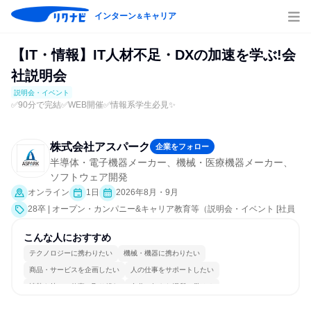
インターン
キャリア
＆
【IT・情報】IT人材不足・DXの加速を学ぶ!会
社説明会
説明会・イベント
✅️90分で完結✅️WEB開催✅️情報系学生必見✨️
株式会社アスパーク
企業をフォロー
半導体・電子機器メーカー、機械・医療機器メーカー、
ソフトウェア開発
オンライン
1日
2026年8月・9月
28卒 | オープン・カンパニー&キャリア教育等（説明会・イベント [社員
交流会、就活サポート]）
こんな人におすすめ
テクノロジーに携わりたい
機械・機器に携わりたい
商品・サービスを企画したい
人の仕事をサポートしたい
情熱を持って仕事に取り組む
自分の好きな場所で働ける
多様な職種の人と関われる
若手が裁量を持てる環境
人とたくさん会話する