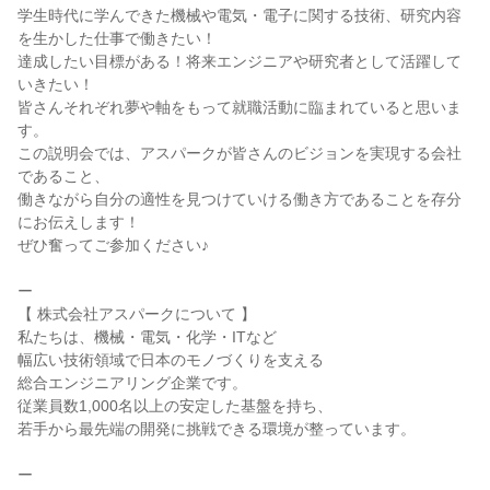
学生時代に学んできた機械や電気・電子に関する技術、研究内容
を生かした仕事で働きたい！
達成したい目標がある！将来エンジニアや研究者として活躍して
いきたい！
皆さんそれぞれ夢や軸をもって就職活動に臨まれていると思いま
す。
この説明会では、アスパークが皆さんのビジョンを実現する会社
であること、
働きながら自分の適性を見つけていける働き方であることを存分
にお伝えします！
ぜひ奮ってご参加ください♪
ー
【 株式会社アスパークについて 】
私たちは、機械・電気・化学・ITなど
幅広い技術領域で日本のモノづくりを支える
総合エンジニアリング企業です。
従業員数1,000名以上の安定した基盤を持ち、
若手から最先端の開発に挑戦できる環境が整っています。
ー