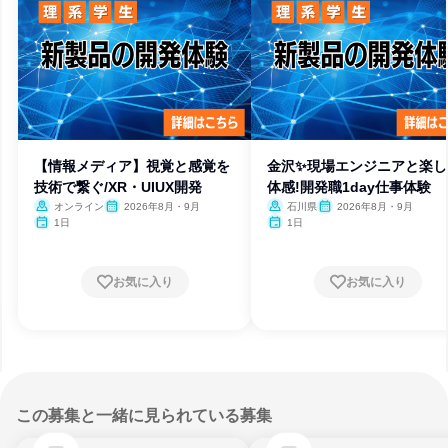
【情報メディア】視覚と感覚を
金沢✨️現場エンジニアと楽
技術で繋ぐ/XR・UIUX開発
体感!開発職1day仕事体験
オンライン
2026年8月・9月
石川県
2026年8月・9月
1日
1日
お気に入り
お気に入り
この募集と一緒に見られている募集