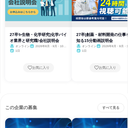
27卒✨️生物・化学研究|化学バイ
27卒|創薬・材料開発の仕事
オ業界と研究職!会社説明会
知る15分動画説明会
オンライン
2026年8月・9月・10
オンライン
2026年8月・9月・1
月・11月・12月
月・11月・12月
1日
1日
お気に入り
お気に入り
この企業の募集
すべて見る