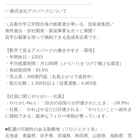
┈┈┈┈┈┈┈┈┈┈┈┈┈┈┈┈┈┈┈┈
✅️ 株式会社アスパークについて
┈┈┈┈┈┈┈┈┈┈┈┈┈┈┈┈┈┈┈┈
＼京都大学工学部出身の創業者が率いる、技術者集団／
海外進出・自社開発・新規事業を次々と展開！
若手が裁量を持って挑戦できる急成長企業です。
【数字で見るアスパークの働きやすさ・環境】
・年間休日：120日
・平均残業時間：月11時間（メリハリをつけて働ける環境）
・有給取得率：83.5%
・売上高：200億円超（右肩上がりで成長中）
・取引社数：1,350社以上 / 従業員数：4,903名
【社員に聞くやりがい・社風】
・やりがいNo.1：「自分の頑張りが評価されたとき」（38.9%）
・社風：「やればやるだけ評価される」「やりたいことへ前向き
に挑戦できる」親身なフォロー体制が整っています。
■配属の可能性のある勤務地（プロジェクト先）：
北海道、青森県、岩手県、宮城県、秋田県、山形県、福島県、茨