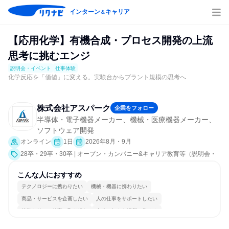
インターン
キャリア
＆
【応用化学】有機合成・プロセス開発の上流
思考に挑むエンジ
説明会・イベント
仕事体験
化学反応を「価値」に変える。実験台からプラント規模の思考へ
株式会社アスパーク
企業をフォロー
半導体・電子機器メーカー、機械・医療機器メーカー、
ソフトウェア開発
オンライン
1日
2026年8月・9月
28卒・29卒・30卒 | オープン・カンパニー&キャリア教育等（説明会・
イベント [職種研究、課題解決プログラム、社員交流会、就活サポー
ト]、仕事体験）
こんな人におすすめ
テクノロジーに携わりたい
機械・機器に携わりたい
商品・サービスを企画したい
人の仕事をサポートしたい
情熱を持って仕事に取り組む
自分の好きな場所で働ける
多様な職種の人と関われる
若手が裁量を持てる環境
人とたくさん会話する