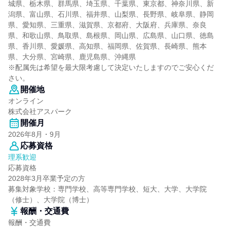
城県、栃木県、群馬県、埼玉県、千葉県、東京都、神奈川県、新
潟県、富山県、石川県、福井県、山梨県、長野県、岐阜県、静岡
県、愛知県、三重県、滋賀県、京都府、大阪府、兵庫県、奈良
県、和歌山県、鳥取県、島根県、岡山県、広島県、山口県、徳島
県、香川県、愛媛県、高知県、福岡県、佐賀県、長崎県、熊本
県、大分県、宮崎県、鹿児島県、沖縄県
※配属先は希望を最大限考慮して決定いたしますのでご安心くだ
さい。
開催地
オンライン
株式会社アスパーク
開催月
2026年8月・9月
応募資格
理系歓迎
応募資格
2028年3月卒業予定の方
募集対象学校：専門学校、高等専門学校、短大、大学、大学院
（修士）、大学院（博士）
報酬・交通費
報酬・交通費