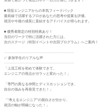
実務で差がつく発想力やチーム力が身につきます！
■ 現役エンジニアからの本気フィードバック
最前線で活躍するプロがあなたの思考や提案を評価。
就活や今後の成長に直結するアドバイスが得られます。
■ 優秀者限定の特別特典あり！
当日のワークで特に活躍された方には、
次のステージ（特別イベントや次回プログラム）へご案内！
┈┈┈┈┈┈┈┈┈┈┈┈┈┈┈┈┈┈┈┈
✅️ 参加学生のリアルな声
┈┈┈┈┈┈┈┈┈┈┈┈┈┈┈┈┈┈┈┈
「上流工程を初めて体験できて、
エンジニアの視点がガラッと変わった！」
「専門の異なる仲間とディスカッションでき、
自分の強みを再発見できた！」
「“考えるエンジニア”の面白さが分かり、
就活の軸が明確になった！」