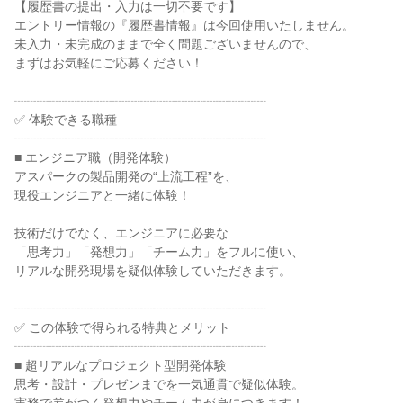
【履歴書の提出・入力は一切不要です】
エントリー情報の『履歴書情報』は今回使用いたしません。
未入力・未完成のままで全く問題ございませんので、
まずはお気軽にご応募ください！
┈┈┈┈┈┈┈┈┈┈┈┈┈┈┈┈┈┈┈┈
✅️ 体験できる職種
┈┈┈┈┈┈┈┈┈┈┈┈┈┈┈┈┈┈┈┈
■ エンジニア職（開発体験）
アスパークの製品開発の“上流工程”を、
現役エンジニアと一緒に体験！
技術だけでなく、エンジニアに必要な
「思考力」「発想力」「チーム力」をフルに使い、
リアルな開発現場を疑似体験していただきます。
┈┈┈┈┈┈┈┈┈┈┈┈┈┈┈┈┈┈┈┈
✅️ この体験で得られる特典とメリット
┈┈┈┈┈┈┈┈┈┈┈┈┈┈┈┈┈┈┈┈
■ 超リアルなプロジェクト型開発体験
思考・設計・プレゼンまでを一気通貫で疑似体験。