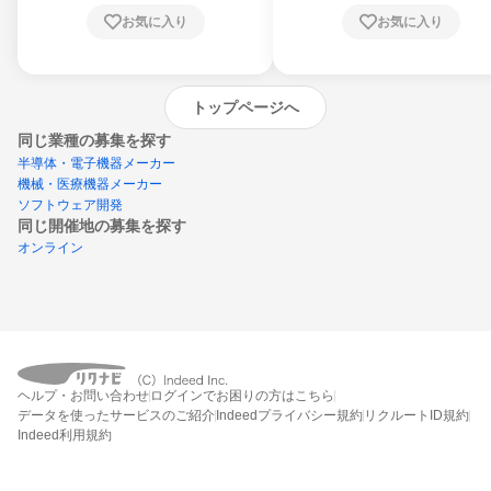
お気に入り
お気に入り
トップページへ
同じ業種の募集を探す
半導体・電子機器メーカー
機械・医療機器メーカー
ソフトウェア開発
同じ開催地の募集を探す
オンライン
エントリーするとプログラムの詳細案内を
ヘルプ・お問い合わせ
ログインでお困りの方はこちら
受け取れるようになります
データを使ったサービスのご紹介
Indeedプライバシー規約
リクルートID規約
Indeed利用規約
締切：2026年8月31日
エントリー画面へ