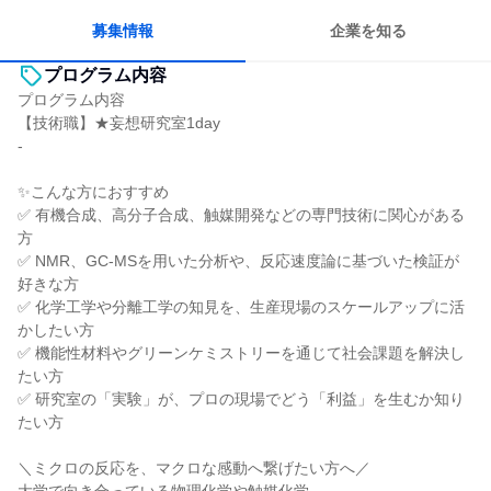
目標に追われず働ける
募集情報
企業を知る
プログラム内容
プログラム内容
【技術職】★妄想研究室1day
-
✨こんな方におすすめ
✅ 有機合成、高分子合成、触媒開発などの専門技術に関心がある
方
✅ NMR、GC-MSを用いた分析や、反応速度論に基づいた検証が
好きな方
✅ 化学工学や分離工学の知見を、生産現場のスケールアップに活
かしたい方
✅ 機能性材料やグリーンケミストリーを通じて社会課題を解決し
たい方
✅ 研究室の「実験」が、プロの現場でどう「利益」を生むか知り
たい方
＼ミクロの反応を、マクロな感動へ繋げたい方へ／