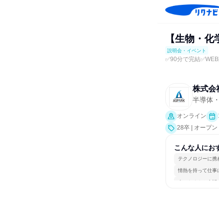
【生物・化
説明会・イベント
✅️90分で完結✅️WE
株式会
半導体
オンライン
28卒 | オー
こんな人にお
テクノロジーに携
情熱を持って仕事
人とたくさん会話