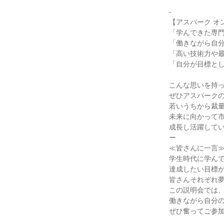
-
【アスパーク オ
「学んできた専
「働きながら自
「高い技術力や
「自分が目標と
こんな思いを持
ぜひアスパーク
若いうちから裁
未来に向かって
成長し活躍して
ー
≪皆さんに一言
学生時代に学ん
達成したい目標
皆さんそれぞれ
この説明会では
働きながら自分
ぜひ奮ってご参加