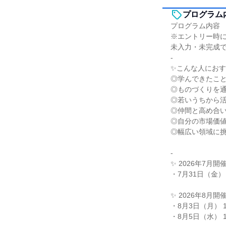
プログラム
プログラム内容
※エントリー時
未入力・未完成
-
✨️こんな人におす
◎学んできたこ
◎ものづくりを
◎若いうちから
◎仲間と高め合
◎自分の市場価
◎幅広い領域に挑
-
✨️ 2026年7月開
・7月31日（金） 
✨️ 2026年8月開
・8月3日（月） 1
・8月5日（水） 1