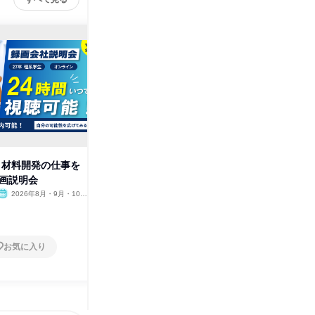
薬・材料開発の仕事を
27卒✨️IT・情報エンジニア|DX
27卒|
動画説明会
の加速を学ぶ!会社説明会
事理解セ
2026年8月・9月・10
オンライン
2026年8月・9月・10
オンラ
月・11月・12月
月・11月・12月
1日
1日
お気に入り
お気に入り