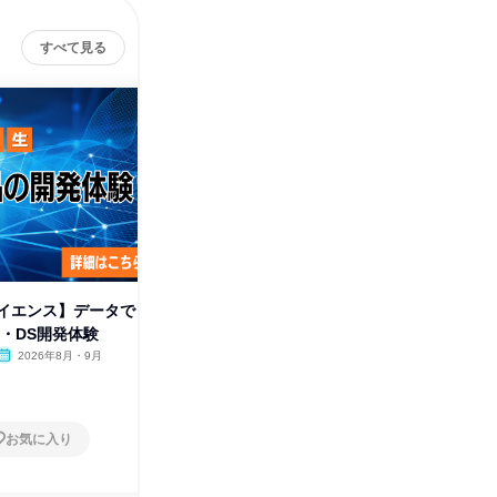
すべて見る
イエンス】データで
大阪✨️ハッカソン型の課題解決
【情報メ
I・DS開発体験
プログラム(技術職)
技術で繋ぐ
2026年8月・9月
大阪府
2026年8月・9月
オンラ
1日
1日
お気に入り
お気に入り