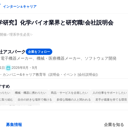
インターン
キャリア
＆
学研究】化学バイオ業界と研究職!会社説明会
B開催✅️理系学生必見✨️
社アスパーク
企業をフォロー
・電子機器メーカー、機械・医療機器メーカー、ソフトウェア開発
1日
2026年8月・9月
プン・カンパニー&キャリア教育等（説明会・イベント [会社説明会]）
すすめ
わりたい
機械・機器に携わりたい
商品・サービスを企画したい
人の仕事をサポートしたい
に取り組む
自分の好きな場所で働ける
多様な職種の人と関われる
若手が裁量を持てる環境
する
目標に追われず働ける
募集情報
企業を知る