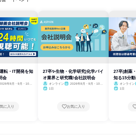
動運転・IT開発を知
27卒✨️生物・化学研究|化学バイ
27卒|創
明会
オ業界と研究職!会社説明会
知る15分
2026年8月・9月・10
オンライン
2026年8月・9月・10
オンライン
11月・12月
月・11月・12月
1日
1日
気に入り
お気に入り