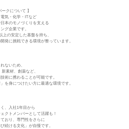
パークについて 】
電気・化学・ITなど
で日本のモノづくりを支える
リング企業です。
0名以上の安定した基盤を持ち、
の開発に挑戦できる環境が整っています。
られないため、
、新素材、創薬など、
端技術に携わることが可能です。
術」を身につけたい方に最適な環境です。
く、入社1年目から
ジェクトメンバーとして活躍も！
しており、専門性をさらに
学び続ける文化」が自慢です。