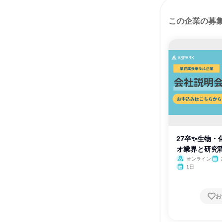
この企業の募
27卒✨️生物
オ業界と研究
オンライン
月・
1日
お