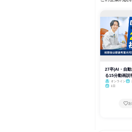
27卒|AI・自
る15分動画説
オンライン
月・
1日
お