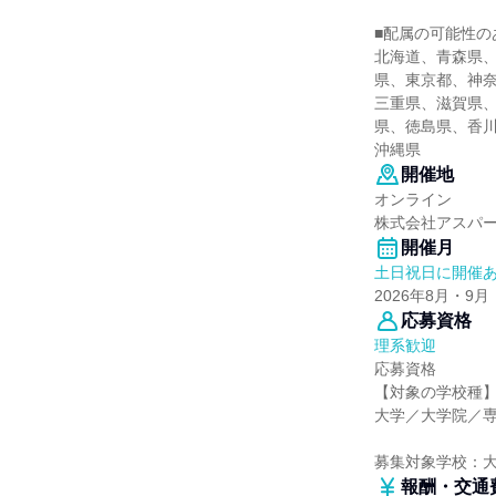
■配属の可能性の
北海道、青森県
県、東京都、神
三重県、滋賀県
県、徳島県、香
沖縄県
開催地
オンライン
株式会社アスパ
開催月
土日祝日に開催
2026年8月・9月
応募資格
理系歓迎
応募資格
【対象の学校種
大学／大学院／
募集対象学校：
報酬・交通