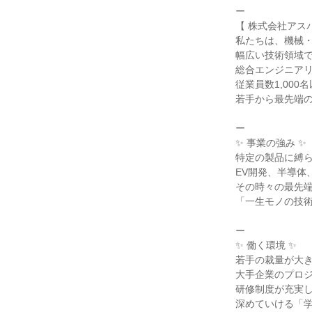
ー
【 株式会社アス
私たちは、機械・
幅広い技術領域
総合エンジニア
従業員数1,00
若手から最先端
ー
✨ 事業の強み ✨
特定の製品に縛
EV開発、半導体
その時々の最先
「一生モノの技
ー
✨ 働く環境 ✨
若手の裁量が大き
大手企業のプロ
研修制度が充実
深めていける「