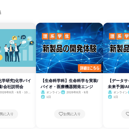
集
・化学研究|化学バイ
【生命科学科】生命科学を実装/
【データサ
職!会社説明会
バイオ・医療機器開発エンジ
未来予測/A
2026年8月・9月・10
オンライン
2026年8月・9月
オンライン
11月・12月
1日
1日
気に入り
お気に入り