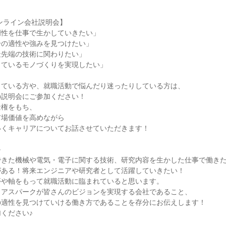
ンライン会社説明会】
門性を仕事で生かしていきたい」
分の適性や強みを見つけたい」
最先端の技術に関わりたい」
しているモノづくりを実現したい」
っている方や、就職活動で悩んだり迷ったりしている方は、
の説明会にご参加ください！
量権をもち、
市場価値を高めながら
いくキャリアについてお話させていただきます！
≫
できた機械や電気・電子に関する技術、研究内容を生かした仕事で働き
がある！将来エンジニアや研究者として活躍していきたい！
夢や軸をもって就職活動に臨まれていると思います。
、アスパークが皆さんのビジョンを実現する会社であること、
の適性を見つけていける働き方であることを存分にお伝えします！
ください♪