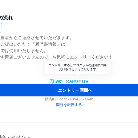
の流れ
順）
れ
担当者からご連絡させていただきます。
にご提出いただく『履歴書情報』は、
ーでは使用いたしません。
でも問題ございませんので、お気軽にエントリーください！
エントリーするとプログラムの詳細案内を
受け取れるようになります
締切：2026年8月31日
エントリー画面へ
原稿ID：
cc7b74854262e64b
問題を報告する
明会・イベント