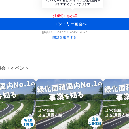
エントリーするとプログラムの詳細案内を
受け取れるようになります
締切：あと6日
エントリー画面へ
原稿ID：
0badc587de93767d
問題を報告する
明会・イベント