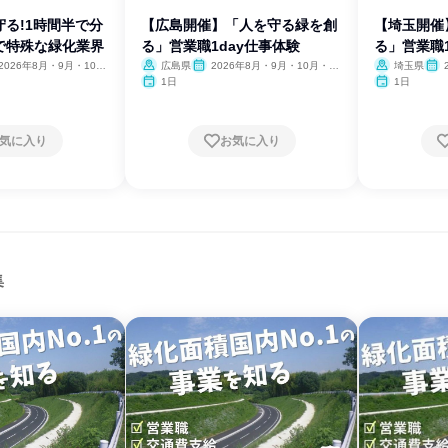
る!1時間半で分
【広島開催】「人を守る緑を創
【埼玉開催
で特殊な緑化業界
る」営業職1day仕事体験
る」営業職1
2026年8月・9月・10
広島県
2026年8月・9月・10月・11
埼玉県
11月
月
月
1日
1日
気に入り
お気に入り
集