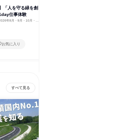
】「人を守る緑を創
【鹿児島開催】「人を守る緑を
【福岡開
day仕事体験
創る」営業職1day仕事体験
る」営業
2026年8月・9月・10月・11
鹿児島県
2026年8月・9月・10月・
福岡県
11月
1日
1日
お気に入り
お気に入り
すべて見る