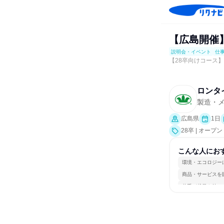
【広島開催
説明会・イベント
仕
【28卒向けコース
ロンタ
製造・
広島県
1日
28卒 | オ
業界研究]、仕
こんな人にお
環境・エコロジー
商品・サービスを
若手が裁量を持て