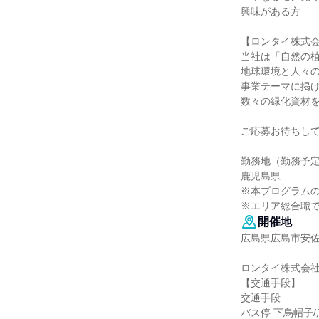
興味がある方
【ロンタイ株式
当社は「自然の
地球環境と人々
事業テーマに掲
数々の緑化資材
ご応募お待ちし
勤務地（勤務予
鹿児島県
※本プログラム
※エリア総合職
開催地
広島県広島市安佐北
ロンタイ株式会
【交通手段】
交通手段
バス停 下烏帽子