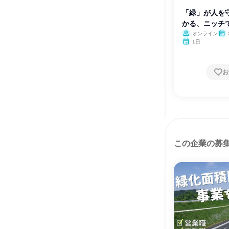
「緑」が人を守
かる、ニッチ
オンライン
月・
1日
お
この企業の募