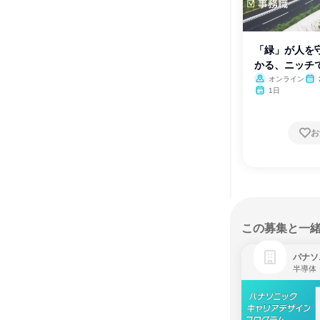
「緑」が人を守
かる、ニッチ
オンライン
月・
1日
お
この募集と一
パナソ
半導体