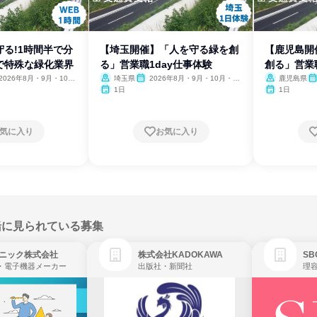
る!1時間半で分
【埼玉開催】「人を守る緑を創
【鹿児島開
で特殊な緑化業界
る」営業職1day仕事体験
創る」営業
2026年8月・9月・10
埼玉県
2026年8月・9月・10月・11
鹿児島県
11月
月
1
1日
1日
気に入り
お気に入り
緒に見られている募集
ニック株式会社
株式会社KADOKAWA
・電子機器メーカー
出版社・新聞社