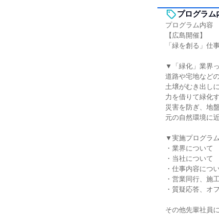
プログラム
プログラム内容
【広島開催】
「緑を創る」仕
▼「緑化」業界
道路や宅地など
土壌がむき出し
力を借りて緑化
災害を防ぎ、地
元の自然環境に
▼実施プログラ
・業界について
・当社について
・仕事内容につ
・営業同行、施
・質疑応答、オフ
その他先輩社員