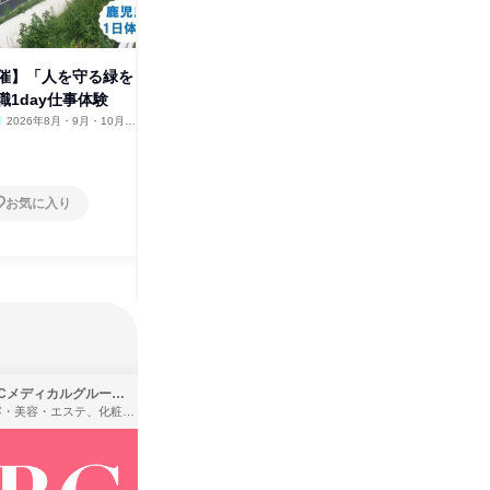
催】「人を守る緑を
【札幌開催】「人を守る緑を創
【広島開
職1day仕事体験
る」営業職1day仕事体験
る」営業
2026年8月・9月・10月・
北海道
2026年8月・9月・10月・11
広島県
1月
月
1日
1日
お気に入り
お気に入り
SBCメディカルグループ株式会社
株式会社バンダイ
理容・美容・エステ、化粧品・理美容用品小売、医療・病院
アパレル・繊維・スポーツメーカー、製造・メーカー、ゲーム制作・販売