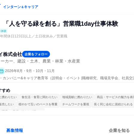
インターン
キャリア
＆
】「人を守る緑を創る」営業職1day仕事体験
事体験
】年間休日123日以上／土日祝休み／営業職
イ株式会社
企業をフォロー
メーカー、建設・土木、農業・林業・水産業
2026年8月・9月・10月・11月
ープン・カンパニー&キャリア教育等（説明会・イベント [職種研究、職場見学会、社員
事体験）
すすめ
に携わりたい
食生活・食育に関わりたい
地域貢献に携わりたい
商品・サービスの魅力を表
販売したい
穏やかで互いのペースを尊重
チームワークを重視
長く同じ会社に居続けられる
る環境
目標に追われず働ける
募集情報
企業を知る