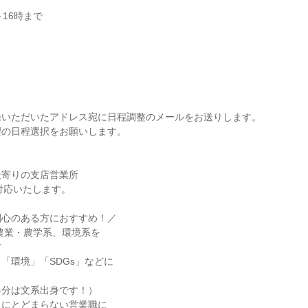
～16時まで
録いただいたアドレス宛に日程調整のメールをお送りします。
望の日程選択をお願いします。
最寄りの支店営業所
対応いたします。
関心のある方におすすめ！／
農業・農学系、環境系を
方
「環境」「SDGs」などに
半分は文系出身です！）
りにとどまらない営業職に