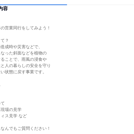
内容
事の営業同行をしてみよう！
って？
の造成時や災害などで、
になった斜面などを植物の
することで、雨風の浸食や
盤と人の暮らしの安全を守り
近い状態に戻す事業です。
ム
いて
工現場の見学
ィス見学 など
になんでもご質問ください！