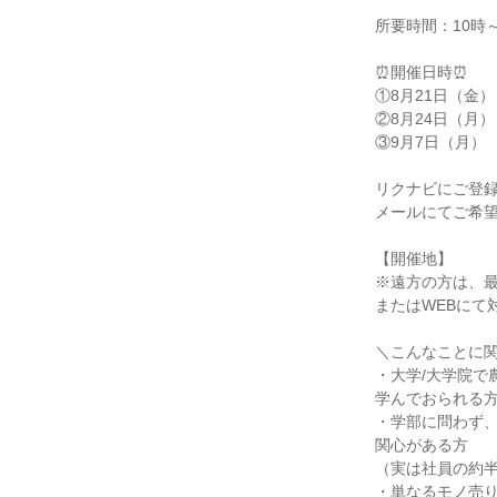
所要時間：10時
⏰開催日時⏰
①8月21日（金）
②8月24日（月）
③9月7日（月）
リクナビにご登
メールにてご希
【開催地】
※遠方の方は、
またはWEBにて
＼こんなことに
・大学/大学院で
学んでおられる
・学部に問わず、
関心がある方
（実は社員の約
・単なるモノ売