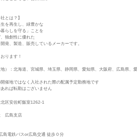
会社とは？】
植生を再生し、緑豊かな
の暮らしを守る」ことを
げ、独創性に優れた
を開発、製造、販売しているメーカーです。
ております！
定地）：北海道、宮城県、埼玉県、静岡県、愛知県、大阪府、広島県、
の開催地ではなく入社された際の配属予定勤務地です
であれば転勤はございません
区安佐町飯室1262-1
社 広島支店
/広島電鉄バスor広島交通 徒歩０分