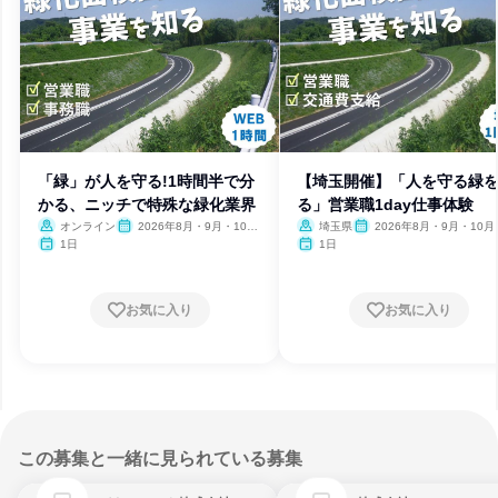
「緑」が人を守る!1時間半で分
【埼玉開催】「人を守る緑
かる、ニッチで特殊な緑化業界
る」営業職1day仕事体験
オンライン
2026年8月・9月・10
埼玉県
2026年8月・9月・10月
月・11月
月
1日
1日
お気に入り
お気に入り
この募集と一緒に見られている募集