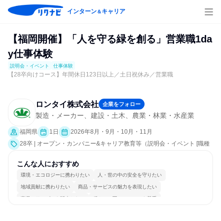
インターン
キャリア
＆
【福岡開催】「人を守る緑を創る」営業職1da
y仕事体験
説明会・イベント
仕事体験
【28卒向けコース】年間休日123日以上／土日祝休み／営業職
ロンタイ株式会社
企業をフォロー
製造・メーカー、建設・土木、農業・林業・水産業
福岡県
1日
2026年8月・9月・10月・11月
28卒 | オープン・カンパニー&キャリア教育等（説明会・イベント [職種
研究、職場見学会、社員交流会、会社説明会、業界研究]、仕事体験）
こんな人におすすめ
環境・エコロジーに携わりたい
人・世の中の安全を守りたい
地域貢献に携わりたい
商品・サービスの魅力を表現したい
商品・サービスを販売したい
穏やかで互いのペースを尊重
チームワークを重視
長く同じ会社に居続けられる
若手が裁量を持てる環境