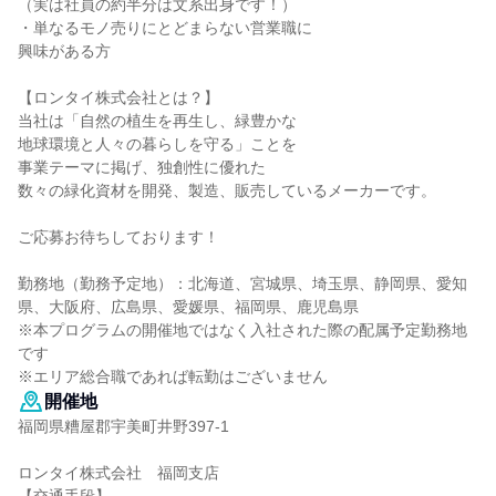
（実は社員の約半分は文系出身です！）
・単なるモノ売りにとどまらない営業職に
興味がある方
【ロンタイ株式会社とは？】
当社は「自然の植生を再生し、緑豊かな
地球環境と人々の暮らしを守る」ことを
事業テーマに掲げ、独創性に優れた
数々の緑化資材を開発、製造、販売しているメーカーです。
ご応募お待ちしております！
勤務地（勤務予定地）：北海道、宮城県、埼玉県、静岡県、愛知
県、大阪府、広島県、愛媛県、福岡県、鹿児島県
※本プログラムの開催地ではなく入社された際の配属予定勤務地
です
※エリア総合職であれば転勤はございません
開催地
福岡県糟屋郡宇美町井野397-1
ロンタイ株式会社 福岡支店