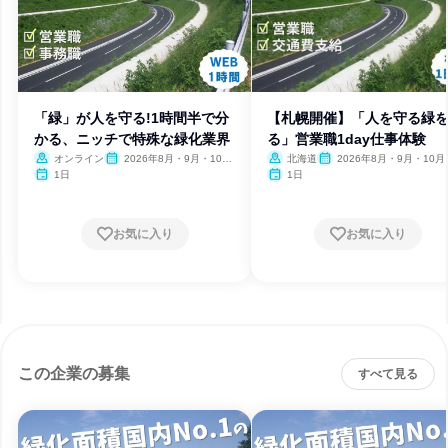
「緑」が人を守る!1時間半で分
【札幌開催】「人を守る緑
かる、ニッチで特殊な緑化業界
る」営業職1day仕事体験
オンライン
2026年8月・9月・10
北海道
2026年8月・9月・10月
月・11月
月
1日
1日
お気に入り
お気に入り
この企業の募集
すべて見る