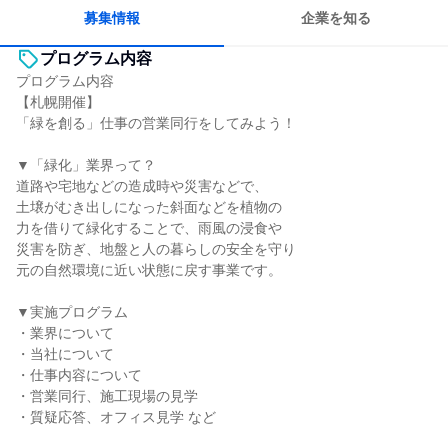
目標に追われず働ける
募集情報
企業を知る
プログラム内容
プログラム内容
【札幌開催】
「緑を創る」仕事の営業同行をしてみよう！
▼「緑化」業界って？
道路や宅地などの造成時や災害などで、
土壌がむき出しになった斜面などを植物の
力を借りて緑化することで、雨風の浸食や
災害を防ぎ、地盤と人の暮らしの安全を守り
元の自然環境に近い状態に戻す事業です。
▼実施プログラム
・業界について
・当社について
・仕事内容について
・営業同行、施工現場の見学
・質疑応答、オフィス見学 など