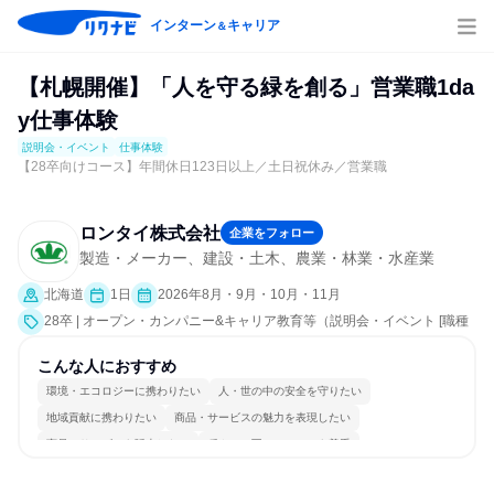
インターン
キャリア
＆
【札幌開催】「人を守る緑を創る」営業職1da
y仕事体験
説明会・イベント
仕事体験
【28卒向けコース】年間休日123日以上／土日祝休み／営業職
ロンタイ株式会社
企業をフォロー
製造・メーカー、建設・土木、農業・林業・水産業
北海道
1日
2026年8月・9月・10月・11月
28卒 | オープン・カンパニー&キャリア教育等（説明会・イベント [職種
研究、職場見学会、社員交流会、会社説明会、業界研究]、仕事体験）
こんな人におすすめ
環境・エコロジーに携わりたい
人・世の中の安全を守りたい
地域貢献に携わりたい
商品・サービスの魅力を表現したい
商品・サービスを販売したい
穏やかで互いのペースを尊重
チームワークを重視
長く同じ会社に居続けられる
若手が裁量を持てる環境