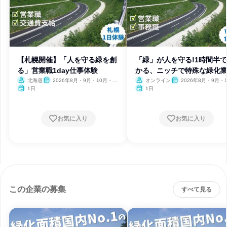
【札幌開催】「人を守る緑を創
「緑」が人を守る!1時間半
る」営業職1day仕事体験
かる、ニッチで特殊な緑化
北海道
2026年8月・9月・10月・11
オンライン
2026年8月・9月・1
月
月・11月
1日
1日
お気に入り
お気に入り
この企業の募集
すべて見る