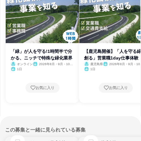
「緑」が人を守る!1時間半で分
【鹿児島開催】「人を守る
かる、ニッチで特殊な緑化業界
創る」営業職1day仕事体験
オンライン
2026年8月・9月・10
鹿児島県
2026年8月・9月・1
月・11月
11月
1日
1日
お気に入り
お気に入り
この募集と一緒に見られている募集