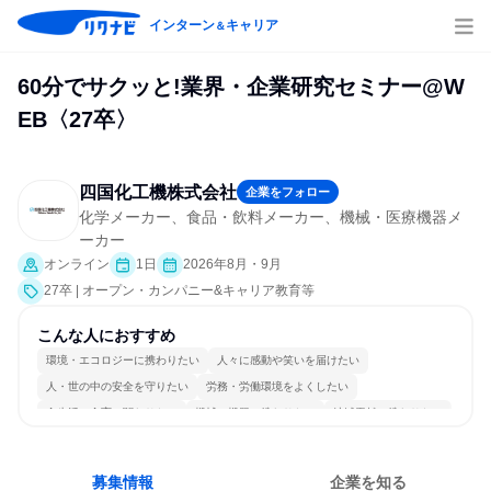
インターン
キャリア
＆
60分でサクッと!業界・企業研究セミナー@W
EB〈27卒〉
四国化工機株式会社
企業をフォロー
化学メーカー、食品・飲料メーカー、機械・医療機器メ
ーカー
オンライン
1日
2026年8月・9月
27卒 | オープン・カンパニー&キャリア教育等
こんな人におすすめ
環境・エコロジーに携わりたい
人々に感動や笑いを届けたい
人・世の中の安全を守りたい
労務・労働環境をよくしたい
食生活・食育に関わりたい
機械・機器に携わりたい
地域貢献に携わりたい
日本の良さを広めたい
商品・サービスを製作したい
長く同じ会社に居続けられる
募集情報
企業を知る