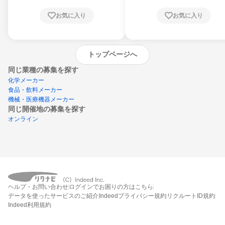
お気に入り
お気に入り
トップページへ
同じ業種の募集を探す
化学メーカー
食品・飲料メーカー
機械・医療機器メーカー
同じ開催地の募集を探す
オンライン
エントリーするとプログラムの詳細案内を
ヘルプ・お問い合わせ
ログインでお困りの方はこちら
受け取れるようになります
データを使ったサービスのご紹介
Indeedプライバシー規約
リクルートID規約
Indeed利用規約
締切：2026年9月30日
エントリー画面へ