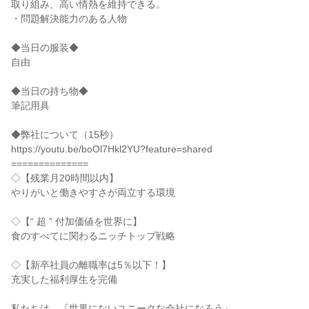
取り組み、高い情熱を維持できる。
・問題解決能力のある人物
◆当日の服装◆
自由
◆当日の持ち物◆
筆記用具
◆弊社について（15秒）
https://youtu.be/boOl7Hkl2YU?feature=shared
==============
◇【残業月20時間以内】
やりがいと働きやすさが両立する環境
◇【“ 超 ” 付加価値を世界に】
食のすべてに関わるニッチトップ戦略
◇【新卒社員の離職率は5％以下！】
充実した福利厚生を完備
私たちは、『世界にないユニークな会社になろう』