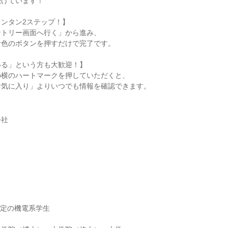
続けています！
ンタン2ステップ！】
ントリー画面へ行く」から進み、
青色のボタンを押すだけで完了です。
いる」という方も大歓迎！】
の横のハートマークを押していただくと、
お気に入り」よりいつでも情報を確認できます。
会社
】
】
業予定の機電系学生