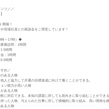
テンツ／／
容】
ント開催！
員や現場社員との座談会をご用意しています！
3時～17時）◆
業務説明：1時間
1.5時間
会：1時間
0.5時間
すすめ／
心のある人物
、他人と協力して共通の目標達成に向けて働くことができる。
ション能力が高い人物
力がある人物
柔軟に対応できる。未知の課題に対しても前向きに取り組むことができ
を持った人物、与えられた仕事に対して積極的に取り組み、高い情熱を
のある人物