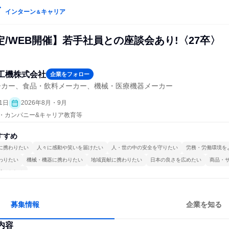
インターン
キャリア
＆
/WEB開催】若手社員との座談会あり!〈27卒〉
工機株式会社
企業をフォロー
ーカー、食品・飲料メーカー、機械・医療機器メーカー
1日
2026年8月・9月
プン・カンパニー&キャリア教育等
すすめ
に携わりたい
人々に感動や笑いを届けたい
人・世の中の安全を守りたい
労務・労働環境を
わりたい
機械・機器に携わりたい
地域貢献に携わりたい
日本の良さを広めたい
商品・
続けられる
募集情報
企業を知る
内容