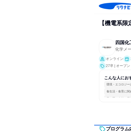
【機電系限定
四国化
化学メ
オンライン
27卒 | オー
こんな人にお
環境・エコロジー
食生活・食育に関
長く同じ会社に居
プログラム