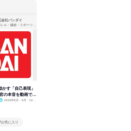
式会社バンダイ
株式会社住まいず
アパレル・繊維・スポーツメーカー、製造・メーカー、ゲーム制作・販売
製造・メーカー、建築設計
動かす「自己表現」
先着順・選考なし|注文住宅の総
タカラト
考官の本音を動画で公
合職|会社説明会&社長座談会
ビ」を学
2026年8月・9月・10
オンライン
2026年8月・9月
オンラ
月・11月・12月
1日
1日
お気に入り
お気に入り