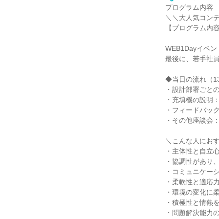
プログラム内容
＼＼大人気コン
【プログラム内
WEB1Dayイベ
最後に、若手社
◆当日の流れ（1
・設計部署ごとの
・充填機の説明：
・フィードバック
・その他座談会：
＼こんな人にお
・主体性と自立
・協調性があり
・コミュニケー
・柔軟性と適応
・環境の変化に
・積極性と情熱
・問題解決能力