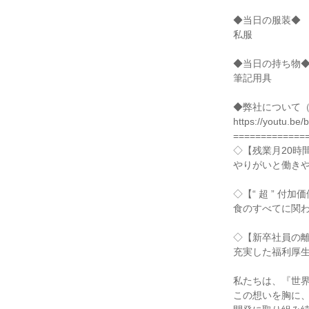
◆当日の服装◆
私服
◆当日の持ち物
筆記用具
◆弊社について（
https://youtu.be
=============
◇【残業月20時
やりがいと働き
◇【“ 超 ” 付
食のすべてに関
◇【新卒社員の離
充実した福利厚
私たちは、『世
この想いを胸に