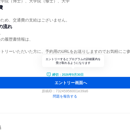
大学院（博士）、大学院（修士）、大学
費
のため、交通費の支給はございません。
の流れ
れ
後の履歴書情報は、
トリーいただいた方に、予約用のURLをお送りしますのでお気軽にご
エントリーするとプログラムの詳細案内を
受け取れるようになります
締切：2026年9月30日
エントリー画面へ
原稿ID：
73245956001e39a6
問題を報告する
集