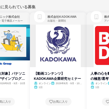
緒に見られている募集
ニック株式会社
株式会社KADOKAWA
株
・電子機器メーカー
出版社・新聞社
生対象】パナソニ
【動画コンテンツ】
人事の心を
デザインプログラ
KADOKAWA企業研究セミナー
の極意/選
開
2026年8月・9月・10月
オンライン
2026年8月・9月・10
オンライン
月・11月・12月
1日
1日
気に入り
お気に入り