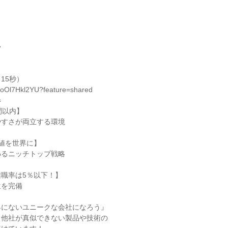
◆
15秒）
/boOl7Hkl2YU?feature=shared
=
間以内】
やすさが両立する環境
加価値を世界に】
わるニッチトップ戦略
職率は5％以下！】
生を完備
界にないユニークな会社になろう』
、他社が真似できない製品や技術の