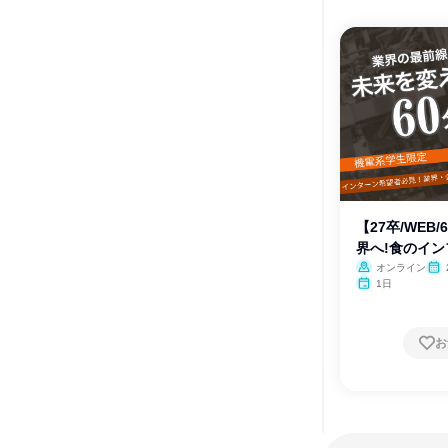
【27卒/WEB
界へ!食のイ
オンライン
1日
お