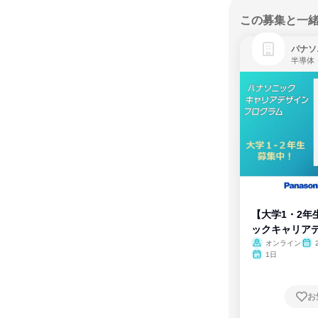
この募集と一
パナソ
半導体
【大学1・2年
ックキャリア
ム
オンライン
1日
お