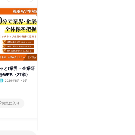
クッと!業界・企業研
60分でサクッと!食品業界・企
【27卒
@WEB〈27卒〉
業研究セミナー@WEB 27卒
クノロジ
2026年8月・9月
オンライン
2026年8月・9月
オンラ
1日
1日
お気に入り
お気に入り