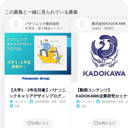
この募集と一緒に見られている募集
パナソニック株式会社
株式会社KADOKAWA
半導体・電子機器メーカー
出版社・新聞社
【大学1・2年生対象】パナソニ
【動画コンテンツ】
ックキャリアデザインプログラ
KADOKAWA企業研究セミナ
ム
オンライン
2026年8月・9月・10月
オンライン
2026年8月・9月・1
月・11月・12月
1日
1日
お気に入り
お気に入り