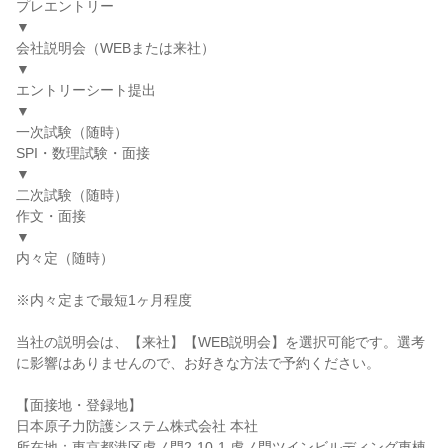
プレエントリー
▼
会社説明会（WEBまたは来社）
▼
エントリーシート提出
▼
一次試験（随時）
SPI・数理試験・面接
▼
二次試験（随時）
作文・面接
▼
内々定（随時）
※内々定まで最短1ヶ月程度
当社の説明会は、【来社】【WEB説明会】を選択可能です。選考
に影響はありませんので、お好きな方法で予約ください。
【面接地・登録地】
日本原子力防護システム株式会社 本社
所在地：東京都港区虎ノ門2-10-1 虎ノ門ツインビルディング東棟