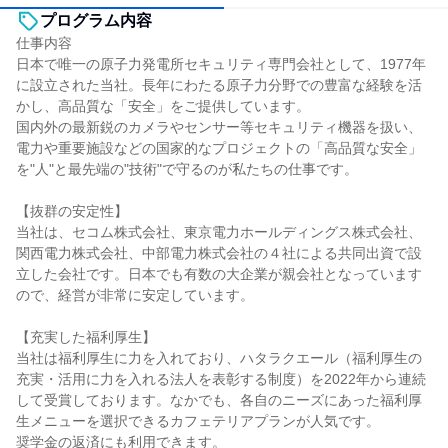
プログラム内容
仕事内容
日本で唯一の原子力発電所セキュリティ専門会社として、1977年
に設立された当社。長年にわたる原子力分野での豊富な経験を活
かし、高品質な「安全」をご提供しています。
国内外の最新鋭のカメラやセンサー等セキュリティ機器を扱い、
電力や重要施設などの国家的なプロジェクトの「高品質な安全」
を"人"と最先端の"技術"で守るのが私たちの仕事です。
【抜群の安定性】
当社は、セコム株式会社、東京電力ホールディングス株式会社、
関西電力株式会社、中部電力株式会社の４社による共同出資で設
立した会社です。日本でも有数の大企業が親会社となっています
ので、経営が非常に安定しています。
【充実した福利厚生】
当社は福利厚生に力を入れており、ハタラクエール（福利厚生の
充実・活用に力を入れる法人を表彰する制度）を2022年から連続
して受賞しております。なかでも、各自のニーズにあった福利厚
生メニューを選択できるカフェテリアプランが人気です。
奨学金の返済にも利用できます。