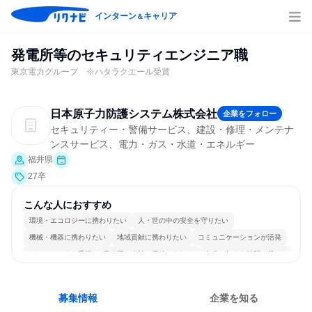
インターン
キャリア
＆
発電所等のセキュリティエンジニア職
東京電力グループ ※ハタラクエール受賞
日本原子力防護システム株式会社
企業をフォロー
セキュリティー・警備サービス、建設・修理・メンテナ
ンスサービス、電力・ガス・水道・エネルギー
福井県
27卒
こんな人におすすめ
環境・エコロジーに携わりたい
人・世の中の安全を守りたい
機械・機器に携わりたい
地域貢献に携わりたい
コミュニケーションが活発
チームワークを重視
長く同じ会社に居続けられる
自分の好きな時間で働ける
募集情報
企業を知る