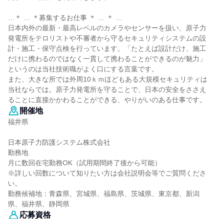
…＊ … ＊募集するお仕事 ＊ … ＊ …
日本内外の最新・最高レベルのカメラやセンサーを扱い、原子力
発電所をテロリストや不審者から守るセキュリティシステムの設
計・施工・保守点検を行っています。「たとえば設計だけ、施工
だけに携わるのではなく一貫して携わることができるのが魅力」
というのは当社技術職がよく口にする言葉です。
また、大きな所では外周10ｋｍほどもある大規模セキュリティは
当社ならでは。原子力発電所を守ることで、日本の安全をささえ
ることに直接かかわることができる、やりがいのある仕事です。
開催地
福井県
日本原子力防護システム株式会社
勤務地
月に数回在宅勤務OK（試用期間終了後から可能）
※詳しい回数について知りたい方は会社説明会等でご質問くださ
い。
勤務候補地：青森県、宮城県、福島県、茨城県、東京都、新潟
県、福井県、静岡県
応募資格